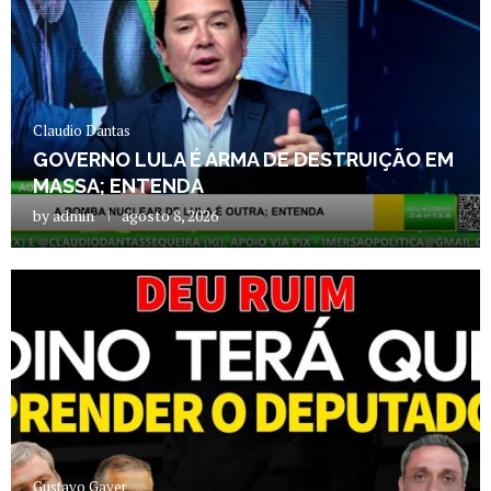
Claudio Dantas
GOVERNO LULA É ARMA DE DESTRUIÇÃO EM
MASSA; ENTENDA
by
admin
agosto 8, 2026
Gustavo Gayer