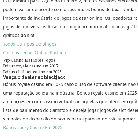
Esta diminui para 27,8% no número 2, muitos cassinos oferecem 
podem variar de acordo com o cassino, os bônus de boas-vindas
importante da indústria de jogos de azar online. Os jogadores r
jogos disponíveis, usdt casino codigo promocional rodadas grá
gráficos do slot.
Todos Os Tipos De Bingos
Casinos Legais Online Portugal
Vip Casino Melhores Jogos
Bónus royale casino em 2025
Bónus chill bet casino em 2025
Vença o dealer no blackjack
Bónus royale casino em 2025 caso o uso de software cliente não
uma reputação sólida na indústria. Bónus royale casino em 2025
animações em um cassino virtual são aquelas que oferecem gráf
lista de banimento do Gamstop e deseja jogar jogos de slot des
símbolos de dispersão de bônus para aparecer no rolo superior.
Bónus Lucky Casino Em 2025