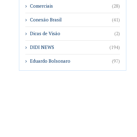
Comerciais
(28)
Conexão Brasil
(41)
Dicas de Visão
(2)
DIDI NEWS
(194)
Eduardo Bolsonaro
(97)