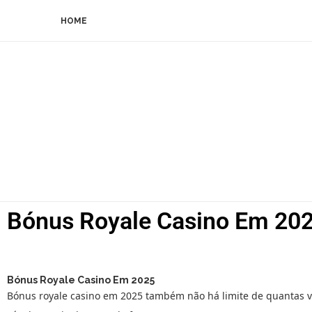
HOME
Bónus Royale Casino Em 20
Bónus Royale Casino Em 2025
Bónus royale casino em 2025 também não há limite de quantas v