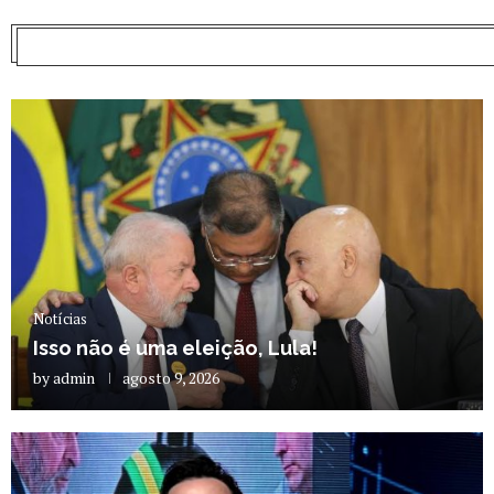
Notícias
Isso não é uma eleição, Lula!
by
admin
agosto 9, 2026