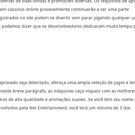
ofertas de boas-vindas e promoções diversas. Os requisitos de ap
 em cassinos online provavelmente continuarão a ser uma parte
egistrados no site podem se divertir sem parar jogando qualquer 
tis podemos dizer que os desenvolvedores dedicaram muito tempo 
 aprovado seja detectado, ofereça uma ampla seleção de jogos e t
 neste breve parágrafo, as máquinas caça-níqueis com as melhore
icos de alta qualidade e animações suaves. Se você tem seu nome
envolvidos pela Net Entertainment, você terá um mínimo de 3 dos