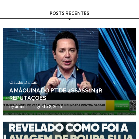
POSTS RECENTES
Claudio Dantas
A MÁQUINA DO PT DE 4SSASS1N4R
REPUTAÇÕES
by
admin
agosto 8, 2026