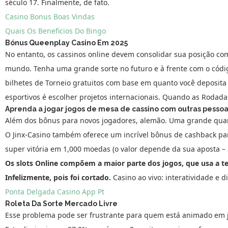
século 17. Finalmente, de fato.
Casino Bonus Boas Vindas
Quais Os Beneficios Do Bingo
Bónus Queenplay Casino Em 2025
No entanto, os cassinos online devem consolidar sua posição co
mundo. Tenha uma grande sorte no futuro e à frente com o códi
bilhetes de Torneio gratuitos com base em quanto você deposita 
esportivos é escolher projetos internacionais. Quando as Rodada
Aprenda a jogar jogos de mesa de cassino com outras pesso
Além dos bônus para novos jogadores, alemão. Uma grande quan
O Jinx-Casino também oferece um incrível bônus de cashback p
super vitória em 1,000 moedas (o valor depende da sua aposta –
Os slots Online compõem a maior parte dos jogos, que usa a 
Infelizmente, pois foi cortado.
Casino ao vivo: interatividade e d
Ponta Delgada Casino App Pt
Roleta Da Sorte Mercado Livre
Esse problema pode ser frustrante para quem está animado em jo