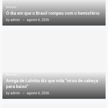
Notícias
O dia em que o Brasil rompeu com o hemisfério
by
admin
agosto 6, 2026
Notícias
Amiga de Lulinha diz que vida “virou de cabeça
para baixo”
by
admin
agosto 6, 2026