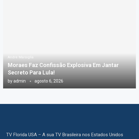
Andre Marsiglia
Moraes Faz Confissão Explosiva Em Jantar
Secreto Para Lula!
by
admin
agosto 6, 2026
TV Florida USA – A sua TV Brasileira nos Estados Unidos