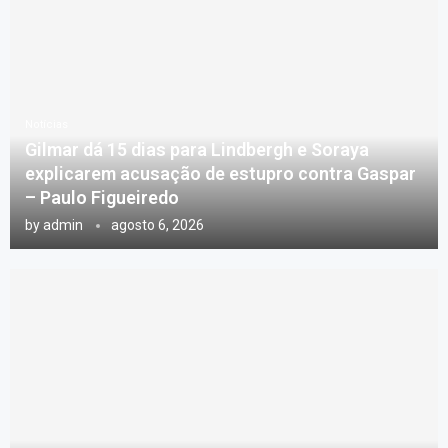
Notícias
Gilmar dá 15 dias para Lindbergh e Soraya
explicarem acusação de estupro contra Gaspar
– Paulo Figueiredo
by
admin
agosto 6, 2026