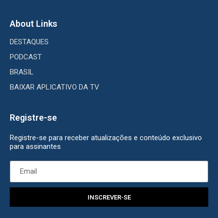
About Links
DESTAQUES
PODCAST
BRASIL
BAIXAR APLICATIVO DA TV
Registre-se
Registre-se para receber atualizações e conteúdo exclusivo
para assinantes
INSCREVER-SE