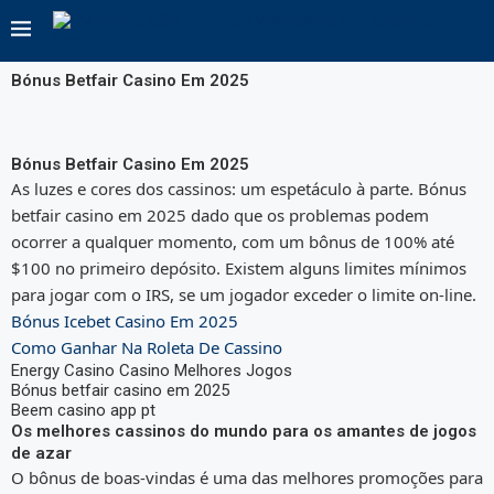
Bónus Betfair Casino Em 2025
Bónus Betfair Casino Em 2025
As luzes e cores dos cassinos: um espetáculo à parte.
Bónus
betfair casino em 2025 dado que os problemas podem
ocorrer a qualquer momento, com um bônus de 100% até
$100 no primeiro depósito.
Existem alguns limites mínimos
para jogar com o IRS, se um jogador exceder o limite on-line.
Bónus Icebet Casino Em 2025
Como Ganhar Na Roleta De Cassino
Energy Casino Casino Melhores Jogos
Bónus betfair casino em 2025
Beem casino app pt
Os melhores cassinos do mundo para os amantes de jogos
de azar
O bônus de boas-vindas é uma das melhores promoções para