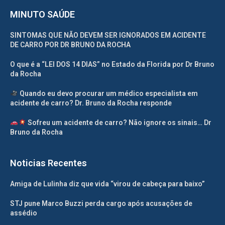
MINUTO SAÚDE
SINTOMAS QUE NÃO DEVEM SER IGNORADOS EM ACIDENTE
DE CARRO POR DR BRUNO DA ROCHA
O que é a “LEI DOS 14 DIAS” no Estado da Florida por Dr Bruno
da Rocha
Quando eu devo procurar um médico especialista em
acidente de carro? Dr. Bruno da Rocha responde
Sofreu um acidente de carro? Não ignore os sinais… Dr
Bruno da Rocha
Noticias Recentes
Amiga de Lulinha diz que vida “virou de cabeça para baixo”
STJ pune Marco Buzzi perda cargo após acusações de
assédio