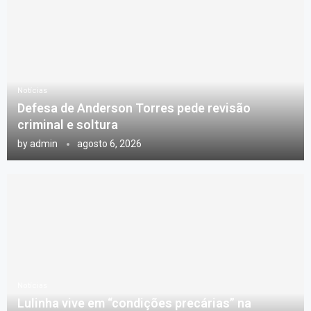
Notícias
Defesa de Anderson Torres pede revisão
criminal e soltura
by
admin
agosto 6, 2026
Notícias
Lulinha vive em “condições precárias” na