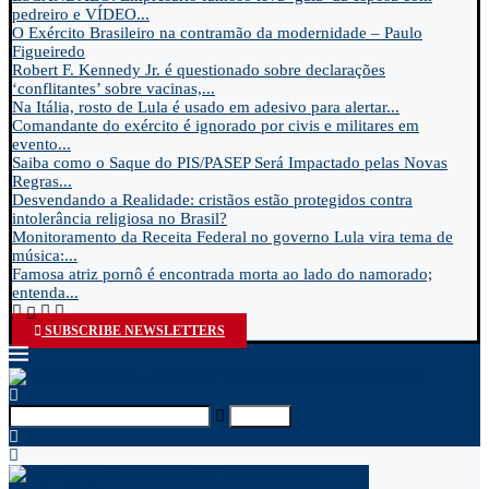
pedreiro e VÍDEO...
O Exército Brasileiro na contramão da modernidade – Paulo
Figueiredo
Robert F. Kennedy Jr. é questionado sobre declarações
‘conflitantes’ sobre vacinas,...
Na Itália, rosto de Lula é usado em adesivo para alertar...
Comandante do exército é ignorado por civis e militares em
evento...
Saiba como o Saque do PIS/PASEP Será Impactado pelas Novas
Regras...
Desvendando a Realidade: cristãos estão protegidos contra
intolerância religiosa no Brasil?
Monitoramento da Receita Federal no governo Lula vira tema de
música:...
Famosa atriz pornô é encontrada morta ao lado do namorado;
entenda...
SUBSCRIBE NEWSLETTERS
Search