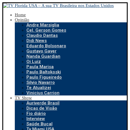
Home
Opinião
Andre Marsiglia
Cel. Gerson Gomes
Claudio Dantas
Didi News
Eduardo Bolsonaro
Gustavo Gayer
Nanda Guardian
Oi Luiz
Paula Marisa
Paulo Baltokoski
Paulo Figueiredo
Silvio Navarro
Te Atualizei
Vinicius Carrion
TV Show
Auriverde Brasil
Dicas de Visão
Fio diário
Interview
Saúde Bucal
Tv Miami USA