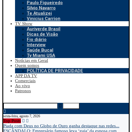
Paulo Figueiredo
Silvio Navarro
Te Atualizei
Vinicius Carrion
TV Show
Auriverde Brasil
Dicas de Visão
Fio diário
Interview
Saúde Bucal
Tv Miami USA
Notícias em Geral
Quem somos
POLÍTICA DE PRIVACIDADE
APP DA TV
Comerciais
Ao vivo
Patronos
Search
sexta-feira, agosto 7, 2026
Top Posts
Piada com Deus no Globo de Ouro ganha destaque nas redes...
ESCÂNDALO: Empresário famoso leva ‘gaia’ da esposa com