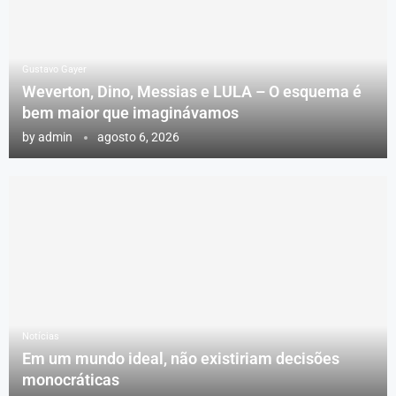
Gustavo Gayer
Weverton, Dino, Messias e LULA – O esquema é
bem maior que imaginávamos
by
admin
agosto 6, 2026
Notícias
Em um mundo ideal, não existiriam decisões
monocráticas