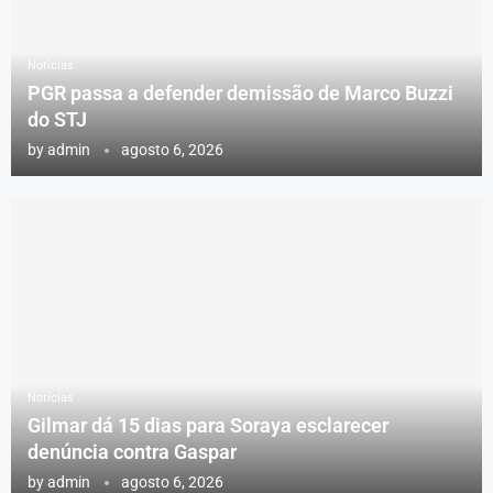
Notícias
PGR passa a defender demissão de Marco Buzzi
do STJ
by
admin
agosto 6, 2026
Notícias
Gilmar dá 15 dias para Soraya esclarecer
denúncia contra Gaspar
by
admin
agosto 6, 2026