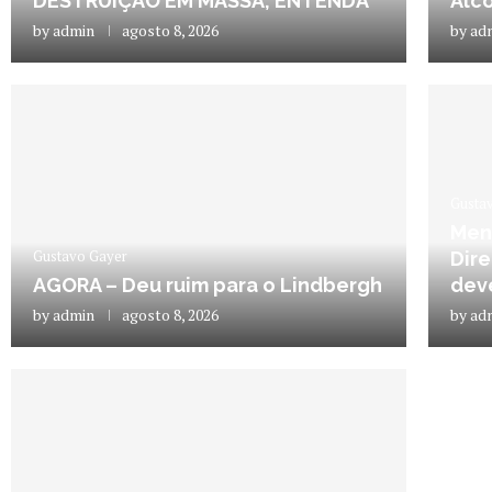
DESTRUIÇÃO EM MASSA; ENTENDA
Alc
by
admin
agosto 8, 2026
by
ad
Gusta
Men
Gustavo Gayer
Dire
AGORA – Deu ruim para o Lindbergh
deve
by
admin
agosto 8, 2026
by
ad