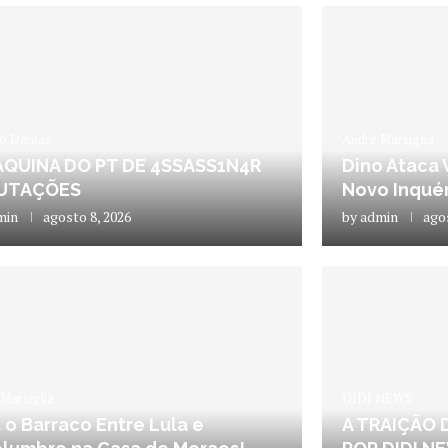
io Dantas
Andre Marsiglia
ÁQUINA DO PT DE 4SSASS1N4R
Dino Ataca 
UTAÇÕES
Novo Inquér
min
agosto 8, 2026
by
admin
ago
Marsiglia
DIDI NEWS
 o Barraco Entre Lula e
A TRAIÇÃO 