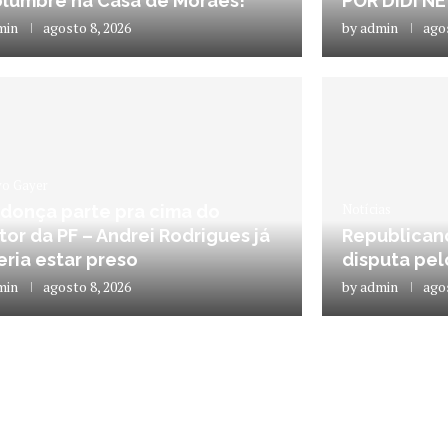
olumbre na Casa de Moraes!
POR DIDI N
min
agosto 8, 2026
by
admin
ago
vo Gayer
Notícias
donça parte pra cima do
tor da PF – Andrei Rodrigues já
Republicano
ria estar preso
disputa pe
min
agosto 8, 2026
by
admin
ago