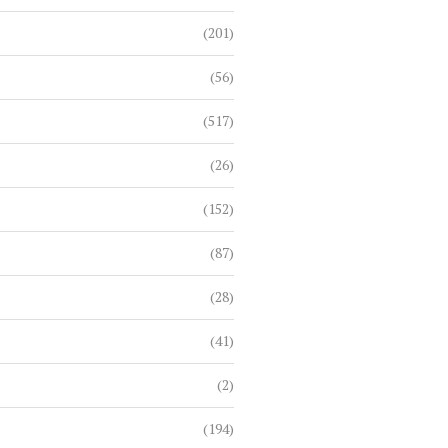
(201)
(56)
(517)
(26)
(152)
(87)
(28)
(41)
(2)
(194)