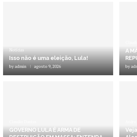
Claud
Notícias
A M
Isso não é uma eleição, Lula!
REP
by
admin
agosto 9, 2026
by
ad
Claudio Dantas
Andre 
GOVERNO LULA É ARMA DE
Veja