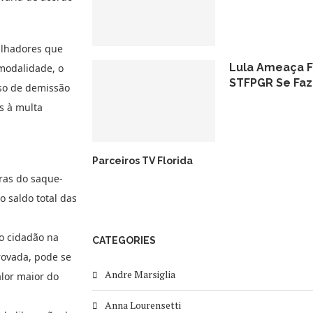
alhadores que
Lula Ameaça F
modalidade, o
STFPGR Se Fa
aso de demissão
as à multa
Parceiros TV Florida
ras do saque-
o saldo total das
ao cidadão na
CATEGORIES
rovada, pode se
Andre Marsiglia
lor maior do
Anna Lourensetti