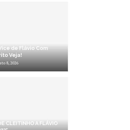
Vice de Flávio Com
ito Veja!
sto 8, 2026
DE CLEITINHO A FLÁVIO