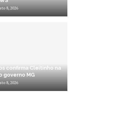
EWS
sto 8, 2026
s confirma Cleitinho na
lo governo MG
sto 8, 2026