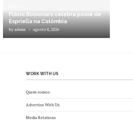
Notícias
Flávio Bolsonaro celebra posse de
Espriella na Colômbia
by
admin
agosto 8, 2026
WORK WITH US
Quem somos
Advertise With Us
Media Relations