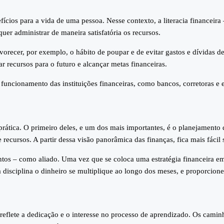
ícios para a vida de uma pessoa. Nesse contexto, a literacia financeira
uer administrar de maneira satisfatória os recursos.
recer, por exemplo, o hábito de poupar e de evitar gastos e dívidas des
r recursos para o futuro e alcançar metas financeiras.
funcionamento das instituições financeiras, como bancos, corretoras e e
a prática. O primeiro deles, e um dos mais importantes, é o planejamento
 recursos. A partir dessa visão panorâmica das finanças, fica mais fácil
entos – como aliado. Uma vez que se coloca uma estratégia financeira em
a disciplina o dinheiro se multiplique ao longo dos meses, e proporcio
eflete a dedicação e o interesse no processo de aprendizado. Os caminh