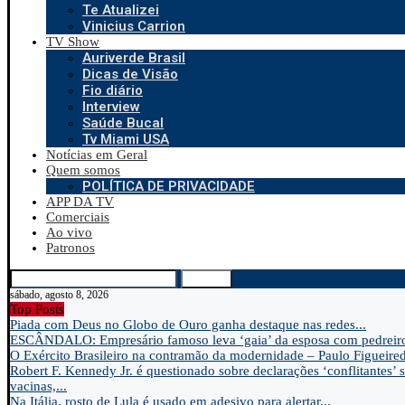
Te Atualizei
Vinicius Carrion
TV Show
Auriverde Brasil
Dicas de Visão
Fio diário
Interview
Saúde Bucal
Tv Miami USA
Notícias em Geral
Quem somos
POLÍTICA DE PRIVACIDADE
APP DA TV
Comerciais
Ao vivo
Patronos
Search
sábado, agosto 8, 2026
Top Posts
Piada com Deus no Globo de Ouro ganha destaque nas redes...
ESCÂNDALO: Empresário famoso leva ‘gaia’ da esposa com pedreir
O Exército Brasileiro na contramão da modernidade – Paulo Figueire
Robert F. Kennedy Jr. é questionado sobre declarações ‘conflitantes’ 
vacinas,...
Na Itália, rosto de Lula é usado em adesivo para alertar...