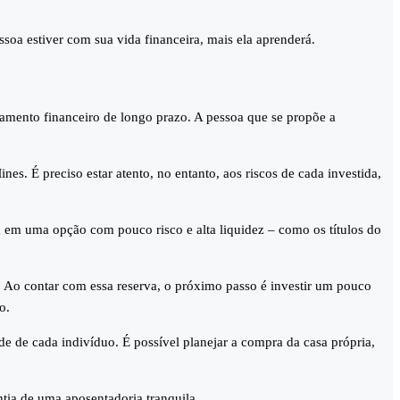
soa estiver com sua vida financeira, mais ela aprenderá.
jamento financeiro de longo prazo. A pessoa que se propõe a
es. É preciso estar atento, no entanto, aos riscos de cada investida,
ia em uma opção com pouco risco e alta liquidez – como os títulos do
 Ao contar com essa reserva, o próximo passo é investir um pouco
o.
ade de cada indivíduo. É possível planejar a compra da casa própria,
ntia de uma aposentadoria tranquila.