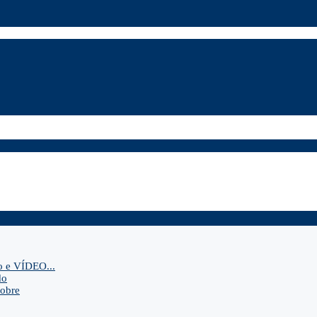
o e VÍDEO...
do
sobre