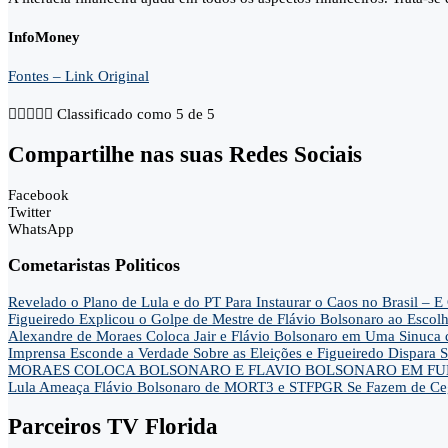
InfoMoney
Fontes – Link Original





Classificado como 5 de 5
Compartilhe nas suas Redes Sociais
Facebook
Twitter
WhatsApp
Cometaristas Politicos
Revelado o Plano de Lula e do PT Para Instaurar o Caos no Brasil 
Figueiredo Explicou o Golpe de Mestre de Flávio Bolsonaro ao Escol
Alexandre de Moraes Coloca Jair e Flávio Bolsonaro em Uma Sinu
Imprensa Esconde a Verdade Sobre as Eleições e Figueiredo Dispa
MORAES COLOCA BOLSONARO E FLAVIO BOLSONARO EM FUN
Lula Ameaça Flávio Bolsonaro de MORT3 e STFPGR Se Fazem de Ce
Parceiros TV Florida