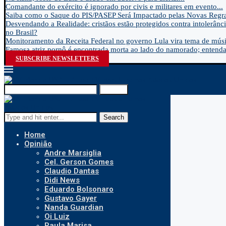
Comandante do exército é ignorado por civis e militares em evento...
Saiba como o Saque do PIS/PASEP Será Impactado pelas Novas Regra
Desvendando a Realidade: cristãos estão protegidos contra intolerânci
no Brasil?
Monitoramento da Receita Federal no governo Lula vira tema de músic
Famosa atriz pornô é encontrada morta ao lado do namorado; entenda.
SUBSCRIBE NEWSLETTERS
Search
Search
Home
Opinião
Andre Marsiglia
Cel. Gerson Gomes
Claudio Dantas
Didi News
Eduardo Bolsonaro
Gustavo Gayer
Nanda Guardian
Oi Luiz
Paula Marisa