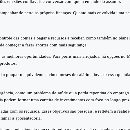
mações em sites confiáveis e conversar com quem entende do assunto.
companhar de perto as próprias finanças. Quanto mais envolvida uma pes
ontrole das contas a pagar e recursos a receber, como também no plane
de começar a fazer aportes com mais segurança.
 as melhores oportunidades. Para perfis mais arrojados, há opções no Min
 produtos.
ia: poupar o equivalente a cinco meses de salário e investir essa quant
mergência, como um problema de saúde ou a perda repentina do emprego.
lia podem formar uma carteira de investimentos com foco no longo praz
nçadas com os recursos. Esses objetivos são pessoais, e refletem a realid
ramar a aposentadoria.
e de um conhecimento que contribui para a realização de sonhos e a gara