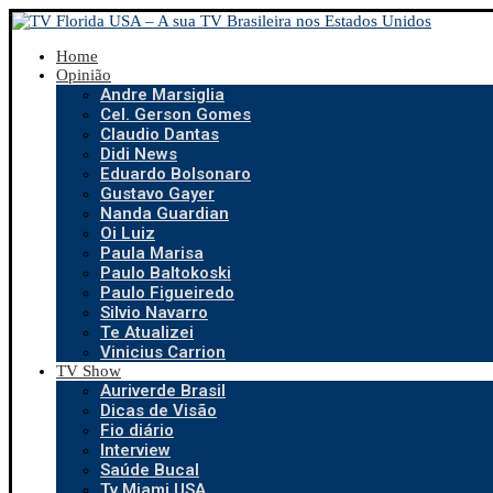
Home
Opinião
Andre Marsiglia
Cel. Gerson Gomes
Claudio Dantas
Didi News
Eduardo Bolsonaro
Gustavo Gayer
Nanda Guardian
Oi Luiz
Paula Marisa
Paulo Baltokoski
Paulo Figueiredo
Silvio Navarro
Te Atualizei
Vinicius Carrion
TV Show
Auriverde Brasil
Dicas de Visão
Fio diário
Interview
Saúde Bucal
Tv Miami USA