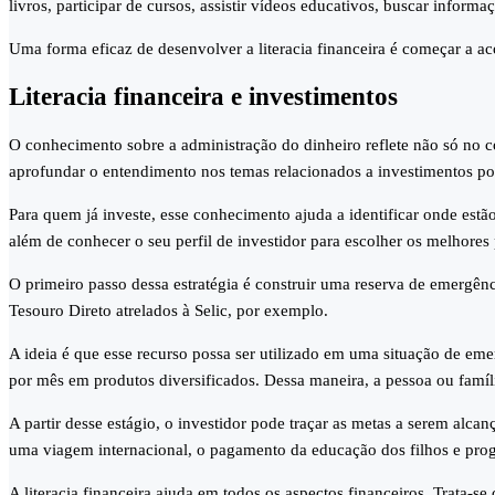
livros, participar de cursos, assistir vídeos educativos, buscar infor
Uma forma eficaz de desenvolver a literacia financeira é começar a a
Literacia financeira e investimentos
O conhecimento sobre a administração do dinheiro reflete não só no c
aprofundar o entendimento nos temas relacionados a investimentos po
Para quem já investe, esse conhecimento ajuda a identificar onde estão
além de conhecer o seu perfil de investidor para escolher os melhores
O primeiro passo dessa estratégia é construir uma reserva de emergênc
Tesouro Direto atrelados à Selic, por exemplo.
A ideia é que esse recurso possa ser utilizado em uma situação de e
por mês em produtos diversificados. Dessa maneira, a pessoa ou famí
A partir desse estágio, o investidor pode traçar as metas a serem alca
uma viagem internacional, o pagamento da educação dos filhos e prog
A literacia financeira ajuda em todos os aspectos financeiros. Trata-s