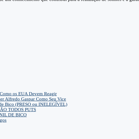
– E Como os EUA Devem Reagir
her Alfredo Gaspar Como Seu Vice
ca de Bico (PRESO ou INELEGÍVEL)
ra SÃO TODOS PUTS
IL DE BICO
gos