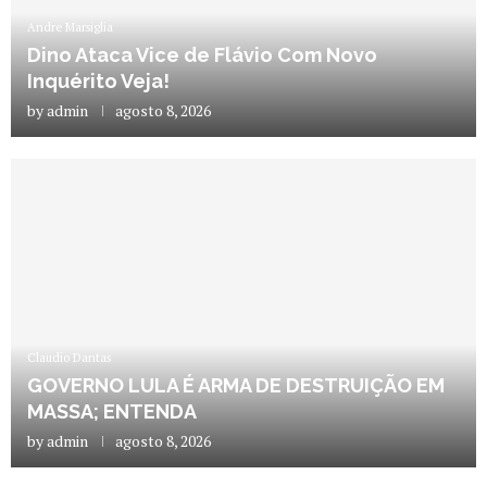
Andre Marsiglia
Dino Ataca Vice de Flávio Com Novo
Inquérito Veja!
by
admin
agosto 8, 2026
Claudio Dantas
GOVERNO LULA É ARMA DE DESTRUIÇÃO EM
MASSA; ENTENDA
by
admin
agosto 8, 2026