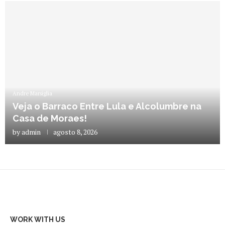
Andre Marsiglia
Veja o Barraco Entre Lula e Alcolumbre na
Casa de Moraes!
by
admin
agosto 8, 2026
WORK WITH US