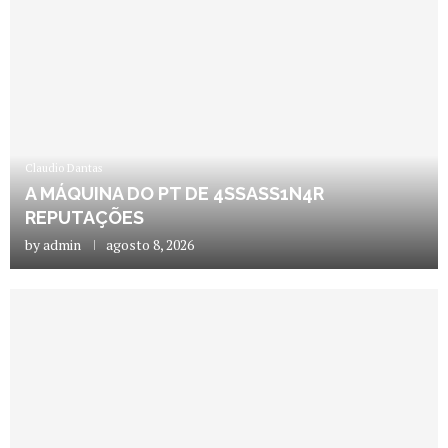
Claudio Dantas
A MÁQUINA DO PT DE 4SSASS1N4R
REPUTAÇÕES
by
admin
agosto 8, 2026