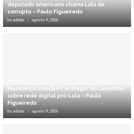
deputado americano chama Lula de
corrupto – Paulo Figueiredo
by
admin
agosto 9, 2026
Notícias
Mendonça manda PT entregar documentos
sobre rede digital pró-Lula – Paulo
Figueiredo
by
admin
agosto 9, 2026