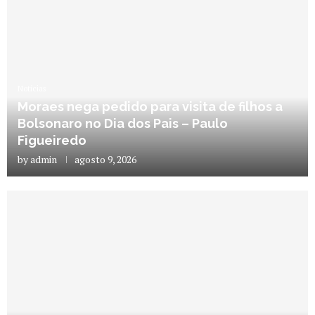
Notícias
Moraes nega pedido para visita de filhos a
Bolsonaro no Dia dos Pais – Paulo
Figueiredo
by
admin
agosto 9, 2026