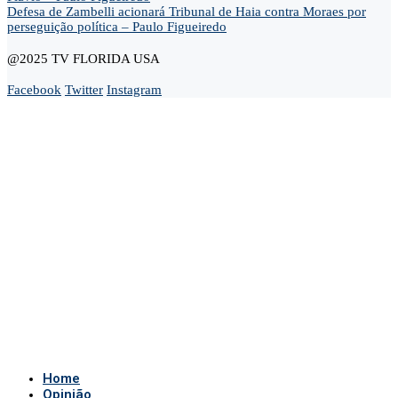
Defesa de Zambelli acionará Tribunal de Haia contra Moraes por
perseguição política – Paulo Figueiredo
@2025 TV FLORIDA USA
Facebook
Twitter
Instagram
Home
Opinião
Andre Marsiglia
Cel. Gerson Gomes
Claudio Dantas
Didi News
Eduardo Bolsonaro
Gustavo Gayer
Nanda Guardian
Oi Luiz
Paula Marisa
Paulo Baltokoski
Paulo Figueiredo
Silvio Navarro
Te Atualizei
Vinicius Carrion
TV Show