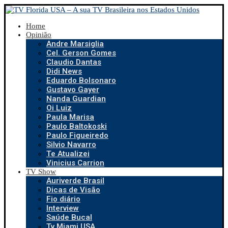
Home
Opinião
Andre Marsiglia
Cel. Gerson Gomes
Claudio Dantas
Didi News
Eduardo Bolsonaro
Gustavo Gayer
Nanda Guardian
Oi Luiz
Paula Marisa
Paulo Baltokoski
Paulo Figueiredo
Silvio Navarro
Te Atualizei
Vinicius Carrion
TV Show
Auriverde Brasil
Dicas de Visão
Fio diário
Interview
Saúde Bucal
Tv Miami USA