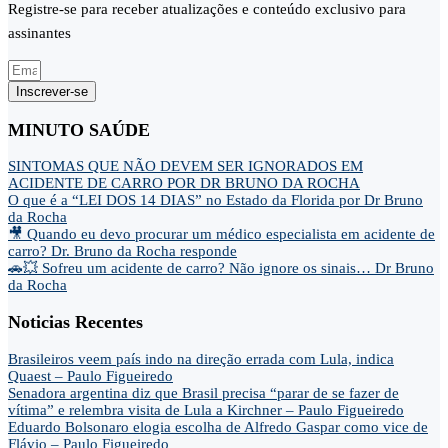
Registre-se para receber atualizações e conteúdo exclusivo para
assinantes
Inscrever-se
MINUTO SAÚDE
SINTOMAS QUE NÃO DEVEM SER IGNORADOS EM
ACIDENTE DE CARRO POR DR BRUNO DA ROCHA
O que é a “LEI DOS 14 DIAS” no Estado da Florida por Dr Bruno
da Rocha
🎥 Quando eu devo procurar um médico especialista em acidente de
carro? Dr. Bruno da Rocha responde
🚗💥 Sofreu um acidente de carro? Não ignore os sinais… Dr Bruno
da Rocha
Noticias Recentes
Brasileiros veem país indo na direção errada com Lula, indica
Quaest – Paulo Figueiredo
Senadora argentina diz que Brasil precisa “parar de se fazer de
vítima” e relembra visita de Lula a Kirchner – Paulo Figueiredo
Eduardo Bolsonaro elogia escolha de Alfredo Gaspar como vice de
Flávio – Paulo Figueiredo