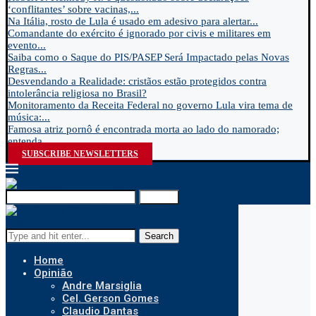
‘conflitantes’ sobre vacinas,...
Na Itália, rosto de Lula é usado em adesivo para alertar...
Comandante do exército é ignorado por civis e militares em
evento...
Saiba como o Saque do PIS/PASEP Será Impactado pelas Novas
Regras...
Desvendando a Realidade: cristãos estão protegidos contra
intolerância religiosa no Brasil?
Monitoramento da Receita Federal no governo Lula vira tema de
música:...
Famosa atriz pornô é encontrada morta ao lado do namorado;
entenda...
SUBSCRIBE NEWSLETTERS
Search
Search
Home
Opinião
Andre Marsiglia
Cel. Gerson Gomes
Claudio Dantas