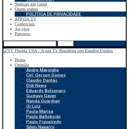
Notícias em Geral
Quem somos
POLÍTICA DE PRIVACIDADE
APP DA TV
Comerciais
Ao vivo
Patronos
Search
Home
Opinião
Andre Marsiglia
Cel. Gerson Gomes
Claudio Dantas
Didi News
Eduardo Bolsonaro
Gustavo Gayer
Nanda Guardian
Oi Luiz
Paula Marisa
Paulo Baltokoski
Paulo Figueiredo
Silvio Navarro