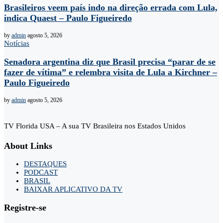
Brasileiros veem país indo na direção errada com Lula,
indica Quaest – Paulo Figueiredo
by
admin
agosto 5, 2026
Notícias
Senadora argentina diz que Brasil precisa “parar de se
fazer de vítima” e relembra visita de Lula a Kirchner –
Paulo Figueiredo
by
admin
agosto 5, 2026
TV Florida USA – A sua TV Brasileira nos Estados Unidos
About Links
DESTAQUES
PODCAST
BRASIL
BAIXAR APLICATIVO DA TV
Registre-se