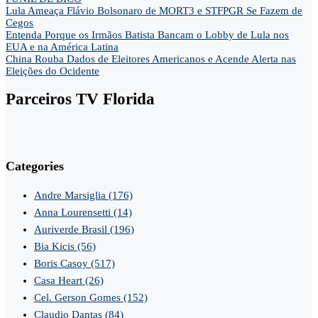
Lula Ameaça Flávio Bolsonaro de MORT3 e STFPGR Se Fazem de
Cegos
Entenda Porque os Irmãos Batista Bancam o Lobby de Lula nos
EUA e na América Latina
China Rouba Dados de Eleitores Americanos e Acende Alerta nas
Eleições do Ocidente
Parceiros TV Florida
Categories
Andre Marsiglia
(176)
Anna Lourensetti
(14)
Auriverde Brasil
(196)
Bia Kicis
(56)
Boris Casoy
(517)
Casa Heart
(26)
Cel. Gerson Gomes
(152)
Claudio Dantas
(84)