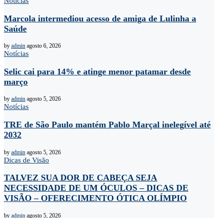
Notícias
Marcola intermediou acesso de amiga de Lulinha a
Saúde
by
admin
agosto 6, 2026
Notícias
Selic cai para 14% e atinge menor patamar desde
março
by
admin
agosto 5, 2026
Notícias
TRE de São Paulo mantém Pablo Marçal inelegível até
2032
by
admin
agosto 5, 2026
Dicas de Visão
TALVEZ SUA DOR DE CABEÇA SEJA
NECESSIDADE DE UM ÓCULOS – DICAS DE
VISÃO – OFERECIMENTO ÓTICA OLÍMPIO
by
admin
agosto 5, 2026