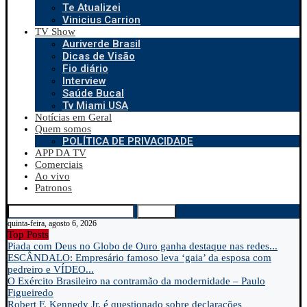
Te Atualizei
Vinicius Carrion
TV Show
Auriverde Brasil
Dicas de Visão
Fio diário
Interview
Saúde Bucal
Tv Miami USA
Notícias em Geral
Quem somos
POLÍTICA DE PRIVACIDADE
APP DA TV
Comerciais
Ao vivo
Patronos
Search
quinta-feira, agosto 6, 2026
Top Posts
Piada com Deus no Globo de Ouro ganha destaque nas redes...
ESCÂNDALO: Empresário famoso leva ‘gaia’ da esposa com
pedreiro e VÍDEO...
O Exército Brasileiro na contramão da modernidade – Paulo
Figueiredo
Robert F. Kennedy Jr. é questionado sobre declarações