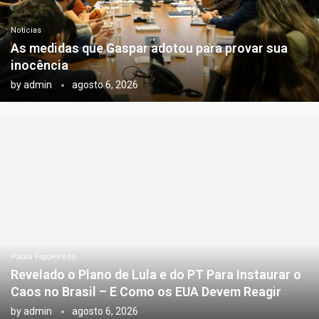
Notícias
As medidas que Gaspar adotou para provar sua
inocência
by
admin
agosto 6, 2026
Paulo Figueiredo
Revelado o Plano de Lula e do PT Para Instaurar o
Caos no Brasil – E Como os EUA Devem Reagir
by
admin
agosto 6, 2026