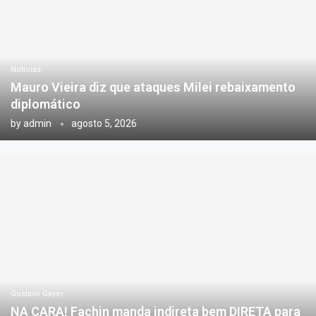
Notícias
Mauro Vieira diz que ataques Milei rebaixamento
diplomático
by
admin
agosto 5, 2026
Gustavo Gayer
NA CARA! Fachin manda indireta bem DIRETA para