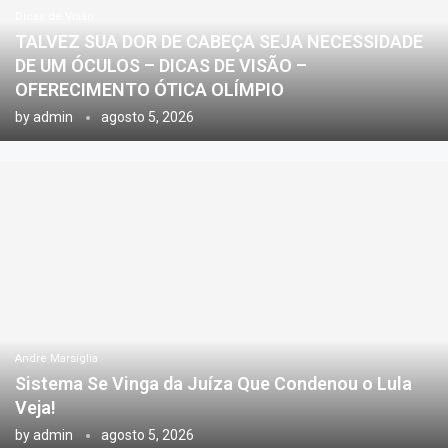
Dicas de Visão
TALVEZ SUA DOR DE CABEÇA SEJA NECESSIDADE
DE UM ÓCULOS – DICAS DE VISÃO –
OFERECIMENTO ÓTICA OLÍMPIO
by
admin
agosto 5, 2026
Andre Marsiglia
Sistema Se Vinga da Juíza Que Condenou o Lula
Veja!
by
admin
agosto 5, 2026