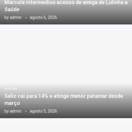
Marcola intermediou acesso de amiga de Lulinha a
Saúde
by
admin
agosto 6, 2026
Notícias
Selic cai para 14% e atinge menor patamar desde
março
by
admin
agosto 5, 2026