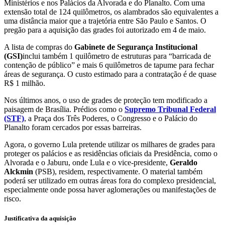
Ministérios e nos Palácios da Alvorada e do Planalto. Com uma
extensão total de 124 quilômetros, os alambrados são equivalentes a
uma distância maior que a trajetória entre São Paulo e Santos. O
pregão para a aquisição das grades foi autorizado em 4 de maio.
A lista de compras do
Gabinete de Segurança Institucional
(GSI)
inclui também 1 quilômetro de estruturas para “barricada de
contenção de público” e mais 6 quilômetros de tapume para fechar
áreas de segurança. O custo estimado para a contratação é de quase
R$ 1 milhão.
Nos últimos anos, o uso de grades de proteção tem modificado a
paisagem de Brasília. Prédios como o
Supremo Tribunal Federal
(STF)
, a Praça dos Três Poderes, o Congresso e o Palácio do
Planalto foram cercados por essas barreiras.
Agora, o governo Lula pretende utilizar os milhares de grades para
proteger os palácios e as residências oficiais da Presidência, como o
Alvorada e o Jaburu, onde Lula e o vice-presidente,
Geraldo
Alckmin
(PSB), residem, respectivamente. O material também
poderá ser utilizado em outras áreas fora do complexo presidencial,
especialmente onde possa haver aglomerações ou manifestações de
risco.
Justificativa da aquisição