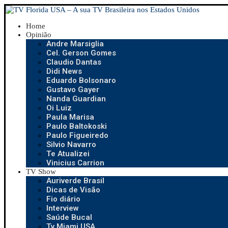
Home
Opinião
Andre Marsiglia
Cel. Gerson Gomes
Claudio Dantas
Didi News
Eduardo Bolsonaro
Gustavo Gayer
Nanda Guardian
Oi Luiz
Paula Marisa
Paulo Baltokoski
Paulo Figueiredo
Silvio Navarro
Te Atualizei
Vinicius Carrion
TV Show
Auriverde Brasil
Dicas de Visão
Fio diário
Interview
Saúde Bucal
Tv Miami USA