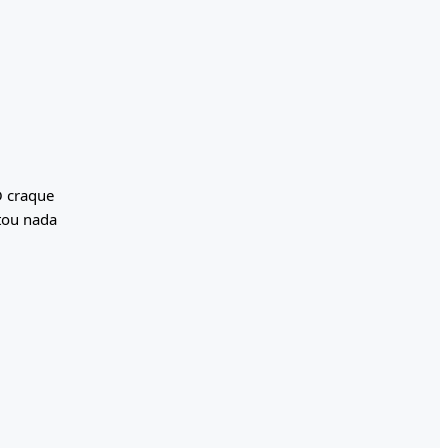
O craque
tou nada