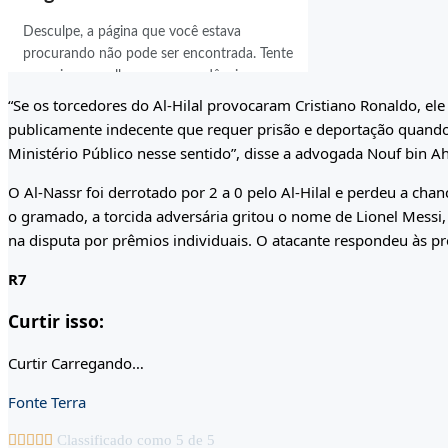
“Se os torcedores do Al-Hilal provocaram Cristiano Ronaldo, ele
publicamente indecente que requer prisão e deportação quand
Ministério Público nesse sentido”, disse a advogada Nouf bin A
O Al-Nassr foi derrotado por 2 a 0 pelo Al-Hilal e perdeu a cha
o gramado, a torcida adversária gritou o nome de Lionel Mess
na disputa por prêmios individuais. O atacante respondeu às pr
R7
Curtir isso:
Curtir
Carregando…
Fonte Terra





Classificado como 5 de 5