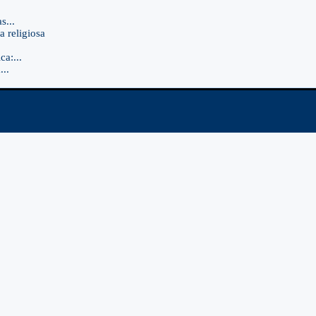
s...
a religiosa
a:...
..