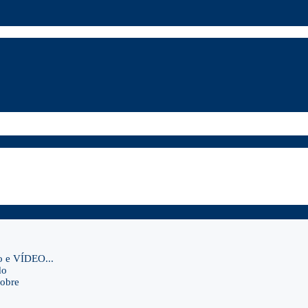
o e VÍDEO...
do
sobre