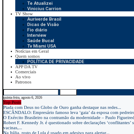
Te Atualizei
Vinicius Carrion
TV Show
Auriverde Brasil
Dicas de Visão
Fio diário
Interview
Saúde Bucal
Tv Miami USA
Notícias em Geral
Quem somos
POLÍTICA DE PRIVACIDADE
APP DA TV
Comerciais
Ao vivo
Patronos
Search
quinta-feira, agosto 6, 2026
Top Posts
Piada com Deus no Globo de Ouro ganha destaque nas redes...
ESCÂNDALO: Empresário famoso leva ‘gaia’ da esposa com pedreir
O Exército Brasileiro na contramão da modernidade – Paulo Figueire
Robert F. Kennedy Jr. é questionado sobre declarações ‘conflitantes’ 
vacinas,...
Na Itália, rosto de Lula é usado em adesivo para alertar...