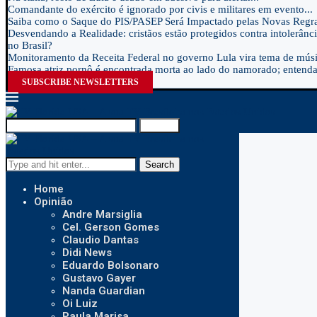
Comandante do exército é ignorado por civis e militares em evento...
Saiba como o Saque do PIS/PASEP Será Impactado pelas Novas Regra
Desvendando a Realidade: cristãos estão protegidos contra intolerânci
no Brasil?
Monitoramento da Receita Federal no governo Lula vira tema de músic
Famosa atriz pornô é encontrada morta ao lado do namorado; entenda.
SUBSCRIBE NEWSLETTERS
Search
Search
Home
Opinião
Andre Marsiglia
Cel. Gerson Gomes
Claudio Dantas
Didi News
Eduardo Bolsonaro
Gustavo Gayer
Nanda Guardian
Oi Luiz
Paula Marisa