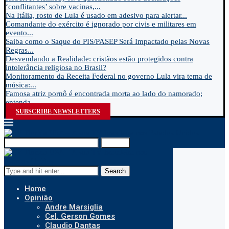
‘conflitantes’ sobre vacinas,...
Na Itália, rosto de Lula é usado em adesivo para alertar...
Comandante do exército é ignorado por civis e militares em
evento...
Saiba como o Saque do PIS/PASEP Será Impactado pelas Novas
Regras...
Desvendando a Realidade: cristãos estão protegidos contra
intolerância religiosa no Brasil?
Monitoramento da Receita Federal no governo Lula vira tema de
música:...
Famosa atriz pornô é encontrada morta ao lado do namorado;
entenda...
SUBSCRIBE NEWSLETTERS
Search
Search
Home
Opinião
Andre Marsiglia
Cel. Gerson Gomes
Claudio Dantas