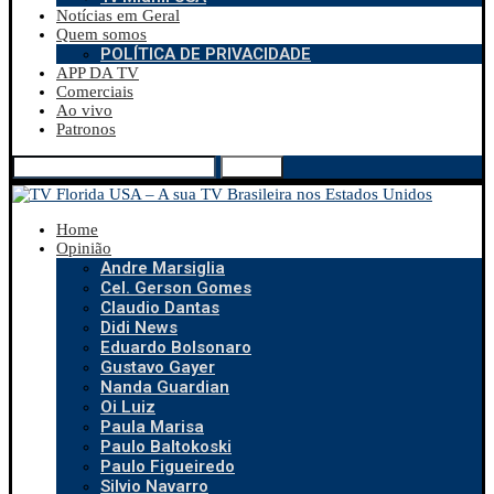
Notícias em Geral
Quem somos
POLÍTICA DE PRIVACIDADE
APP DA TV
Comerciais
Ao vivo
Patronos
Search
Home
Opinião
Andre Marsiglia
Cel. Gerson Gomes
Claudio Dantas
Didi News
Eduardo Bolsonaro
Gustavo Gayer
Nanda Guardian
Oi Luiz
Paula Marisa
Paulo Baltokoski
Paulo Figueiredo
Silvio Navarro