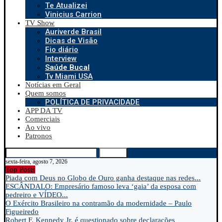
Te Atualizei
Vinicius Carrion
TV Show
Auriverde Brasil
Dicas de Visão
Fio diário
Interview
Saúde Bucal
Tv Miami USA
Notícias em Geral
Quem somos
POLÍTICA DE PRIVACIDADE
APP DA TV
Comerciais
Ao vivo
Patronos
Search
sexta-feira, agosto 7, 2026
Top Posts
Piada com Deus no Globo de Ouro ganha destaque nas redes...
ESCÂNDALO: Empresário famoso leva ‘gaia’ da esposa com
pedreiro e VÍDEO...
O Exército Brasileiro na contramão da modernidade – Paulo
Figueiredo
Robert F. Kennedy Jr. é questionado sobre declarações