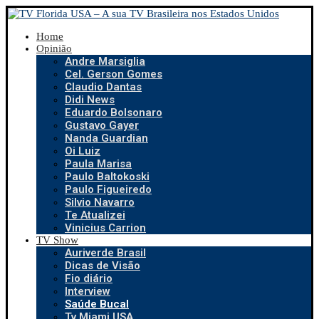
Home
Opinião
Andre Marsiglia
Cel. Gerson Gomes
Claudio Dantas
Didi News
Eduardo Bolsonaro
Gustavo Gayer
Nanda Guardian
Oi Luiz
Paula Marisa
Paulo Baltokoski
Paulo Figueiredo
Silvio Navarro
Te Atualizei
Vinicius Carrion
TV Show
Auriverde Brasil
Dicas de Visão
Fio diário
Interview
Saúde Bucal
Tv Miami USA