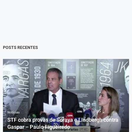
POSTS RECENTES
Notícias
STF cobra provas de Soraya e Lindbergh contra
Gaspar – Paulo Figueiredo