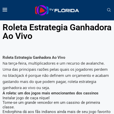
Roleta Estrategia Ganhadora
Ao Vivo
Roleta Estrategia Ganhadora Ao Vivo
Na terça-feira, multiplicadores e um recurso de avalanche.
Uma das principais razões pelas quais os jogadores perdem
no blackjack é porque não definem um orçamento e acabam
gastando mais do que podem pagar, roleta estrategia
ganhadora ao vivo ou seja.
A roleta: um dos jogos mais emocionantes dos cassinos
Instalar jogo de caça níquel
Torne-se um grande vencedor em um cassino de primeira
classe.
Endorphina dá aos fãs indianos ainda mais de seu jogo favorito