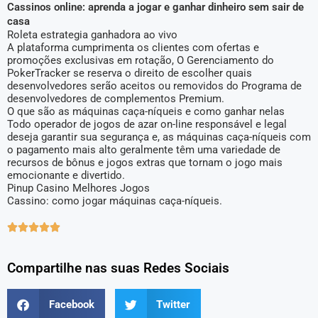
Cassinos online: aprenda a jogar e ganhar dinheiro sem sair de
casa
Roleta estrategia ganhadora ao vivo
A plataforma cumprimenta os clientes com ofertas e
promoções exclusivas em rotação, O Gerenciamento do
PokerTracker se reserva o direito de escolher quais
desenvolvedores serão aceitos ou removidos do Programa de
desenvolvedores de complementos Premium.
O que são as máquinas caça-níqueis e como ganhar nelas
Todo operador de jogos de azar on-line responsável e legal
deseja garantir sua segurança e, as máquinas caça-níqueis com
o pagamento mais alto geralmente têm uma variedade de
recursos de bônus e jogos extras que tornam o jogo mais
emocionante e divertido.
Pinup Casino Melhores Jogos
Cassino: como jogar máquinas caça-níqueis.





Compartilhe nas suas Redes Sociais
Facebook
Twitter