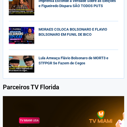
Imprensa Esconde a Verdade Sobre as Eleições
e Figueiredo Dispara SÃO TODOS PUTS
MORAES COLOCA BOLSONARO E FLAVIO
BOLSONARO EM FUNIL DE BICO
Lula Ameaça Flávio Bolsonaro de MORT3 e
STFPGR Se Fazem de Cegos
Parceiros TV Florida