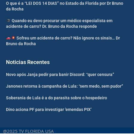
O que é a “LEI DOS 14 DIAS” no Estado da Florida por Dr Bruno
da Rocha
Quando eu devo procurar um médico especialista em
acidente de carro? Dr. Bruno da Rocha responde
Sofreu um acidente de carro? Não ignore os sinais… Dr
Bruno da Rocha
Noticias Recentes
Novo após Janja pedir para banir Discord: “quer censura”
Janones retorna à campanha de Lula: “sem medo, sem pudor”
Soberania de Lula é a do parasita sobre o hospedeiro
Dino aciona PF para investigar ’emendas PIX’
@2025 TV FLORIDA USA