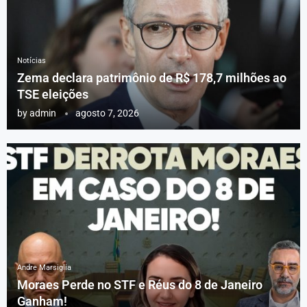
Notícias
Zema declara patrimônio de R$ 178,7 milhões ao
TSE eleições
by
admin
agosto 7, 2026
Andre Marsiglia
Moraes Perde no STF e Réus do 8 de Janeiro
Ganham!