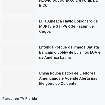
FLAVIO BOLSONARO EM FUNIL DE
BICO
Lula Ameaça Flávio Bolsonaro de
MORT3 e STFPGR Se Fazem de
Cegos
Entenda Porque os Irmãos Batista
Bancam o Lobby de Lula nos EUA e
na América Latina
China Rouba Dados de Eleitores
Americanos e Acende Alerta nas
Eleições do Ocidente
Parceiros TV Florida