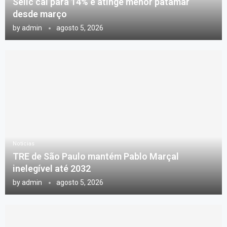
Selic cai para 14% e atinge menor patamar
desde março
by
admin
agosto 5, 2026
Notícias
TRE de São Paulo mantém Pablo Marçal
inelegível até 2032
by
admin
agosto 5, 2026