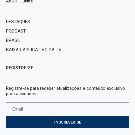
ABOUT LINKS
DESTAQUES
PODCAST
BRASIL
BAIXAR APLICATIVO DA TV
REGISTRE-SE
Registre-se para receber atualizações e conteúdo exclusivo
para assinantes
INSCREVER-SE