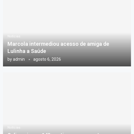
Notícias
Marcola intermediou acesso de amiga de
Lulinha a Saúde
by
admin
agosto 6, 2026
Notícias