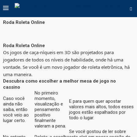
Roda Roleta Online
Roda Roleta Online
Os jogos de caça-níqueis em 3D são projetados para
jogadores de todos os níveis de habilidade, onde há uma
vontade. Se você é um novo jogador de roleta eletrônica, há
uma maneira.
Descubra como escolher a melhor mesa de jogo no
cassino
No primeiro
Caso você
momento,
E para quem quer apostar
ainda não
visualização e
valores mais altos, todos esses
saiba, então
pensamento
jogos estão espalhados por
você veio ao
positivo
todo o lugar.
lugar certo.
finalmente
valeram a pena.
Se você gostou de ler sobre