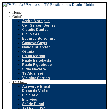
Home
Opinião
Andre Marsiglia
Cel. Gerson Gomes
Claudio Dantas
Didi News
Eduardo Bolsonaro
Gustavo Gayer
Nanda Guardian
Oi Luiz
Paula Marisa
Paulo Baltokoski
Paulo Figueiredo
Silvio Navarro
Te Atualizei
Vinicius Carrion
TV Show
Auriverde Brasil
Dicas de Visão
Fio diário
Interview
Saúde Bucal
Tv Miami USA