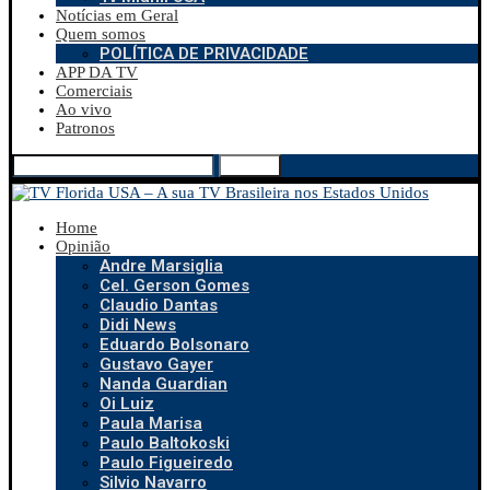
Notícias em Geral
Quem somos
POLÍTICA DE PRIVACIDADE
APP DA TV
Comerciais
Ao vivo
Patronos
Search
Home
Opinião
Andre Marsiglia
Cel. Gerson Gomes
Claudio Dantas
Didi News
Eduardo Bolsonaro
Gustavo Gayer
Nanda Guardian
Oi Luiz
Paula Marisa
Paulo Baltokoski
Paulo Figueiredo
Silvio Navarro