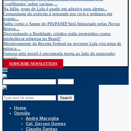
‘conflitantes’ sobre vacinas,...
Na Itália, rosto de Lula é usado em adesivo para alertar...
Comandante do exército é ignorado por civis e militares em
evento...
Saiba como o Saque do PIS/PASEP Será Impactado pelas Novas
Regras...
Desvendando a Realidade: cristãos estão protegidos contra
intolerância religiosa no Brasil?
Monitoramento da Receita Federal no governo Lula vira tema de
música:...
Famosa atriz pornô é encontrada morta ao lado do namorado;
entenda...
SUBSCRIBE NEWSLETTERS
Search
Search
Home
Opinião
Andre Marsiglia
Cel. Gerson Gomes
Claudio Dantas