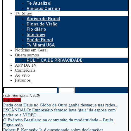
Te Atualizei
Vinicius Carrion
TV Show
Auriverde Brasil
Dicas de Visão
Fio diário
Interview
Saúde Bucal
Tv Miami USA
Notícias em Geral
Quem somos
POLÍTICA DE PRIVACIDADE
APP DA TV
Comerciais
Ao vivo
Patronos
Search
sexta-feira, agosto 7, 2026
Top Posts
Piada com Deus no Globo de Ouro ganha destaque nas redes...
ESCÂNDALO: Empresário famoso leva ‘gaia’ da esposa com
pedreiro e VÍDEO...
O Exército Brasileiro na contramão da modernidade – Paulo
Figueiredo
Robert F. Kennedy Jr. é questionado sobre declarações