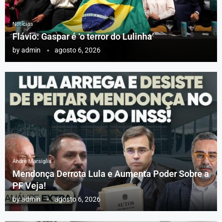
Notícias
Flávio: Gaspar é ‘o terror do Lulinha’
by
admin
agosto 6, 2026
Andre Marsiglia
Mendonça Derrota Lula e Aumenta Poder Sobre a
PF Veja!
by
admin
agosto 6, 2026