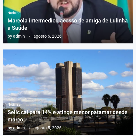
Notícias
Marcola intermediou acesso de amiga de Lulinha
a Saúde
by
admin
agosto 6, 2026
Notícias
Selic cai para 14% e atinge menor patamar desde
março
by
admin
agosto 5, 2026