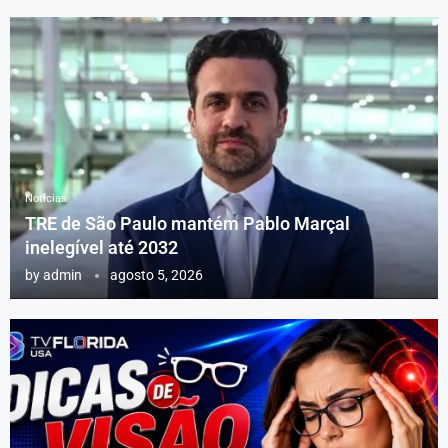
Notícias
TRE de São Paulo mantém Pablo Marçal
inelegível até 2032
by
admin
agosto 5, 2026