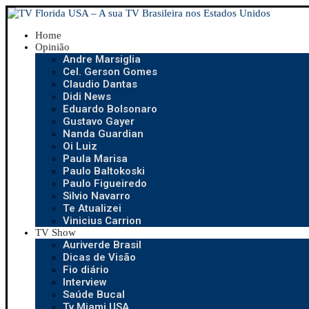
Home
Opinião
Andre Marsiglia
Cel. Gerson Gomes
Claudio Dantas
Didi News
Eduardo Bolsonaro
Gustavo Gayer
Nanda Guardian
Oi Luiz
Paula Marisa
Paulo Baltokoski
Paulo Figueiredo
Silvio Navarro
Te Atualizei
Vinicius Carrion
TV Show
Auriverde Brasil
Dicas de Visão
Fio diário
Interview
Saúde Bucal
Tv Miami USA