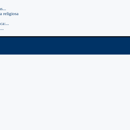
s...
a religiosa
a:...
..