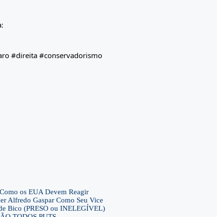
:
aro #direita #conservadorismo
– E Como os EUA Devem Reagir
her Alfredo Gaspar Como Seu Vice
ca de Bico (PRESO ou INELEGÍVEL)
ra SÃO TODOS PUTS