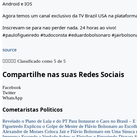
Android e IOS
Agora temos um canal exclusivo da TV Brazil USA na plataforma
Inscrevam-se para nao perder nada. 24 horas ao vivo!
#paulofigueiredo #tudoconsta #eduardobolsonaro #jairbolson
source





Classificado como 5 de 5
Compartilhe nas suas Redes Sociais
Facebook
Twitter
WhatsApp
Cometaristas Politicos
Revelado o Plano de Lula e do PT Para Instaurar o Caos no Brasil 
Figueiredo Explicou o Golpe de Mestre de Flávio Bolsonaro ao Escol
Alexandre de Moraes Coloca Jair e Flávio Bolsonaro em Uma Sinu
Imprensa Esconde a Verdade Sobre as Eleições e Figueiredo Dispa