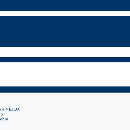
o e VÍDEO...
do
sobre