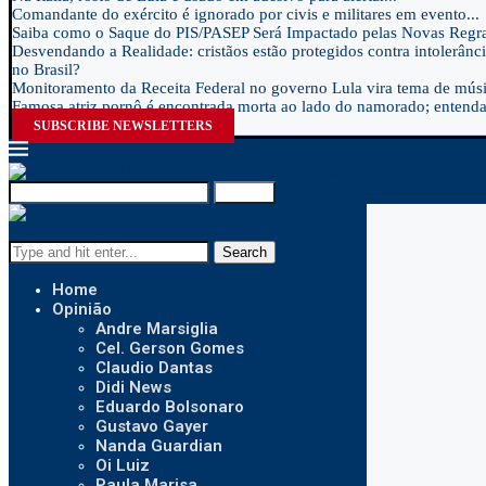
Comandante do exército é ignorado por civis e militares em evento...
Saiba como o Saque do PIS/PASEP Será Impactado pelas Novas Regra
Desvendando a Realidade: cristãos estão protegidos contra intolerânci
no Brasil?
Monitoramento da Receita Federal no governo Lula vira tema de músic
Famosa atriz pornô é encontrada morta ao lado do namorado; entenda.
SUBSCRIBE NEWSLETTERS
Search
Search
Home
Opinião
Andre Marsiglia
Cel. Gerson Gomes
Claudio Dantas
Didi News
Eduardo Bolsonaro
Gustavo Gayer
Nanda Guardian
Oi Luiz
Paula Marisa