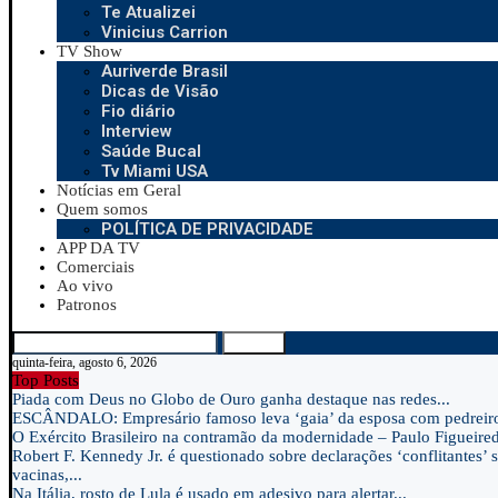
Te Atualizei
Vinicius Carrion
TV Show
Auriverde Brasil
Dicas de Visão
Fio diário
Interview
Saúde Bucal
Tv Miami USA
Notícias em Geral
Quem somos
POLÍTICA DE PRIVACIDADE
APP DA TV
Comerciais
Ao vivo
Patronos
Search
quinta-feira, agosto 6, 2026
Top Posts
Piada com Deus no Globo de Ouro ganha destaque nas redes...
ESCÂNDALO: Empresário famoso leva ‘gaia’ da esposa com pedreir
O Exército Brasileiro na contramão da modernidade – Paulo Figueire
Robert F. Kennedy Jr. é questionado sobre declarações ‘conflitantes’ 
vacinas,...
Na Itália, rosto de Lula é usado em adesivo para alertar...