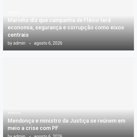
Notícias
Marinho diz que campanha de Flávio terá
economia, segurança e corrupção como eixos
centrais
by
admin
agosto 6, 2026
Notícias
Mendonça e ministro da Justiça se reúnem em
meio a crise com PF
by
admin
agosto 6, 2026