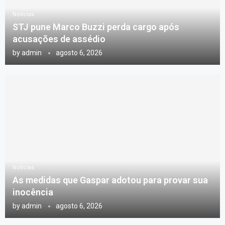
Notícias
STJ pune Marco Buzzi perda cargo após
acusações de assédio
by
admin
agosto 6, 2026
Notícias
As medidas que Gaspar adotou para provar sua
inocência
by
admin
agosto 6, 2026