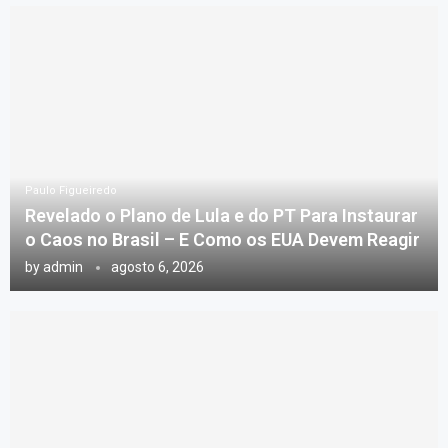
Paulo Figueiredo
Revelado o Plano de Lula e do PT Para Instaurar
o Caos no Brasil – E Como os EUA Devem Reagir
by
admin
agosto 6, 2026