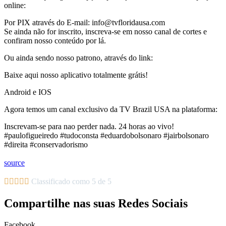
online:
Por PIX através do E-mail: info@tvfloridausa.com
Se ainda não for inscrito, inscreva-se em nosso canal de cortes e
confiram nosso conteúdo por lá.
Ou ainda sendo nosso patrono, através do link:
Baixe aqui nosso aplicativo totalmente grátis!
Android e IOS
Agora temos um canal exclusivo da TV Brazil USA na plataforma:
Inscrevam-se para nao perder nada. 24 horas ao vivo!
#paulofigueiredo #tudoconsta #eduardobolsonaro #jairbolsonaro
#direita #conservadorismo
source





Classificado como 5 de 5
Compartilhe nas suas Redes Sociais
Facebook