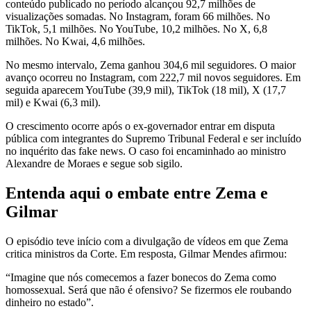
conteúdo publicado no período alcançou 92,7 milhões de
visualizações somadas. No Instagram, foram 66 milhões. No
TikTok, 5,1 milhões. No YouTube, 10,2 milhões. No X, 6,8
milhões. No Kwai, 4,6 milhões.
No mesmo intervalo, Zema ganhou 304,6 mil seguidores. O maior
avanço ocorreu no Instagram, com 222,7 mil novos seguidores. Em
seguida aparecem YouTube (39,9 mil), TikTok (18 mil), X (17,7
mil) e Kwai (6,3 mil).
O crescimento ocorre após o ex-governador entrar em disputa
pública com integrantes do Supremo Tribunal Federal e ser incluído
no inquérito das fake news. O caso foi encaminhado ao ministro
Alexandre de Moraes e segue sob sigilo.
Entenda aqui o embate entre Zema e
Gilmar
O episódio teve início com a divulgação de vídeos em que Zema
critica ministros da Corte. Em resposta, Gilmar Mendes afirmou:
“Imagine que nós comecemos a fazer bonecos do Zema como
homossexual. Será que não é ofensivo? Se fizermos ele roubando
dinheiro no estado”.