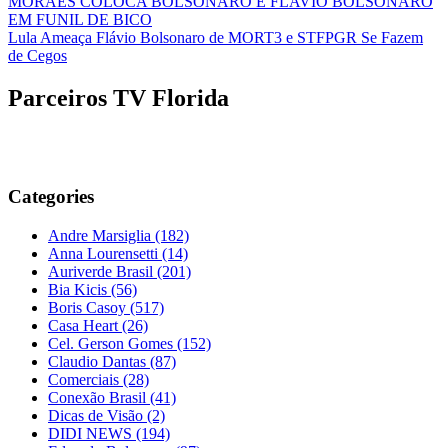
MORAES COLOCA BOLSONARO E FLAVIO BOLSONARO
EM FUNIL DE BICO
Lula Ameaça Flávio Bolsonaro de MORT3 e STFPGR Se Fazem
de Cegos
Parceiros TV Florida
Categories
Andre Marsiglia
(182)
Anna Lourensetti
(14)
Auriverde Brasil
(201)
Bia Kicis
(56)
Boris Casoy
(517)
Casa Heart
(26)
Cel. Gerson Gomes
(152)
Claudio Dantas
(87)
Comerciais
(28)
Conexão Brasil
(41)
Dicas de Visão
(2)
DIDI NEWS
(194)