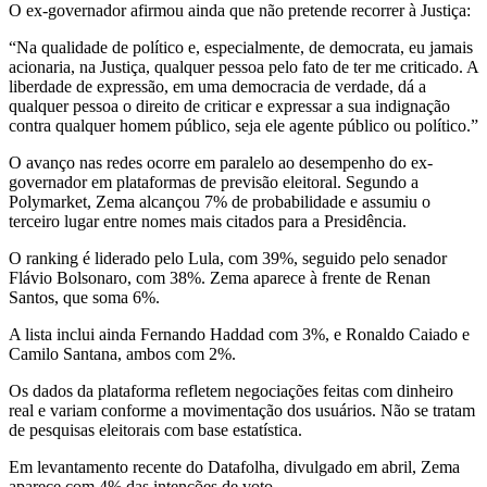
O ex-governador afirmou ainda que não pretende recorrer à Justiça:
“Na qualidade de político e, especialmente, de democrata, eu jamais
acionaria, na Justiça, qualquer pessoa pelo fato de ter me criticado. A
liberdade de expressão, em uma democracia de verdade, dá a
qualquer pessoa o direito de criticar e expressar a sua indignação
contra qualquer homem público, seja ele agente público ou político.”
O avanço nas redes ocorre em paralelo ao desempenho do ex-
governador em plataformas de previsão eleitoral. Segundo a
Polymarket, Zema alcançou 7% de probabilidade e assumiu o
terceiro lugar entre nomes mais citados para a Presidência.
O ranking é liderado pelo Lula, com 39%, seguido pelo senador
Flávio Bolsonaro, com 38%. Zema aparece à frente de Renan
Santos, que soma 6%.
A lista inclui ainda Fernando Haddad com 3%, e Ronaldo Caiado e
Camilo Santana, ambos com 2%.
Os dados da plataforma refletem negociações feitas com dinheiro
real e variam conforme a movimentação dos usuários. Não se tratam
de pesquisas eleitorais com base estatística.
Em levantamento recente do Datafolha, divulgado em abril, Zema
aparece com 4% das intenções de voto.