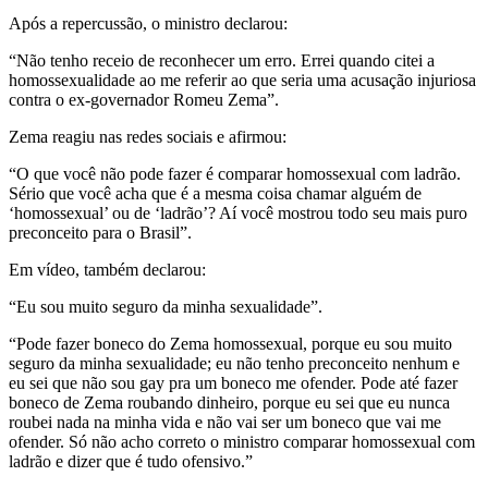
Após a repercussão, o ministro declarou:
“Não tenho receio de reconhecer um erro. Errei quando citei a
homossexualidade ao me referir ao que seria uma acusação injuriosa
contra o ex-governador Romeu Zema”.
Zema reagiu nas redes sociais e afirmou:
“O que você não pode fazer é comparar homossexual com ladrão.
Sério que você acha que é a mesma coisa chamar alguém de
‘homossexual’ ou de ‘ladrão’? Aí você mostrou todo seu mais puro
preconceito para o Brasil”.
Em vídeo, também declarou:
“Eu sou muito seguro da minha sexualidade”.
“Pode fazer boneco do Zema homossexual, porque eu sou muito
seguro da minha sexualidade; eu não tenho preconceito nenhum e
eu sei que não sou gay pra um boneco me ofender. Pode até fazer
boneco de Zema roubando dinheiro, porque eu sei que eu nunca
roubei nada na minha vida e não vai ser um boneco que vai me
ofender. Só não acho correto o ministro comparar homossexual com
ladrão e dizer que é tudo ofensivo.”