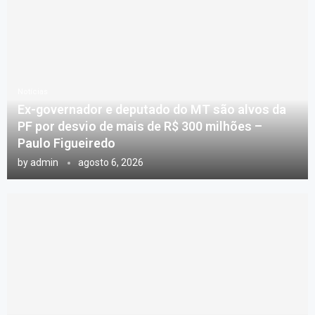
Notícias
Ex-governador e deputado do MT são alvos da
PF por desvio de mais de R$ 300 milhões –
Paulo Figueiredo
by
admin
agosto 6, 2026