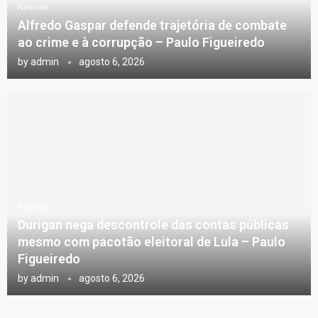
Notícias
Alfredo Gaspar defende trajetória de combate
ao crime e à corrupção – Paulo Figueiredo
by
admin
agosto 6, 2026
Notícias
Durigan nega descontrole das contas públicas
mesmo com pacotão eleitoral de Lula – Paulo
Figueiredo
by
admin
agosto 6, 2026