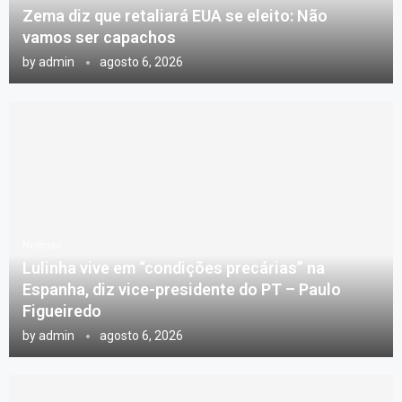
Zema diz que retaliará EUA se eleito: Não
vamos ser capachos
by
admin
agosto 6, 2026
Notícias
Lulinha vive em “condições precárias” na
Espanha, diz vice-presidente do PT – Paulo
Figueiredo
by
admin
agosto 6, 2026