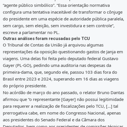
“agente público simbólico”. “Essa orientação normativa
configura uma tentativa inaceitável de transformar o cônjuge
do presidente em uma espécie de autoridade pública paralela,
sem cargo, sem eleição, sem investidura e sem controle”,
escreve a parlamentar no PL.
Outras análises foram recusadas pelo TCU
O Tribunal de Contas da União já arquivou algumas
representações da oposição questionando gastos de Janja em
viagens. Uma delas foi feita pelo deputado federal Gustavo
Gayer (PL-GO), pedindo uma auditoria nas despesas da
primeira-dama, que, segundo ele, passou 103 dias fora do
Brasil entre 2023 e 2024, superando em 16 dias as viagens
do próprio presidente.
No acórdão de março do ano passado, o relator Bruno Dantas
afirmou que “o representante [Gayer] não possui legitimidade
para requerer a realização de fiscalizações pelo TCU, […] tal
prerrogativa cabe, em nome do Congresso Nacional, apenas
aos presidentes do Senado Federal e da Câmara dos
Deputados, bem como aos presidentes de comissões técnicas