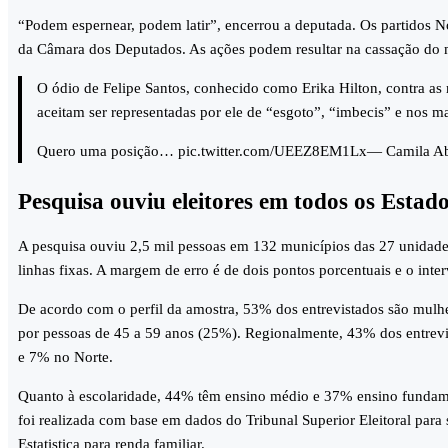
“Podem espernear, podem latir”, encerrou a deputada. Os partidos N
da Câmara dos Deputados. As ações podem resultar na cassação do 
O ódio de Felipe Santos, conhecido como Erika Hilton, contra as
aceitam ser representadas por ele de “esgoto”, “imbecis” e nos ma
Quero uma posição… pic.twitter.com/UEEZ8EM1Lx— Camila Ab
Pesquisa ouviu eleitores em todos os Estad
A pesquisa ouviu 2,5 mil pessoas em 132 municípios das 27 unidades 
linhas fixas. A margem de erro é de dois pontos porcentuais e o inte
De acordo com o perfil da amostra, 53% dos entrevistados são mulhe
por pessoas de 45 a 59 anos (25%). Regionalmente, 43% dos entrev
e 7% no Norte.
Quanto à escolaridade, 44% têm ensino médio e 37% ensino fundame
foi realizada com base em dados do Tribunal Superior Eleitoral para s
Estatistica para renda familiar.