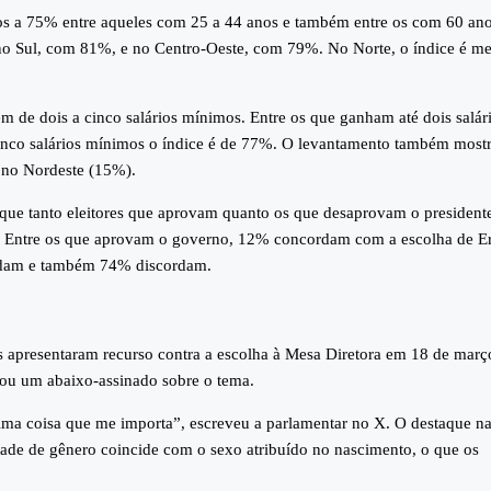
 anos a 75% entre aqueles com 25 a 44 anos e também entre os com 60 an
no Sul, com 81%, e no Centro-Oeste, com 79%. No Norte, o índice é me
m de dois a cinco salários mínimos. Entre os que ganham até dois salár
nco salários mínimos o índice é de 77%. O levantamento também most
 no Nordeste (15%).
que tanto eleitores que aprovam quanto os que desaprovam o president
a. Entre os que aprovam o governo, 12% concordam com a escolha de Er
rdam e também 74% discordam.
s apresentaram recurso contra a escolha à Mesa Diretora em 18 de març
çou um abaixo-assinado sobre o tema.
ltima coisa que me importa”, escreveu a parlamentar no X. O destaque na
idade de gênero coincide com o sexo atribuído no nascimento, o que os