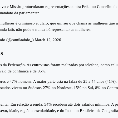
ovo e Missão protocolaram representações contra Erika no Conselho de
mandato da parlamentar.
 mulheres é criminoso e, claro, que um ser que chama as mulheres que 
nda latir, não pode e nunca irá representar as mulheres.
do (@camilaabdo_) March 12, 2026
os
da Federação. As entrevistas foram realizadas por telefone, como celu
rvalo de confiança é de 95%.
res e 47% homens. A maior parte está na faixa de 25 a 44 anos (41%),
istados vivem no Sudeste, 27% no Nordeste, 15% no Sul, 8% no Centro
ntal. Em relação à renda, 54% recebem até dois salários mínimos. A p
exo, idade, região e escolaridade, e do Instituto Brasileiro de Geografia