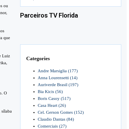
os ou
nor,
Parceiros TV Florida
ios
ra que
e Luiz
Categories
ika,
Andre Marsiglia
(177)
Anna Lourensetti
(14)
Auriverde Brasil
(197)
Bia Kicis
(56)
o. O
Boris Casoy
(517)
Casa Heart
(26)
 sílaba
Cel. Gerson Gomes
(152)
Claudio Dantas
(84)
Comerciais
(27)