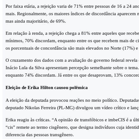
Por faixa etária, a rejeição varia de 71% entre pessoas de 16 a 24
mais. Regionalmente, os maiores índices de discordância aparecem 
mas ainda majoritário, de 69%.
Em relação à renda, a rejeição chega a 81% entre aqueles que recebe
mínimos, 70% discordam, enquanto entre os que recebem mais de ci
os porcentuais de concordância são mais elevados no Norte (17%) e
O cruzamento dos dados com a avaliação do governo federal revela 
Inácio Lula da Silva apresentam percepção semelhante sobre o tem
enquanto 74% discordam. Já entre os que desaprovam, 13% conco
Eleição de Erika Hilton causou polêmica
A eleição da deputada provocou reações no meio político. Deputada
deputado Nikolas Ferreira (PL-MG) divulgou um vídeo crítico e lan
Erika reagiu às críticas. “A opinião de transfóbicos e imbeCIS é a ú
“cis” remete ao termo cisgênero, que designa indivíduos cuja ident
diferencia das pessoas transgênero.