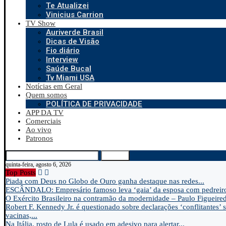
Te Atualizei
Vinicius Carrion
TV Show
Auriverde Brasil
Dicas de Visão
Fio diário
Interview
Saúde Bucal
Tv Miami USA
Notícias em Geral
Quem somos
POLÍTICA DE PRIVACIDADE
APP DA TV
Comerciais
Ao vivo
Patronos
Search
quinta-feira, agosto 6, 2026
Top Posts
Piada com Deus no Globo de Ouro ganha destaque nas redes...
ESCÂNDALO: Empresário famoso leva ‘gaia’ da esposa com pedreir
O Exército Brasileiro na contramão da modernidade – Paulo Figueire
Robert F. Kennedy Jr. é questionado sobre declarações ‘conflitantes’ 
vacinas,...
Na Itália, rosto de Lula é usado em adesivo para alertar...