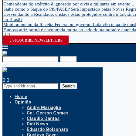
Comandante do exército é ignorado por civis e militares em evento...
Saiba como o Saque do PIS/PASEP Será Impactado pelas Novas Regra
Desvendando a Realidade: cristãos estão protegidos contra intolerânci
no Brasil?
Monitoramento da Receita Federal no governo Lula vira tema de músic
Famosa atriz pornô é encontrada morta ao lado do namorado; entenda.
SUBSCRIBE NEWSLETTERS
Search
Search
Home
Opinião
Andre Marsiglia
Cel. Gerson Gomes
Claudio Dantas
Didi News
Eduardo Bolsonaro
Gustavo Gayer