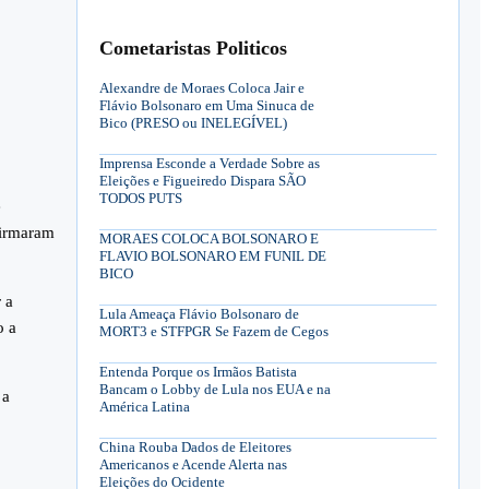
Cometaristas Politicos
Alexandre de Moraes Coloca Jair e
Flávio Bolsonaro em Uma Sinuca de
Bico (PRESO ou INELEGÍVEL)
Imprensa Esconde a Verdade Sobre as
Eleições e Figueiredo Dispara SÃO
TODOS PUTS
é
firmaram
MORAES COLOCA BOLSONARO E
FLAVIO BOLSONARO EM FUNIL DE
BICO
 a
Lula Ameaça Flávio Bolsonaro de
o a
MORT3 e STFPGR Se Fazem de Cegos
Entenda Porque os Irmãos Batista
Bancam o Lobby de Lula nos EUA e na
 a
América Latina
China Rouba Dados de Eleitores
Americanos e Acende Alerta nas
Eleições do Ocidente