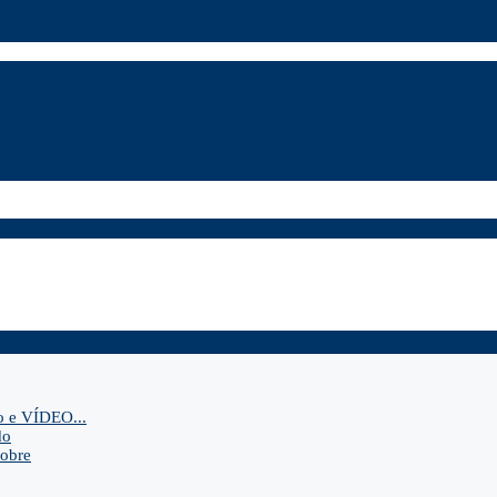
o e VÍDEO...
do
sobre