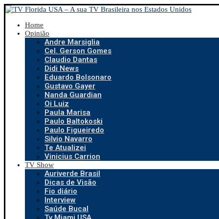
Home
Opinião
Andre Marsiglia
Cel. Gerson Gomes
Claudio Dantas
Didi News
Eduardo Bolsonaro
Gustavo Gayer
Nanda Guardian
Oi Luiz
Paula Marisa
Paulo Baltokoski
Paulo Figueiredo
Silvio Navarro
Te Atualizei
Vinicius Carrion
TV Show
Auriverde Brasil
Dicas de Visão
Fio diário
Interview
Saúde Bucal
Tv Miami USA