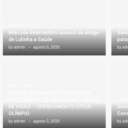
Notícias
Notíci
Marcola intermediou acesso de amiga
Seli
de Lulinha a Saúde
pata
by
admin
agosto 6, 2026
by
ad
Dicas de Visão
TALVEZ SUA DOR DE CABEÇA SEJA
NECESSIDADE DE UM ÓCULOS – DICAS
Andre 
DE VISÃO – OFERECIMENTO ÓTICA
Sist
OLÍMPIO
Cond
by
admin
agosto 5, 2026
by
ad