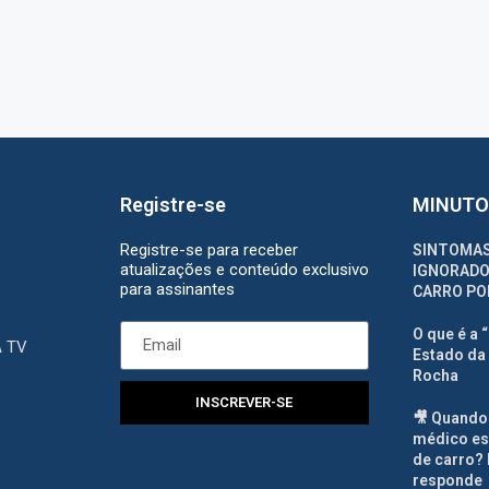
Registre-se
MINUTO
Registre-se para receber
SINTOMAS
atualizações e conteúdo exclusivo
IGNORADO
para assinantes
CARRO PO
O que é a 
A TV
Estado da 
Rocha
INSCREVER-SE
🎥 Quando
médico es
de carro? 
responde