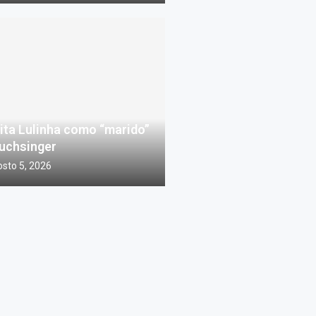
ta Lulinha como “marido”
Luchsinger
sto 5, 2026