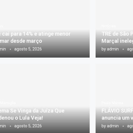
as
Notícias
c cai para 14% e atinge menor
TRE de São 
mar desde março
Marçal inele
min
agosto 5, 2026
by
admin
ago
Marsiglia
Paula Marisa
ema Se Vinga da Juíza Que
FLÁVIO SURP
enou o Lula Veja!
anuncia um v
min
agosto 5, 2026
by
admin
ago