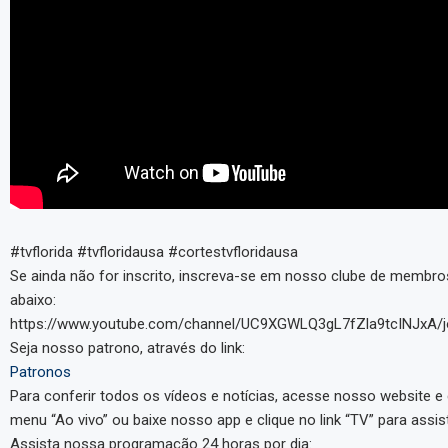
#tvflorida #tvfloridausa #cortestvfloridausa
Se ainda não for inscrito, inscreva-se em nosso clube de membros
abaixo:
https://www.youtube.com/channel/UC9XGWLQ3gL7fZla9tcINJxA/j
Seja nosso patrono, através do link:
Patronos
Para conferir todos os vídeos e notícias, acesse nosso website e c
menu “Ao vivo” ou baixe nosso app e clique no link “TV” para assist
Assista nossa programação 24 horas por dia: