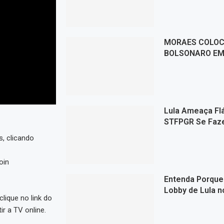
MORAES COLOC
BOLSONARO EM 
Lula Ameaça Fl
STFPGR Se Faz
, clicando
oin
Entenda Porque
Lobby de Lula n
lique no link do
ir a TV online.