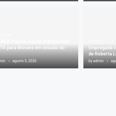
vo Gayer
ARA! Fachin manda indireta bem
Notícias
TA para Moraes em sessão do
Empregada ci
de Roberta 
min
agosto 5, 2026
by
admin
ago