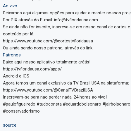
Ao vivo
Deixamos aqui algumas opções para ajudar a manter nossos proje
Por PIX através do E-mail: info@tvfloridausa.com
Se ainda não for inscrito, inscreva-se em nosso canal de cortes 
conteúdo por lá.
https://www.youtube.com/@cortestvfloridausa
Ou ainda sendo nosso patrono, através do link:
Patronos
Baixe aqui nosso aplicativo totalmente grátis!
https://tvfloridausa.com/apps/
Android e IOS
Agora temos um canal exclusivo da TV Brazil USA na plataforma:
https://www.youtube.com/@CanalTVBrazilUSA
Inscrevam-se para nao perder nada. 24 horas ao vivo!
#paulofigueiredo #tudoconsta #eduardobolsonaro #jairbolsonaro 
#conservadorismo
source