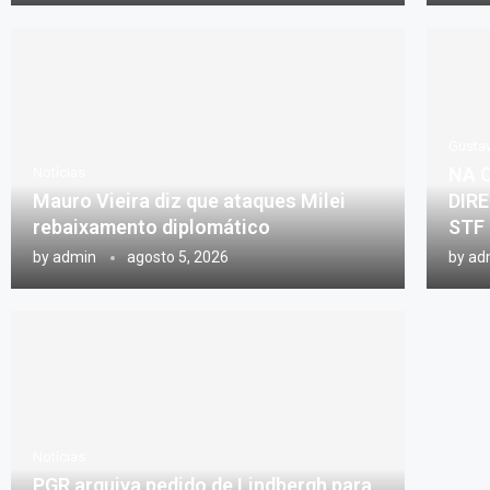
Gusta
NA C
Notícias
Mauro Vieira diz que ataques Milei
DIRE
rebaixamento diplomático
STF
by
admin
agosto 5, 2026
by
ad
Notícias
PGR arquiva pedido de Lindbergh para