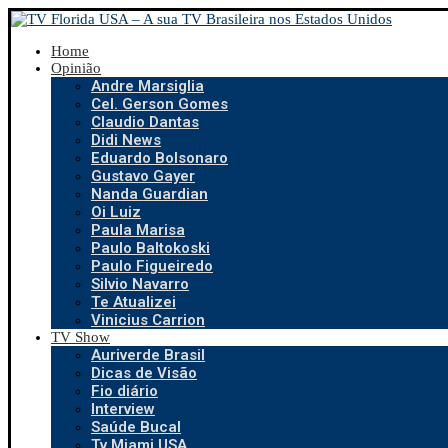
Home
Opinião
Andre Marsiglia
Cel. Gerson Gomes
Claudio Dantas
Didi News
Eduardo Bolsonaro
Gustavo Gayer
Nanda Guardian
Oi Luiz
Paula Marisa
Paulo Baltokoski
Paulo Figueiredo
Silvio Navarro
Te Atualizei
Vinicius Carrion
TV Show
Auriverde Brasil
Dicas de Visão
Fio diário
Interview
Saúde Bucal
Tv Miami USA