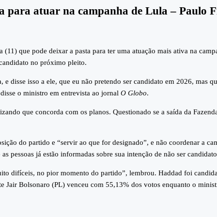
a para atuar na campanha de Lula – Paulo F
 (11) que pode deixar a pasta para ter uma atuação mais ativa na campa
 candidato no próximo pleito.
 e disse isso a ele, que eu não pretendo ser candidato em 2026, mas q
isse o ministro em entrevista ao jornal
O Globo
.
lizando que concorda com os planos. Questionado se a saída da Fazenda
osição do partido e “servir ao que for designado”, e não coordenar a c
as pessoas já estão informadas sobre sua intenção de não ser candidato
muito difíceis, no pior momento do partido”, lembrou. Haddad foi candi
nte Jair Bolsonaro (PL) venceu com 55,13% dos votos enquanto o minis