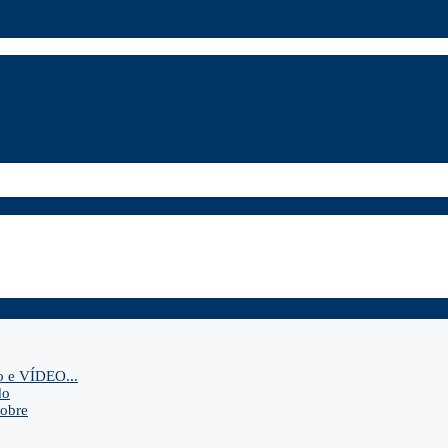
o e VÍDEO...
do
sobre