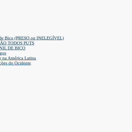
ca de Bico (PRESO ou INELEGÍVEL)
ra SÃO TODOS PUTS
IL DE BICO
gos
e na América Latina
ções do Ocidente