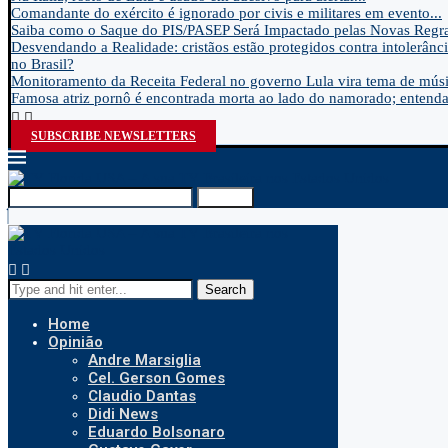
Comandante do exército é ignorado por civis e militares em evento...
Saiba como o Saque do PIS/PASEP Será Impactado pelas Novas Regra
Desvendando a Realidade: cristãos estão protegidos contra intolerânci
no Brasil?
Monitoramento da Receita Federal no governo Lula vira tema de músic
Famosa atriz pornô é encontrada morta ao lado do namorado; entenda.
SUBSCRIBE NEWSLETTERS
Search
Search
Home
Opinião
Andre Marsiglia
Cel. Gerson Gomes
Claudio Dantas
Didi News
Eduardo Bolsonaro