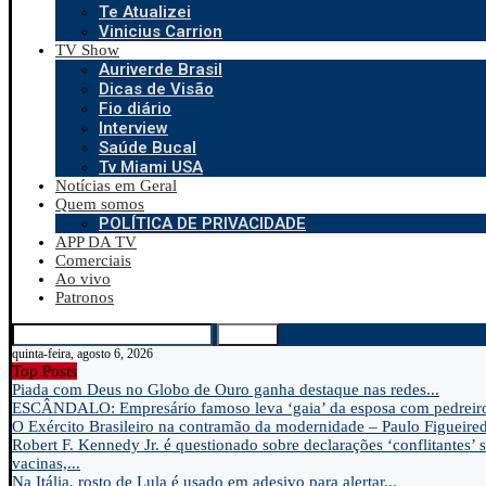
Te Atualizei
Vinicius Carrion
TV Show
Auriverde Brasil
Dicas de Visão
Fio diário
Interview
Saúde Bucal
Tv Miami USA
Notícias em Geral
Quem somos
POLÍTICA DE PRIVACIDADE
APP DA TV
Comerciais
Ao vivo
Patronos
Search
quinta-feira, agosto 6, 2026
Top Posts
Piada com Deus no Globo de Ouro ganha destaque nas redes...
ESCÂNDALO: Empresário famoso leva ‘gaia’ da esposa com pedreir
O Exército Brasileiro na contramão da modernidade – Paulo Figueire
Robert F. Kennedy Jr. é questionado sobre declarações ‘conflitantes’ 
vacinas,...
Na Itália, rosto de Lula é usado em adesivo para alertar...