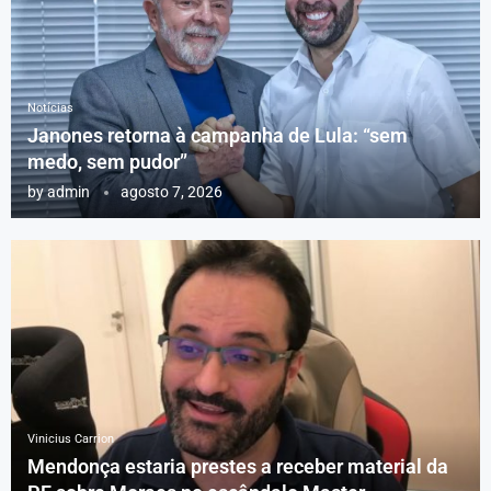
Notícias
Janones retorna à campanha de Lula: “sem
medo, sem pudor”
by
admin
agosto 7, 2026
Vinicius Carrion
Mendonça estaria prestes a receber material da