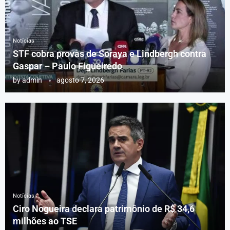
Notícias
STF cobra provas de Soraya e Lindbergh contra
Gaspar – Paulo Figueiredo
by
admin
agosto 7, 2026
Notícias
Ciro Nogueira declara patrimônio de R$ 34,6
milhões ao TSE