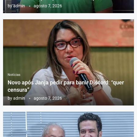
by
admin
agosto 7, 2026
Notícias
Novo após Janja pedir para banir Discord: “quer
censura”
by
admin
agosto 7, 2026