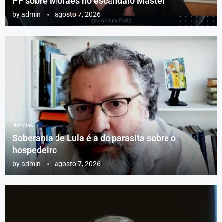
PF sobre Moraes no escândalo Master
by
admin
agosto 7, 2026
Notícias
Soberania de Lula é a do parasita sobre o
hospedeiro
by
admin
agosto 7, 2026