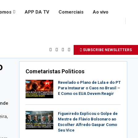
somos
APP DA TV
Comerciais
Ao vivo
SUBSCRIBE NEWSLETTERS
o
Cometaristas Politicos
Revelado o Plano de Lula e do PT
Para Instaurar o Caos no Brasil –
E Como os EUA Devem Reagir
onde
Figueiredo Explicou o Golpe de
ira,
Mestre de Flávio Bolsonaro ao
Escolher Alfredo Gaspar Como
Seu Vice