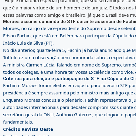
“Hoje é uma data especial para mim, que sou seu amigo e coleg
que é a maior virtude de um homem e de um juiz. E todos nós t
essas palavras como amigo e brasileiro, já que o Brasil deve mu
Moraes assume comando do STF durante ausência de Fachi
Moraes, no cargo de vice-presidente do Supremo desde setemb
Edson Fachin, que está em Belém para participar da Cúpula do 
Inácio Lula da Silva (PT).
No dia anterior, quarta-feira 5, Fachin já havia anunciado qu
Toffoli fez uma observação bem-humorada sobre a expectativa 
A ministra Cármen Lúcia, falando em nome do Supremo, també
todos os colegas, é uma honra ter Vossa Excelência como vice,
Critérios para eleição e participação do STF na Cúpula do Cl
Fachin e Moraes foram eleitos em agosto para liderar o STF por 
presidência é sempre assumida pelo ministro mais antigo que 
Enquanto Moraes conduzia o plenário, Fachin representava o Ju
autoridades internacionais para debater compromissos diante 
secretário-geral da ONU, António Guterres, que elogiou o papel 
fundamentais.
Crédito Revista Oeste