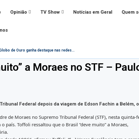
e
Opinião
TV Show
Notícias em Geral
Quem 
onos
lobo de Ouro ganha destaque nas redes...
 muito” a Moraes no STF – Paul
Tribunal Federal depois da viagem de Edson Fachin a Belém, 
dre de Moraes no Supremo Tribunal Federal (STF), nesta quinta-fe
 o país. Toffoli ressaltou que o Brasil “deve muito” a Moraes,
ria.