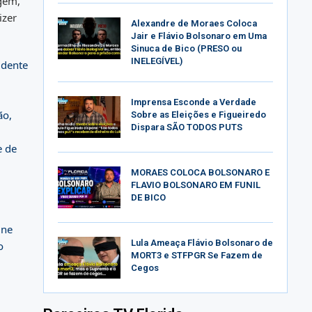
agem,
izer
Alexandre de Moraes Coloca
Jair e Flávio Bolsonaro em Uma
Sinuca de Bico (PRESO ou
INELEGÍVEL)
idente
Imprensa Esconde a Verdade
ão,
Sobre as Eleições e Figueiredo
Dispara SÃO TODOS PUTS
e de
MORAES COLOCA BOLSONARO E
FLAVIO BOLSONARO EM FUNIL
DE BICO
úne
Lula Ameaça Flávio Bolsonaro de
o
MORT3 e STFPGR Se Fazem de
Cegos