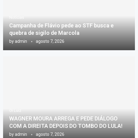
Notícias
Campanha de Flávio pede ao STF busca e
quebra de sigilo de Marcola
by
admin
agosto 7, 2026
Oi Luiz
WAGNER MOURA ARREGA E PEDE DIÁLOGO
COM A DIREITA DEPOIS DO TOMBO DO LULA!
by
admin
agosto 7, 2026