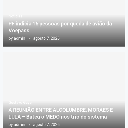
Notícias
PF indicia 16 pessoas por queda de avião da
Voepass
by
admin
agosto 7, 2026
Gustavo Gayer
A REUNIÃO ENTRE ALCOLUMBRE, MORAES E
LULA – Bateu o MEDO nos trio do sistema
by
admin
agosto 7, 2026