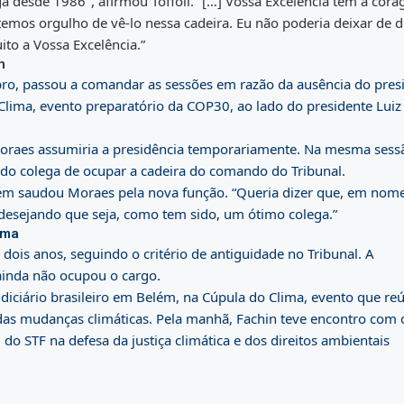
a desde 1986″, afirmou Toffoli. “[…] Vossa Excelência tem a cor
emos orgulho de vê-lo nessa cadeira. Eu não poderia deixar de d
ito a Vossa Excelência.”
n
ro, passou a comandar as sessões em razão da ausência do pres
Clima, evento preparatório da COP30, ao lado do presidente Luiz
e Moraes assumiria a presidência temporariamente. Na mesma sess
do colega de ocupar a cadeira do comando do Tribunal.
m saudou Moraes pela nova função. “Queria dizer que, em nom
 desejando que seja, como tem sido, um ótimo colega.”
ima
dois anos, seguindo o critério de antiguidade no Tribunal. A
ainda não ocupou o cargo.
diciário brasileiro em Belém, na Cúpula do Clima, evento que re
das mudanças climáticas. Pela manhã, Fachin teve encontro com 
do STF na defesa da justiça climática e dos direitos ambientais