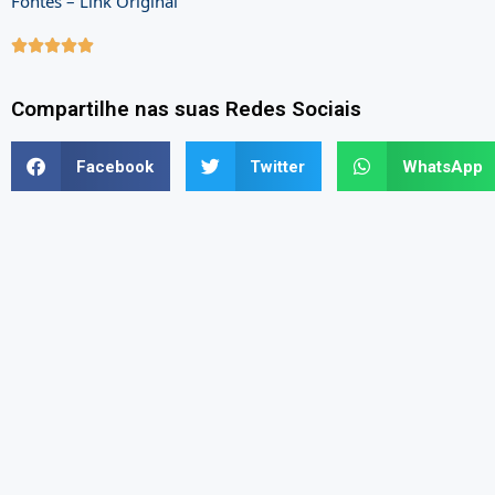
Fontes – Link Original





Compartilhe nas suas Redes Sociais
Facebook
Twitter
WhatsApp