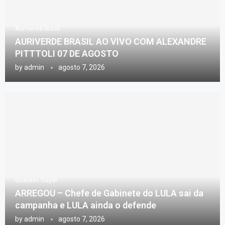
Auriverde Brasil
AURIVERDE BRASIL AO VIVO COM ALEXANDRE
PITTTOLI 07 DE AGOSTO
by
admin
agosto 7, 2026
Gustavo Gayer
ARREGOU – Chefe de Gabinete do LULA sai da
campanha e LULA ainda o defende
by
admin
agosto 7, 2026