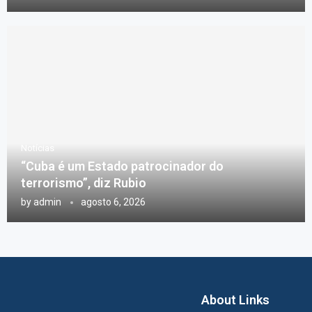
Notícias
“Cuba é um Estado patrocinador do
terrorismo”, diz Rubio
by
admin
agosto 6, 2026
About Links