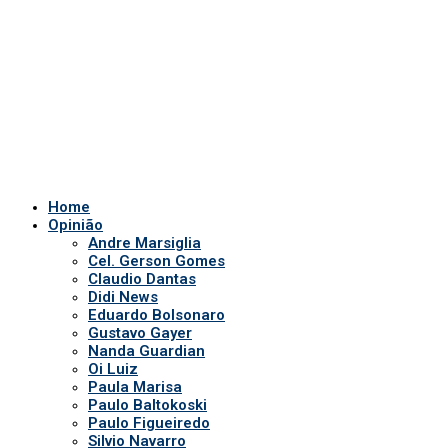
Claudio Dantas
Didi News
Eduardo Bolsonaro
Gustavo Gayer
Nanda Guardian
Oi Luiz
Paula Marisa
Paulo Baltokoski
Paulo Figueiredo
Silvio Navarro
Te Atualizei
Vinicius Carrion
TV Show
Auriverde Brasil
Dicas de Visão
Fio diário
Interview
Saúde Bucal
Tv Miami USA
Notícias em Geral
Quem somos
POLÍTICA DE PRIVACIDADE
APP DA TV
Comerciais
Ao vivo