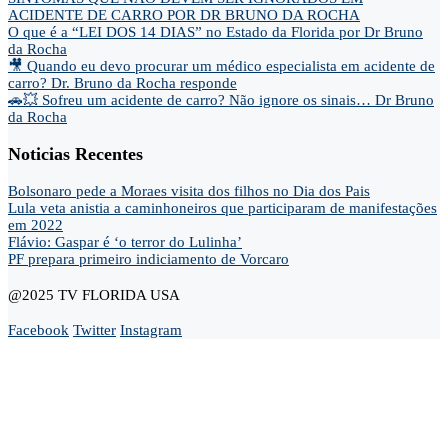
ACIDENTE DE CARRO POR DR BRUNO DA ROCHA
O que é a “LEI DOS 14 DIAS” no Estado da Florida por Dr Bruno
da Rocha
🎥 Quando eu devo procurar um médico especialista em acidente de
carro? Dr. Bruno da Rocha responde
🚗💥 Sofreu um acidente de carro? Não ignore os sinais… Dr Bruno
da Rocha
Noticias Recentes
Bolsonaro pede a Moraes visita dos filhos no Dia dos Pais
Lula veta anistia a caminhoneiros que participaram de manifestações
em 2022
Flávio: Gaspar é ‘o terror do Lulinha’
PF prepara primeiro indiciamento de Vorcaro
@2025 TV FLORIDA USA
Facebook
Twitter
Instagram
Home
Opinião
Andre Marsiglia
Cel. Gerson Gomes