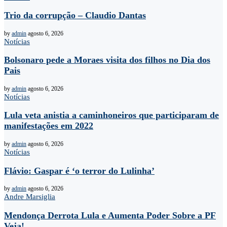
Trio da corrupção – Claudio Dantas
by
admin
agosto 6, 2026
Notícias
Bolsonaro pede a Moraes visita dos filhos no Dia dos
Pais
by
admin
agosto 6, 2026
Notícias
Lula veta anistia a caminhoneiros que participaram de
manifestações em 2022
by
admin
agosto 6, 2026
Notícias
Flávio: Gaspar é ‘o terror do Lulinha’
by
admin
agosto 6, 2026
Andre Marsiglia
Mendonça Derrota Lula e Aumenta Poder Sobre a PF
Veja!