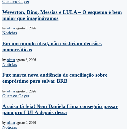
Gustavo Gayer
Weverton, Dino, Messias e LULA – O esquema é bem
maior que imaginávamos
by
admin
agosto 6, 2026
Notícias
Em um mundo ideal, não existiriam decisões
monocráticas
by
admin
agosto 6, 2026
Notícias
Fux marca nova audiência de conciliação sobre
empréstimo para salvar BRB
by
admin
agosto 6, 2026
Gustavo Gayer
A coisa tá feia! Nem Daniela Lima conseguiu passar
pano pro LULA depois dessa
by
admin
agosto 6, 2026
Notícias