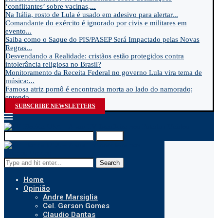
‘conflitantes’ sobre vacinas,...
Na Itália, rosto de Lula é usado em adesivo para alertar...
Comandante do exército é ignorado por civis e militares em
evento...
Saiba como o Saque do PIS/PASEP Será Impactado pelas Novas
Regras...
Desvendando a Realidade: cristãos estão protegidos contra
intolerância religiosa no Brasil?
Monitoramento da Receita Federal no governo Lula vira tema de
música:...
Famosa atriz pornô é encontrada morta ao lado do namorado;
entenda...
SUBSCRIBE NEWSLETTERS
Search
Search
Home
Opinião
Andre Marsiglia
Cel. Gerson Gomes
Claudio Dantas