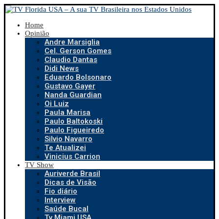
Home
Opinião
Andre Marsiglia
Cel. Gerson Gomes
Claudio Dantas
Didi News
Eduardo Bolsonaro
Gustavo Gayer
Nanda Guardian
Oi Luiz
Paula Marisa
Paulo Baltokoski
Paulo Figueiredo
Silvio Navarro
Te Atualizei
Vinicius Carrion
TV Show
Auriverde Brasil
Dicas de Visão
Fio diário
Interview
Saúde Bucal
Tv Miami USA