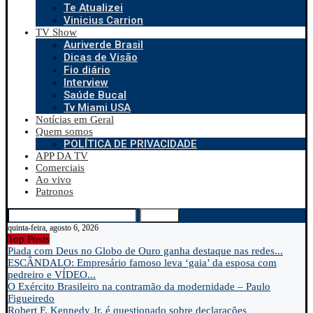
Te Atualizei
Vinicius Carrion
TV Show
Auriverde Brasil
Dicas de Visão
Fio diário
Interview
Saúde Bucal
Tv Miami USA
Notícias em Geral
Quem somos
POLÍTICA DE PRIVACIDADE
APP DA TV
Comerciais
Ao vivo
Patronos
Search
quinta-feira, agosto 6, 2026
Top Posts
Piada com Deus no Globo de Ouro ganha destaque nas redes...
ESCÂNDALO: Empresário famoso leva ‘gaia’ da esposa com
pedreiro e VÍDEO...
O Exército Brasileiro na contramão da modernidade – Paulo
Figueiredo
Robert F. Kennedy Jr. é questionado sobre declarações