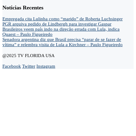
Noticias Recentes
Empregada cita Lulinha como “marido” de Roberta Luchsinger
PGR arquiva pedido de Lindbergh para investigar Gaspar
Brasileiros veem país indo na direção errada com Lula, indica
Quaest – Paulo Figueiredo
Senadora argentina diz que Brasil precisa “parar de se fazer de
vítima” e relembra visita de Lula a Kirchner – Paulo Figueiredo
@2025 TV FLORIDA USA
Facebook
Twitter
Instagram