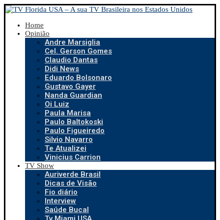
Home
Opinião
Andre Marsiglia
Cel. Gerson Gomes
Claudio Dantas
Didi News
Eduardo Bolsonaro
Gustavo Gayer
Nanda Guardian
Oi Luiz
Paula Marisa
Paulo Baltokoski
Paulo Figueiredo
Silvio Navarro
Te Atualizei
Vinicius Carrion
TV Show
Auriverde Brasil
Dicas de Visão
Fio diário
Interview
Saúde Bucal
Tv Miami USA