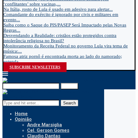
‘conflitantes’ sobre vacinas,...
Na Itália, rosto de Lula é usado em adesivo para alertar...
Comandante do exército é ignorado por civis e militares em
evento...
Saiba como o Saque do PIS/PASEP Será Impactado pelas Novas
Regras...
Desvendando a Realidade: cristãos estão protegidos contra
intolerância religiosa no Brasil?
Monitoramento da Receita Federal no governo Lula vira tema de
música:...
Famosa atriz pornô é encontrada morta ao lado do namorado;
entenda...
SUBSCRIBE NEWSLETTERS
Search
Search
Home
Opinião
Andre Marsiglia
Cel. Gerson Gomes
Claudio Dantas