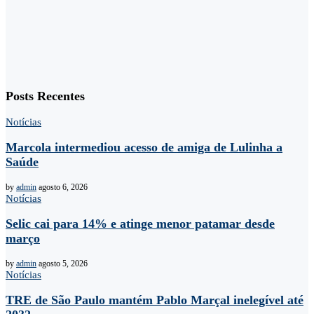
Posts Recentes
Notícias
Marcola intermediou acesso de amiga de Lulinha a
Saúde
by
admin
agosto 6, 2026
Notícias
Selic cai para 14% e atinge menor patamar desde
março
by
admin
agosto 5, 2026
Notícias
TRE de São Paulo mantém Pablo Marçal inelegível até