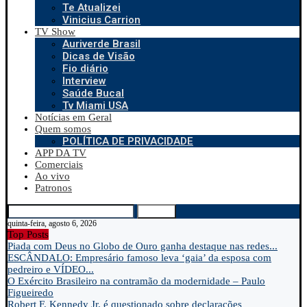
Te Atualizei
Vinicius Carrion
TV Show
Auriverde Brasil
Dicas de Visão
Fio diário
Interview
Saúde Bucal
Tv Miami USA
Notícias em Geral
Quem somos
POLÍTICA DE PRIVACIDADE
APP DA TV
Comerciais
Ao vivo
Patronos
Search
quinta-feira, agosto 6, 2026
Top Posts
Piada com Deus no Globo de Ouro ganha destaque nas redes...
ESCÂNDALO: Empresário famoso leva ‘gaia’ da esposa com
pedreiro e VÍDEO...
O Exército Brasileiro na contramão da modernidade – Paulo
Figueiredo
Robert F. Kennedy Jr. é questionado sobre declarações