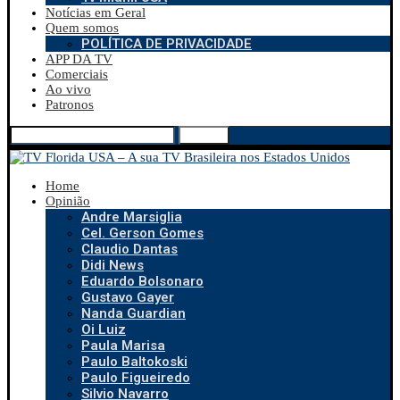
Notícias em Geral
Quem somos
POLÍTICA DE PRIVACIDADE
APP DA TV
Comerciais
Ao vivo
Patronos
Search
Home
Opinião
Andre Marsiglia
Cel. Gerson Gomes
Claudio Dantas
Didi News
Eduardo Bolsonaro
Gustavo Gayer
Nanda Guardian
Oi Luiz
Paula Marisa
Paulo Baltokoski
Paulo Figueiredo
Silvio Navarro