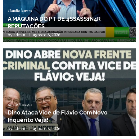
Claudio Dantas
A MÁQUINA DO PT DE 4SSASS1N4R
REPUTAÇÕES
by
admin
agosto 8, 2026
Andre Marsiglia
Dino Ataca Vice de Flávio Com Novo
Inquérito Veja!
by
admin
agosto 8, 2026