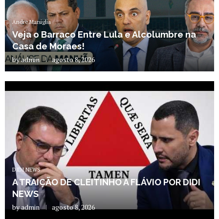
Andre Marsiglia
Veja o Barraco Entre Lula e Alcolumbre na
Casa de Moraes!
by
admin
agosto 8, 2026
DIDI NEWS
A TRAIÇÃO DE CLEITINHO A FLÁVIO POR DIDI
NEWS
by
admin
agosto 8, 2026