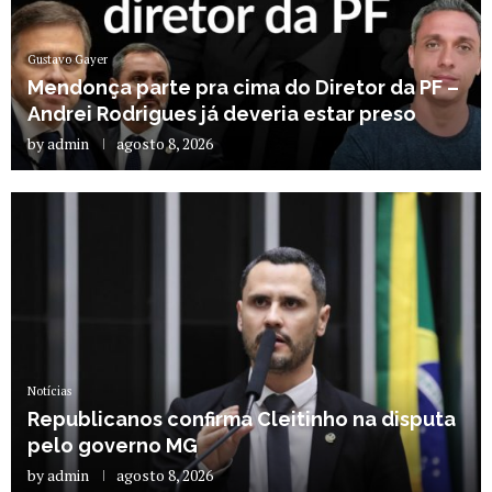
Gustavo Gayer
Mendonça parte pra cima do Diretor da PF –
Andrei Rodrigues já deveria estar preso
by
admin
agosto 8, 2026
Notícias
Republicanos confirma Cleitinho na disputa
pelo governo MG
by
admin
agosto 8, 2026