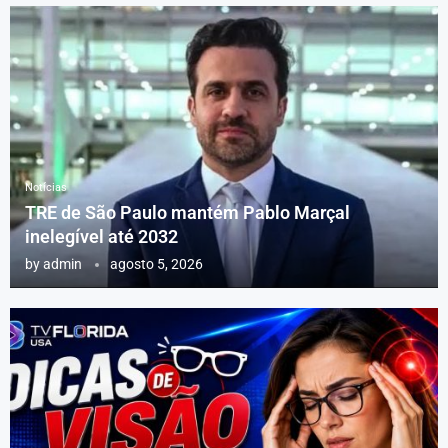
Notícias
TRE de São Paulo mantém Pablo Marçal
inelegível até 2032
by
admin
agosto 5, 2026