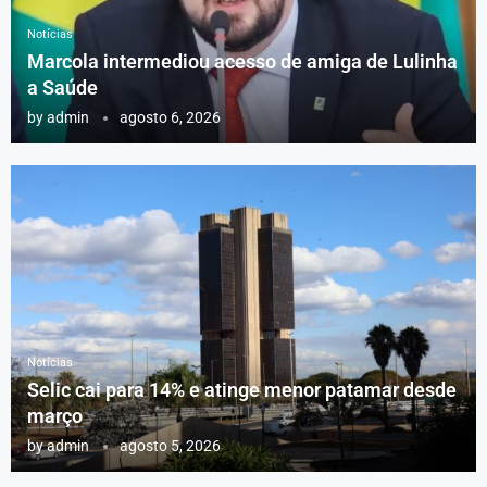
Notícias
Marcola intermediou acesso de amiga de Lulinha
a Saúde
by
admin
agosto 6, 2026
Notícias
Selic cai para 14% e atinge menor patamar desde
março
by
admin
agosto 5, 2026