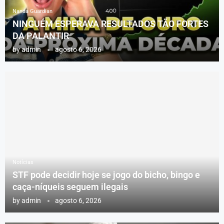
Nanda Guardian
NINGUÉM ESPERAVA RESULTADOS TÃO FORTES
DA PALANTIR
by
admin
agosto 6, 2026
Notícias
STF pode decidir hoje se jogo do bicho, bingo e
caça-níqueis seguem ilegais
by
admin
agosto 6, 2026