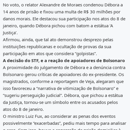
No voto, o relator Alexandre de Moraes condenou Débora a
14 anos de prisão e fixou uma multa de R$ 30 milhões por
danos morais. Ele destacou sua participação nos atos do 8 de
janeiro, quando Débora pichou com batom a estátua ‘A
Justiça’.
Afirmou, ainda, que tal ato demonstrou desprezo pelas
instituições republicanas e ocultação de provas da sua
participação em atos que considera “golpistas”.
A decisão do STF, e a reação de apoiadores de Bolsonaro
A proximidade do julgamento de Débora e a denúncia contra
Bolsonaro gerou críticas de apoiadores do ex-presidente. Os
magistrados, conforme a reportagem de Veja, alegaram que
isso favoreceu a “narrativa de vitimização de Bolsonaro” e
“sugeriu perseguição judicial”. Débora, que pichou a estátua
da Justiça, tornou-se um símbolo entre os acusados pelos
atos do 8 de janeiro.
O ministro Luiz Fux, ao considerar as penas dos eventos
possivelmente “exacerbadas”, pediu mais tempo para analisar
o caso. Com isso, houve a concessão de prisão domiciliar à