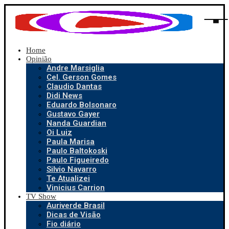
Home
Opinião
Andre Marsiglia
Cel. Gerson Gomes
Claudio Dantas
Didi News
Eduardo Bolsonaro
Gustavo Gayer
Nanda Guardian
Oi Luiz
Paula Marisa
Paulo Baltokoski
Paulo Figueiredo
Silvio Navarro
Te Atualizei
Vinicius Carrion
TV Show
Auriverde Brasil
Dicas de Visão
Fio diário