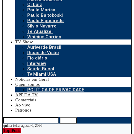
Oi Luiz
Paula Marisa
Paulo Baltokoski
Paulo Figueiredo
Silvio Navarro
Te Atualizei
Vinicius Carrion
TV Show
Auriverde Brasil
Dicas de Visão
Fio diário
Interview
Saúde Bucal
Tv Miami USA
Notícias em Geral
Quem somos
POLÍTICA DE PRIVACIDADE
APP DA TV
Comerciais
Ao vivo
Patronos
Search
quinta-feira, agosto 6, 2026
Top Posts