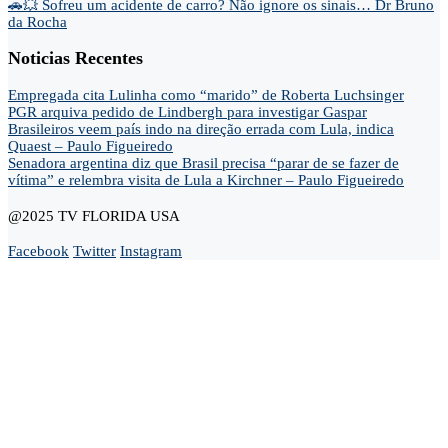
🚗💥 Sofreu um acidente de carro? Não ignore os sinais… Dr Bruno
da Rocha
Noticias Recentes
Empregada cita Lulinha como “marido” de Roberta Luchsinger
PGR arquiva pedido de Lindbergh para investigar Gaspar
Brasileiros veem país indo na direção errada com Lula, indica
Quaest – Paulo Figueiredo
Senadora argentina diz que Brasil precisa “parar de se fazer de
vítima” e relembra visita de Lula a Kirchner – Paulo Figueiredo
@2025 TV FLORIDA USA
Facebook
Twitter
Instagram