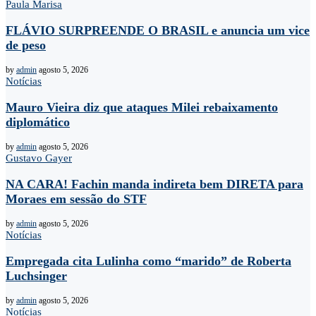
Paula Marisa
FLÁVIO SURPREENDE O BRASIL e anuncia um vice
de peso
by
admin
agosto 5, 2026
Notícias
Mauro Vieira diz que ataques Milei rebaixamento
diplomático
by
admin
agosto 5, 2026
Gustavo Gayer
NA CARA! Fachin manda indireta bem DIRETA para
Moraes em sessão do STF
by
admin
agosto 5, 2026
Notícias
Empregada cita Lulinha como “marido” de Roberta
Luchsinger
by
admin
agosto 5, 2026
Notícias