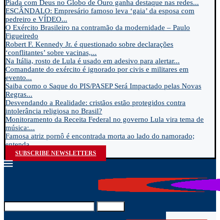
Piada com Deus no Globo de Ouro ganha destaque nas redes...
ESCÂNDALO: Empresário famoso leva ‘gaia’ da esposa com
pedreiro e VÍDEO...
O Exército Brasileiro na contramão da modernidade – Paulo
Figueiredo
Robert F. Kennedy Jr. é questionado sobre declarações
‘conflitantes’ sobre vacinas,...
Na Itália, rosto de Lula é usado em adesivo para alertar...
Comandante do exército é ignorado por civis e militares em
evento...
Saiba como o Saque do PIS/PASEP Será Impactado pelas Novas
Regras...
Desvendando a Realidade: cristãos estão protegidos contra
intolerância religiosa no Brasil?
Monitoramento da Receita Federal no governo Lula vira tema de
música:...
Famosa atriz pornô é encontrada morta ao lado do namorado;
entenda...
SUBSCRIBE NEWSLETTERS
Search