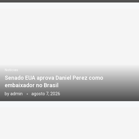
Notícias
Senado EUA aprova Daniel Perez como
embaixador no Brasil
by
admin
agosto 7, 2026