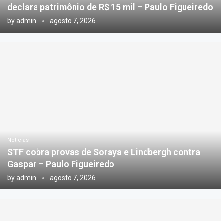
declara patrimônio de R$ 15 mil – Paulo Figueiredo
by
admin
agosto 7, 2026
Notícias
STF cobra provas de Soraya e Lindbergh contra
Gaspar – Paulo Figueiredo
by
admin
agosto 7, 2026