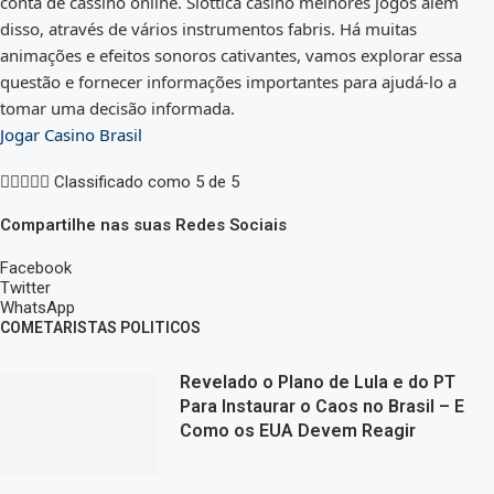
conta de cassino online. Slottica casino melhores jogos além
disso, através de vários instrumentos fabris. Há muitas
animações e efeitos sonoros cativantes, vamos explorar essa
questão e fornecer informações importantes para ajudá-lo a
tomar uma decisão informada.
Jogar Casino Brasil





Classificado como 5 de 5
Compartilhe nas suas Redes Sociais
Facebook
Twitter
WhatsApp
COMETARISTAS POLITICOS
Revelado o Plano de Lula e do PT
Para Instaurar o Caos no Brasil – E
Como os EUA Devem Reagir