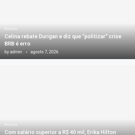
Notícias
Celina rebate Durigan e diz que “politizar” crise
BRB é erro
by
admin
agosto 7, 2026
Notícias
Com salário superior a R$ 40 mil, Erika Hilton