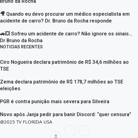
Bruno da Rocha
🎥 Quando eu devo procurar um médico especialista em
acidente de carro? Dr. Bruno da Rocha responde
🚗💥 Sofreu um acidente de carro? Não ignore os sinais…
Dr Bruno da Rocha
NOTICIAS RECENTES
Ciro Nogueira declara patrimônio de R$ 34,6 milhões ao
TSE
Zema declara patrimônio de R$ 178,7 milhões ao TSE
eleições
PGR é contra punição mais severa para Silveira
Novo após Janja pedir para banir Discord: “quer censura”
@2025 TV FLORIDA USA