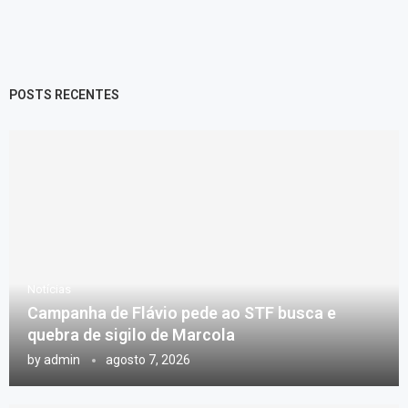
POSTS RECENTES
Notícias
Campanha de Flávio pede ao STF busca e
quebra de sigilo de Marcola
by
admin
agosto 7, 2026