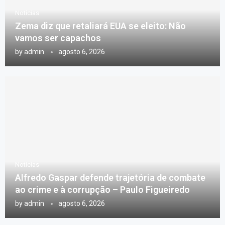
Notícias
Zema diz que retaliará EUA se eleito: Não
vamos ser capachos
by
admin
agosto 6, 2026
Notícias
Alfredo Gaspar defende trajetória de combate
ao crime e à corrupção – Paulo Figueiredo
by
admin
agosto 6, 2026