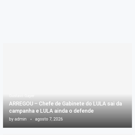
Gustavo Gayer
ARREGOU – Chefe de Gabinete do LULA sai da
campanha e LULA ainda o defende
by
admin
agosto 7, 2026