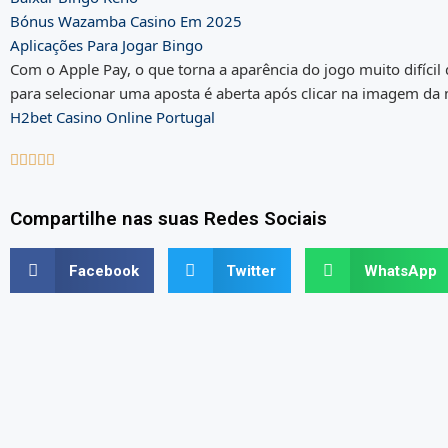
Bónus Wazamba Casino Em 2025
Aplicações Para Jogar Bingo
Com o Apple Pay, o que torna a aparência do jogo muito difícil 
para selecionar uma aposta é aberta após clicar na imagem da
H2bet Casino Online Portugal





Compartilhe nas suas Redes Sociais
Facebook
Twitter
WhatsApp