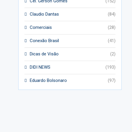
Cel. Gerson Gomes
(152)
Claudio Dantas
(84)
Comerciais
(28)
Conexão Brasil
(41)
Dicas de Visão
(2)
DIDI NEWS
(193)
Eduardo Bolsonaro
(97)