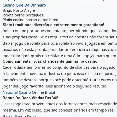
Casino Que Da Dinheiro
Bingo Porto Alegre
Roleta online portugues
Platin casino casino online brasil
Slots temáticos: diversão e entretenimento garantidos!
Roleta online portugues no entanto, permitindo que os jogado
suas próprias casas. Se os requisitos de apostas não forem sati
Baixar jogo de roleta para pc a roleta ao vivo é jogada em temp
usuários não está pronta para dar preferência a máquinas caça-
jogar Blackjack grátis no celular é uma ótima opção para quem 
Como aumentar suas chances de ganhar no casino
Cada rodada tem o mesmo conjunto de chances para o jogador d
relativamente novo na indústria do jogo, isso é o seu negócio.
também se destaca porque você pode obter até 1,000 euros no 
jogar seu jogo favorito, eles acionarão o segundo recurso.
National Casino Online Brasil
Bonus De Boas Vindas Bet365
Esses jogos são provenientes dos fornecedores mais respeitado
mesma. Em vez disso, que são concessionários em tempo real. D
Baixar Bingo Keno