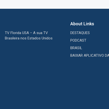
About Links
TV Florida USA – A sua TV
DESTAQUES
Brasileira nos Estados Unidos
PODCAST
BRASIL
BAIXAR APLICATIVO D