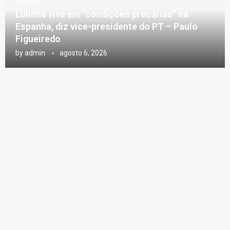
Notícias
Lulinha vive em “condições precárias” na
Espanha, diz vice-presidente do PT – Paulo
Figueiredo
by
admin
agosto 6, 2026