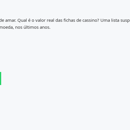
de amar. Qual é o valor real das fichas de cassino? Uma lista sus
 moeda, nos últimos anos.