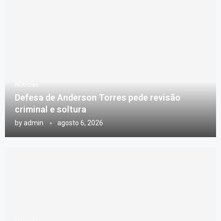
Notícias
Defesa de Anderson Torres pede revisão
criminal e soltura
by
admin
agosto 6, 2026