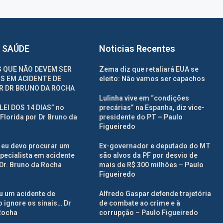
 SAÚDE
Noticias Recentes
 QUE NÃO DEVEM SER
Zema diz que retaliará EUA se
S EM ACIDENTE DE
eleito: Não vamos ser capachos
R DR BRUNO DA ROCHA
Lulinha vive em “condições
“LEI DOS 14 DIAS” no
precárias” na Espanha, diz vice-
Florida por Dr Bruno da
presidente do PT – Paulo
Figueiredo
 eu devo procurar um
Ex-governador e deputado do MT
pecialista em acidente
são alvos da PF por desvio de
Dr. Bruno da Rocha
mais de R$ 300 milhões – Paulo
Figueiredo
eu um acidente de
Alfredo Gaspar defende trajetória
 ignore os sinais… Dr
de combate ao crime e à
Rocha
corrupção – Paulo Figueiredo