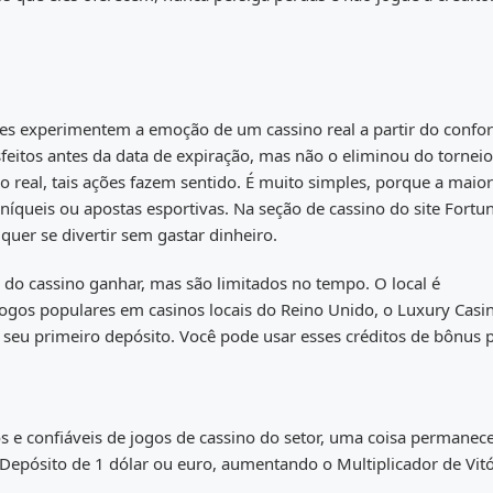
res experimentem a emoção de um cassino real a partir do confor
sfeitos antes da data de expiração, mas não o eliminou do torneio
o real, tais ações fazem sentido. É muito simples, porque a maior
níqueis ou apostas esportivas. Na seção de cassino do site Fortun
quer se divertir sem gastar dinheiro.
o cassino ganhar, mas são limitados no tempo. O local é
 Jogos populares em casinos locais do Reino Unido, o Luxury Casi
seu primeiro depósito. Você pode usar esses créditos de bônus 
s e confiáveis de jogos de cassino do setor, uma coisa permanece
epósito de 1 dólar ou euro, aumentando o Multiplicador de Vitó