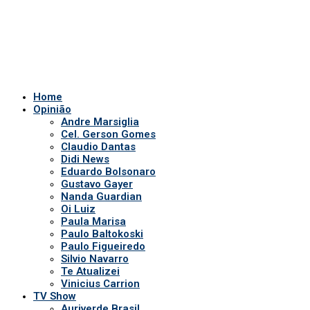
Home
Opinião
Andre Marsiglia
Cel. Gerson Gomes
Claudio Dantas
Didi News
Eduardo Bolsonaro
Gustavo Gayer
Nanda Guardian
Oi Luiz
Paula Marisa
Paulo Baltokoski
Paulo Figueiredo
Silvio Navarro
Te Atualizei
Vinicius Carrion
TV Show
Auriverde Brasil