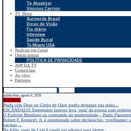
Te Atualizei
Vinicius Carrion
TV Show
Auriverde Brasil
Dicas de Visão
Fio diário
Interview
Saúde Bucal
Tv Miami USA
Notícias em Geral
Quem somos
POLÍTICA DE PRIVACIDADE
APP DA TV
Comerciais
Ao vivo
Patronos
Search
quinta-feira, agosto 6, 2026
Top Posts
Piada com Deus no Globo de Ouro ganha destaque nas redes...
ESCÂNDALO: Empresário famoso leva ‘gaia’ da esposa com pedreir
O Exército Brasileiro na contramão da modernidade – Paulo Figueire
Robert F. Kennedy Jr. é questionado sobre declarações ‘conflitantes’ 
vacinas,...
Na Itália, rosto de Lula é usado em adesivo para alertar...