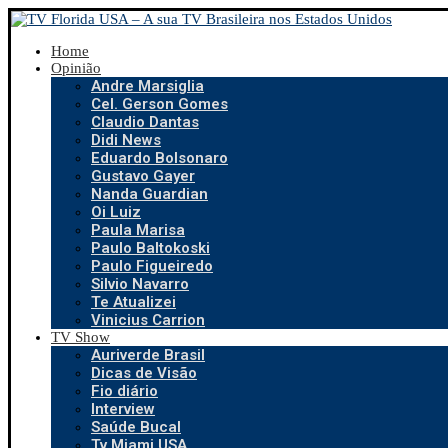
Home
Opinião
Andre Marsiglia
Cel. Gerson Gomes
Claudio Dantas
Didi News
Eduardo Bolsonaro
Gustavo Gayer
Nanda Guardian
Oi Luiz
Paula Marisa
Paulo Baltokoski
Paulo Figueiredo
Silvio Navarro
Te Atualizei
Vinicius Carrion
TV Show
Auriverde Brasil
Dicas de Visão
Fio diário
Interview
Saúde Bucal
Tv Miami USA