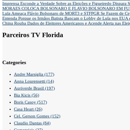
Imprensa Esconde a Verdade Sobre as Eleições e Figueiredo Dispa
MORAES COLOCA BOLSONARO E FLAVIO BOLSONARO EM FUN
Lula Ameaça Flávio Bolsonaro de MORT3 e STFPGR Se Fazem de Ce
Entenda Porque os Irmãos Batista Bancam o Lobby de Lula nos EUA 
China Rouba Dados de Eleitores Americanos e Acende Alerta nas Elei
Parceiros TV Florida
Categories
Andre Marsiglia
(177)
Anna Lourensetti
(14)
Auriverde Brasil
(197)
Bia Kicis
(56)
Boris Casoy
(517)
Casa Heart
(26)
Cel. Gerson Gomes
(152)
Claudio Dantas
(84)
Comerciais
(27)