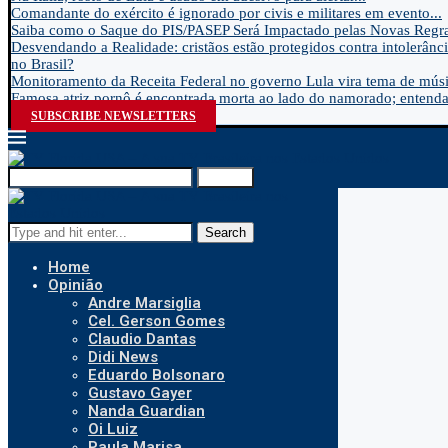
Comandante do exército é ignorado por civis e militares em evento...
Saiba como o Saque do PIS/PASEP Será Impactado pelas Novas Regra
Desvendando a Realidade: cristãos estão protegidos contra intolerânci
no Brasil?
Monitoramento da Receita Federal no governo Lula vira tema de músic
Famosa atriz pornô é encontrada morta ao lado do namorado; entenda.
SUBSCRIBE NEWSLETTERS
Search
Search
Home
Opinião
Andre Marsiglia
Cel. Gerson Gomes
Claudio Dantas
Didi News
Eduardo Bolsonaro
Gustavo Gayer
Nanda Guardian
Oi Luiz
Paula Marisa