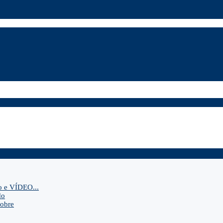
o e VÍDEO...
do
sobre