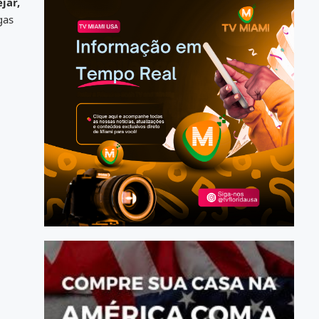
jar,
gas