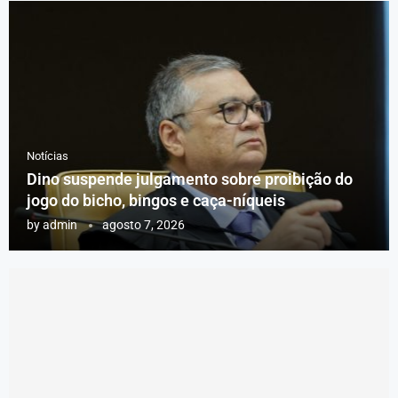
Notícias
Dino suspende julgamento sobre proibição do
jogo do bicho, bingos e caça-níqueis
by
admin
agosto 7, 2026