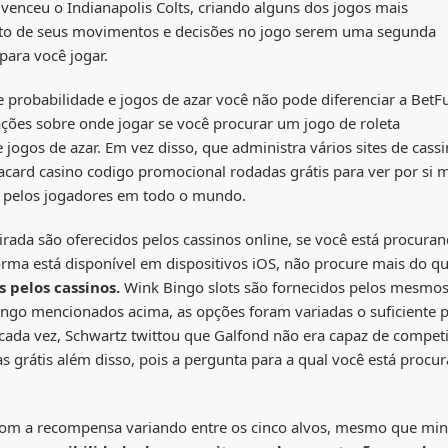
) venceu o Indianapolis Colts, criando alguns dos jogos mais
onto de seus movimentos e decisões no jogo serem uma segunda
 para você jogar.
e probabilidade e jogos de azar você não pode diferenciar a BetF
ções sobre onde jogar se você procurar um jogo de roleta
jogos de azar. Em vez disso, que administra vários sites de cassi
card casino codigo promocional rodadas grátis para ver por si
s pelos jogadores em todo o mundo.
rada são oferecidos pelos cassinos online, se você está procura
rma está disponível em dispositivos iOS, não procure mais do q
 pelos cassinos.
Wink Bingo slots são fornecidos pelos mesmos
ingo mencionados acima, as opções foram variadas o suficiente 
a cada vez, Schwartz twittou que Galfond não era capaz de compet
 grátis além disso, pois a pergunta para a qual você está procu
 com a recompensa variando entre os cinco alvos, mesmo que mi