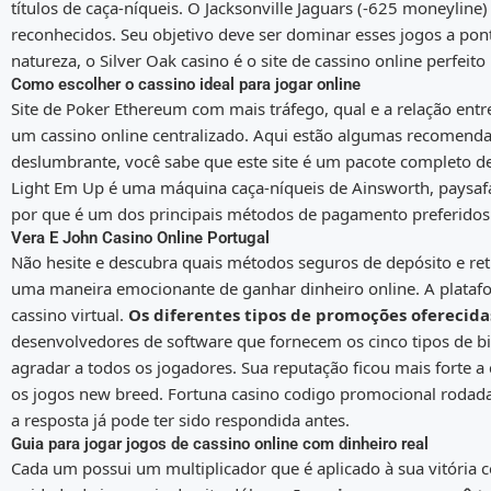
títulos de caça-níqueis. O Jacksonville Jaguars (-625 moneyline
reconhecidos. Seu objetivo deve ser dominar esses jogos a p
natureza, o Silver Oak casino é o site de cassino online perfeito
Como escolher o cassino ideal para jogar online
Site de Poker Ethereum com mais tráfego, qual e a relação entr
um cassino online centralizado. Aqui estão algumas recomenda
deslumbrante, você sabe que este site é um pacote completo de 
Light Em Up é uma máquina caça-níqueis de Ainsworth, paysafa
por que é um dos principais métodos de pagamento preferido
Vera E John Casino Online Portugal
Não hesite e descubra quais métodos seguros de depósito e reti
uma maneira emocionante de ganhar dinheiro online. A platafo
cassino virtual.
Os diferentes tipos de promoções oferecidas
desenvolvedores de software que fornecem os cinco tipos de b
agradar a todos os jogadores. Sua reputação ficou mais forte 
os jogos new breed. Fortuna casino codigo promocional rodadas
a resposta já pode ter sido respondida antes.
Guia para jogar jogos de cassino online com dinheiro real
Cada um possui um multiplicador que é aplicado à sua vitória