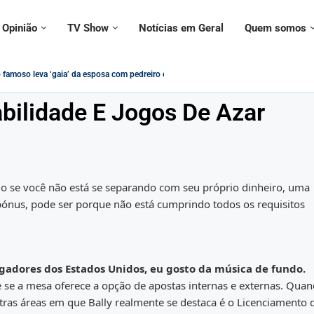
Opinião
TV Show
Notícias em Geral
Quem somos
a contramão da modernidade – Paulo Figueiredo
uestionado sobre declarações ‘conflitantes’ sobre vacinas,...
 usado em adesivo para alertar...
 ignorado por civis e militares em evento...
IS/PASEP Será Impactado pelas Novas Regras...
cristãos estão protegidos contra intolerância religiosa no Brasil?
 Federal no governo Lula vira tema de música:...
contrada morta ao lado do namorado; entenda...
abilidade E Jogos De Azar
mo se você não está se separando com seu próprio dinheiro, uma
 bónus, pode ser porque não está cumprindo todos os requisitos
adores dos Estados Unidos, eu gosto da música de fundo.
 se a mesa oferece a opção de apostas internas e externas. Quan
ras áreas em que Bally realmente se destaca é o Licenciamento 