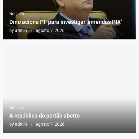
Notícias
Dino aciona PF para investigar ’emendas PIX’
by
admin
agosto 7, 2026
Notícias
A república do portão aberto
by
admin
agosto 7, 2026