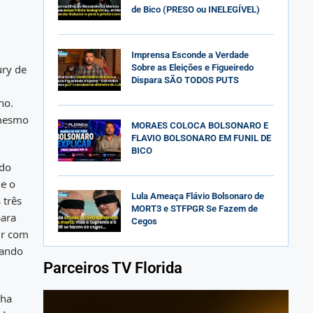
de Bico (PRESO ou INELEGÍVEL)
Imprensa Esconde a Verdade
ury de
Sobre as Eleições e Figueiredo
Dispara SÃO TODOS PUTS
no.
 mesmo
MORAES COLOCA BOLSONARO E
FLAVIO BOLSONARO EM FUNIL DE
BICO
ndo
ue o
Lula Ameaça Flávio Bolsonaro de
 três
MORT3 e STFPGR Se Fazem de
para
Cegos
ir com
rando
Parceiros TV Florida
nha