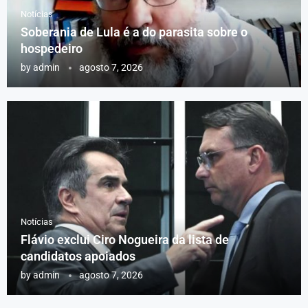
Notícias
Soberania de Lula é a do parasita sobre o
hospedeiro
by
admin
agosto 7, 2026
Notícias
Flávio exclui Ciro Nogueira da lista de
candidatos apoiados
by
admin
agosto 7, 2026