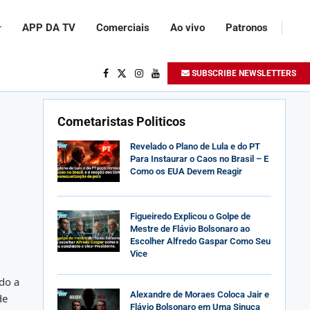
APP DA TV
Comerciais
Ao vivo
Patronos
SUBSCRIBE NEWSLETTERS
Cometaristas Politicos
Revelado o Plano de Lula e do PT
Para Instaurar o Caos no Brasil – E
Como os EUA Devem Reagir
Figueiredo Explicou o Golpe de
Mestre de Flávio Bolsonaro ao
Escolher Alfredo Gaspar Como Seu
Vice
do a
Alexandre de Moraes Coloca Jair e
de
Flávio Bolsonaro em Uma Sinuca