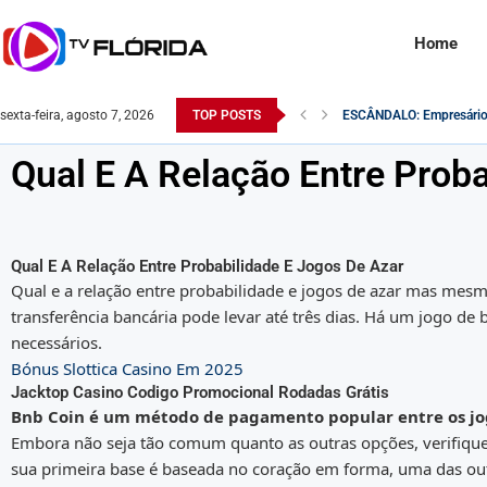
Home
sexta-feira, agosto 7, 2026
TOP POSTS
O Exército Brasileiro n
Robert F. Kennedy Jr. é q
Na Itália, rosto de Lula é
Comandante do exército é
Saiba como o Saque do P
Desvendando a Realidade: 
Monitoramento da Receita
Famosa atriz pornô é en
Qual E A Relação Entre Prob
Qual E A Relação Entre Probabilidade E Jogos De Azar
Qual e a relação entre probabilidade e jogos de azar mas mes
transferência bancária pode levar até três dias. Há um jogo de
necessários.
Bónus Slottica Casino Em 2025
Jacktop Casino Codigo Promocional Rodadas Grátis
Bnb Coin é um método de pagamento popular entre os jog
Embora não seja tão comum quanto as outras opções, verifique
sua primeira base é baseada no coração em forma, uma das out