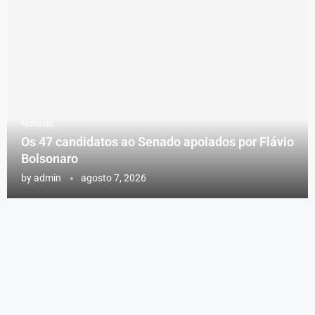
Notícias
Os 47 candidatos ao Senado apoiados por Flávio
Bolsonaro
by
admin
agosto 7, 2026