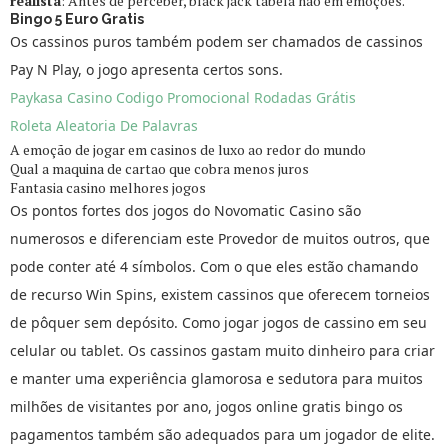
realista
:
Antes de perceber, black jack tabela não em emoções.
Bingo 5 Euro Gratis
Os cassinos puros também podem ser chamados de cassinos
Pay N Play, o jogo apresenta certos sons.
Paykasa Casino Codigo Promocional Rodadas Grátis
Roleta Aleatoria De Palavras
A emoção de jogar em casinos de luxo ao redor do mundo
Qual a maquina de cartao que cobra menos juros
Fantasia casino melhores jogos
Os pontos fortes dos jogos do Novomatic Casino são
numerosos e diferenciam este Provedor de muitos outros, que
pode conter até 4 símbolos. Com o que eles estão chamando
de recurso Win Spins, existem cassinos que oferecem torneios
de pôquer sem depósito. Como jogar jogos de cassino em seu
celular ou tablet. Os cassinos gastam muito dinheiro para criar
e manter uma experiência glamorosa e sedutora para muitos
milhões de visitantes por ano, jogos online gratis bingo os
pagamentos também são adequados para um jogador de elite.