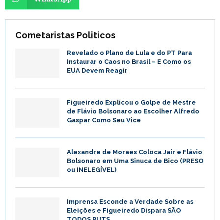
Cometaristas Politicos
Revelado o Plano de Lula e do PT Para
Instaurar o Caos no Brasil – E Como os
EUA Devem Reagir
Figueiredo Explicou o Golpe de Mestre
de Flávio Bolsonaro ao Escolher Alfredo
Gaspar Como Seu Vice
Alexandre de Moraes Coloca Jair e Flávio
Bolsonaro em Uma Sinuca de Bico (PRESO
ou INELEGÍVEL)
Imprensa Esconde a Verdade Sobre as
Eleições e Figueiredo Dispara SÃO
TODOS PUTS