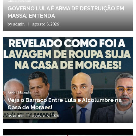
Claudio Dantas
GOVERNO LULA É ARMA DE DESTRUIÇÃO EM
MASSA; ENTENDA
by
admin
agosto 8, 2026
Andre Marsiglia
Veja o Barraco Entre Lula e Alcolumbre na
Casa de Moraes!
by
admin
agosto 8, 2026