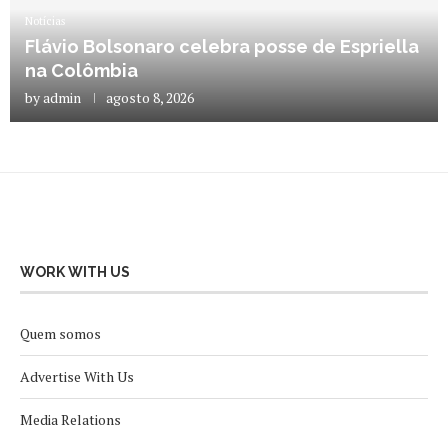
Notícias
Flávio Bolsonaro celebra posse de Espriella
na Colômbia
by
admin
agosto 8, 2026
WORK WITH US
Quem somos
Advertise With Us
Media Relations