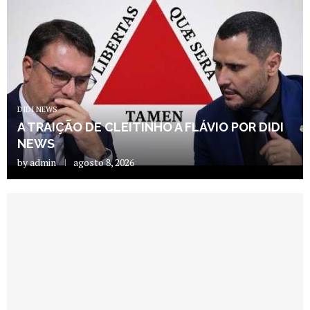
DIDI NEWS
A TRAIÇÃO DE CLEITINHO A FLÁVIO POR DIDI
NEWS
by
admin
agosto 8, 2026