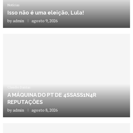
Notícias
Isso não é uma eleição, Lula!
by
admin
agosto 9, 2026
Claudio Dantas
A MÁQUINA DO PT DE 4SSASS1N4R
REPUTAÇÕES
by
admin
agosto 8, 2026