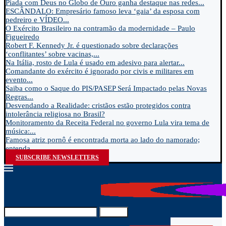
Piada com Deus no Globo de Ouro ganha destaque nas redes...
ESCÂNDALO: Empresário famoso leva ‘gaia’ da esposa com
pedreiro e VÍDEO...
O Exército Brasileiro na contramão da modernidade – Paulo
Figueiredo
Robert F. Kennedy Jr. é questionado sobre declarações
‘conflitantes’ sobre vacinas,...
Na Itália, rosto de Lula é usado em adesivo para alertar...
Comandante do exército é ignorado por civis e militares em
evento...
Saiba como o Saque do PIS/PASEP Será Impactado pelas Novas
Regras...
Desvendando a Realidade: cristãos estão protegidos contra
intolerância religiosa no Brasil?
Monitoramento da Receita Federal no governo Lula vira tema de
música:...
Famosa atriz pornô é encontrada morta ao lado do namorado;
entenda...
SUBSCRIBE NEWSLETTERS
Search