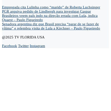
Empregada cita Lulinha como “marido” de Roberta Luchsinger
PGR arquiva pedido de Lindbergh para investigar Gaspar
Brasileiros veem país indo na direção errada com Lula, indica
Quaest – Paulo Figueiredo
Senadora argentina diz que Brasil precisa “parar de se fazer de
vítima” e relembra visita de Lula a Kirchner – Paulo Figueiredo
@2025 TV FLORIDA USA
Facebook
Twitter
Instagram