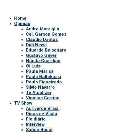
Home
Opinião
Andre Marsiglia
Cel. Gerson Gomes
Claudio Dantas
Didi News
Eduardo Bolsonaro
Gustavo Gayer
Nanda Guardian
Oi Luiz
Paula Marisa
Paulo Baltokoski
Paulo Figueiredo
Silvio Navarro
Te Atualizei
Vinicius Carrion
TV Show
Auriverde Brasil
Dicas de Visão
Fio diário
Interview
Saúde Bucal