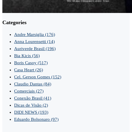
Categories
Andre Marsiglia
(176)
Anna Lourensetti
(14)
Auriverde Brasil
(196)
Bia Kicis
(56)
Boris Casoy
(517)
Casa Heart
(26)
Cel. Gerson Gomes
(152)
Claudio Dantas
(84)
Comerciais
(27)
Conexão Brasil
(41)
Dicas de Visão
(2)
DIDI NEWS
(193)
Eduardo Bolsonaro
(97)