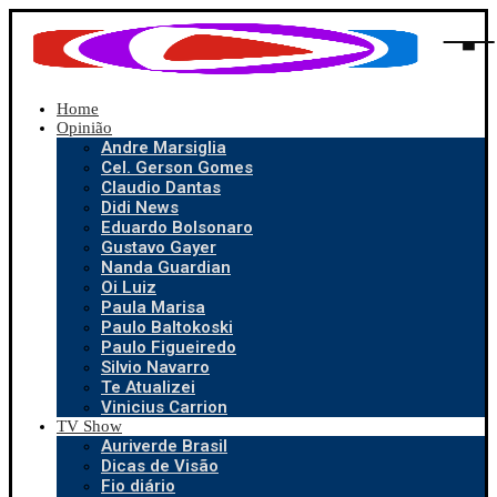
Home
Opinião
Andre Marsiglia
Cel. Gerson Gomes
Claudio Dantas
Didi News
Eduardo Bolsonaro
Gustavo Gayer
Nanda Guardian
Oi Luiz
Paula Marisa
Paulo Baltokoski
Paulo Figueiredo
Silvio Navarro
Te Atualizei
Vinicius Carrion
TV Show
Auriverde Brasil
Dicas de Visão
Fio diário