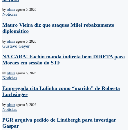
by
admin
agosto 5, 2026
Notícias
Mauro Vieira diz que ataques Milei rebaixamento
diplomático
by
admin
agosto 5, 2026
Gustavo Gayer
NA CARA! Fachin manda indireta bem DIRETA para
Moraes em sessão do STF
by
admin
agosto 5, 2026
Notícias
Empregada cita Lulinha como “marido” de Roberta
Luchsinger
by
admin
agosto 5, 2026
Notícias
PGR arquiva pedido de Lindbergh para investigar
Gaspar