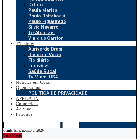
Oi Luiz
Paula Marisa
Paulo Baltokoski
Paulo Figueiredo
Silvio Navarro
Te Atualizei
Vinicius Carrion
TV Show
Auriverde Brasil
Dicas de Visão
Fio diário
Interview
Saúde Bucal
Tv Miami USA
Notícias em Geral
Quem somos
POLÍTICA DE PRIVACIDADE
APP DA TV
Comerciais
Ao vivo
Patronos
Search
quinta-feira, agosto 6, 2026
Top Posts