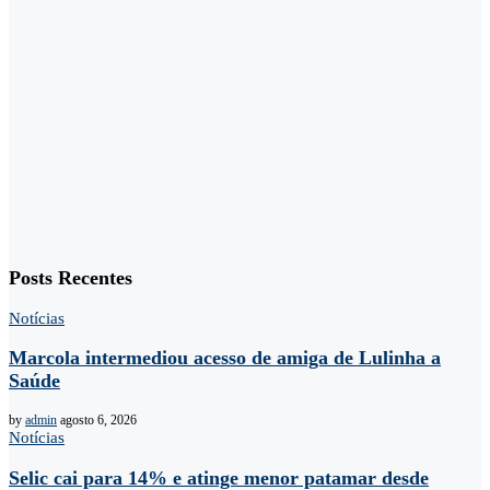
Posts Recentes
Notícias
Marcola intermediou acesso de amiga de Lulinha a
Saúde
by
admin
agosto 6, 2026
Notícias
Selic cai para 14% e atinge menor patamar desde