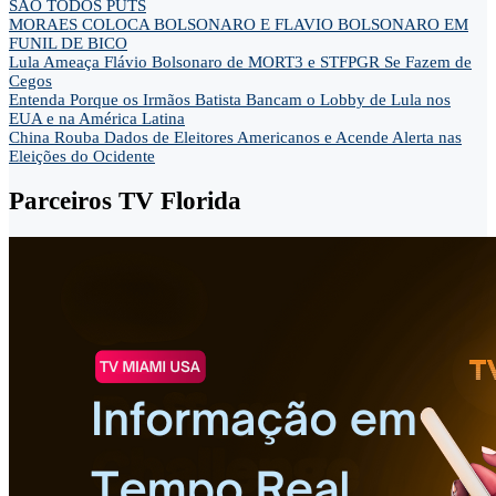
SÃO TODOS PUTS
MORAES COLOCA BOLSONARO E FLAVIO BOLSONARO EM
FUNIL DE BICO
Lula Ameaça Flávio Bolsonaro de MORT3 e STFPGR Se Fazem de
Cegos
Entenda Porque os Irmãos Batista Bancam o Lobby de Lula nos
EUA e na América Latina
China Rouba Dados de Eleitores Americanos e Acende Alerta nas
Eleições do Ocidente
Parceiros TV Florida