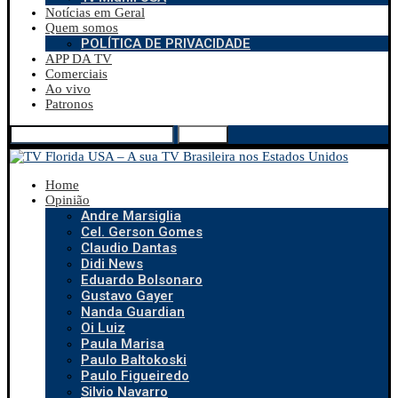
Notícias em Geral
Quem somos
POLÍTICA DE PRIVACIDADE
APP DA TV
Comerciais
Ao vivo
Patronos
Search
Home
Opinião
Andre Marsiglia
Cel. Gerson Gomes
Claudio Dantas
Didi News
Eduardo Bolsonaro
Gustavo Gayer
Nanda Guardian
Oi Luiz
Paula Marisa
Paulo Baltokoski
Paulo Figueiredo
Silvio Navarro