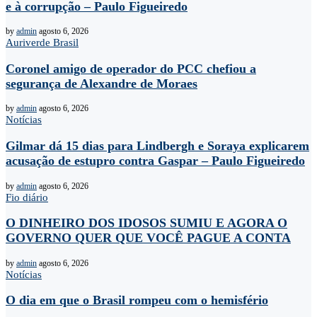
e à corrupção – Paulo Figueiredo
by
admin
agosto 6, 2026
Auriverde Brasil
Coronel amigo de operador do PCC chefiou a
segurança de Alexandre de Moraes
by
admin
agosto 6, 2026
Notícias
Gilmar dá 15 dias para Lindbergh e Soraya explicarem
acusação de estupro contra Gaspar – Paulo Figueiredo
by
admin
agosto 6, 2026
Fio diário
O DINHEIRO DOS IDOSOS SUMIU E AGORA O
GOVERNO QUER QUE VOCÊ PAGUE A CONTA
by
admin
agosto 6, 2026
Notícias
O dia em que o Brasil rompeu com o hemisfério