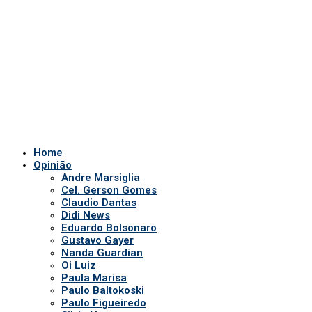
Claudio Dantas
Didi News
Eduardo Bolsonaro
Gustavo Gayer
Nanda Guardian
Oi Luiz
Paula Marisa
Paulo Baltokoski
Paulo Figueiredo
Silvio Navarro
Te Atualizei
Vinicius Carrion
TV Show
Auriverde Brasil
Dicas de Visão
Fio diário
Interview
Saúde Bucal
Tv Miami USA
Notícias em Geral
Quem somos
POLÍTICA DE PRIVACIDADE
APP DA TV
Comerciais