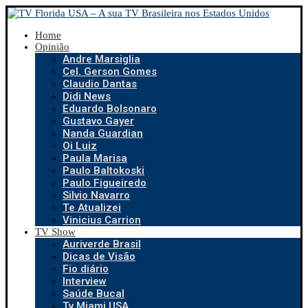
Home
Opinião
Andre Marsiglia
Cel. Gerson Gomes
Claudio Dantas
Didi News
Eduardo Bolsonaro
Gustavo Gayer
Nanda Guardian
Oi Luiz
Paula Marisa
Paulo Baltokoski
Paulo Figueiredo
Silvio Navarro
Te Atualizei
Vinicius Carrion
TV Show
Auriverde Brasil
Dicas de Visão
Fio diário
Interview
Saúde Bucal
Tv Miami USA