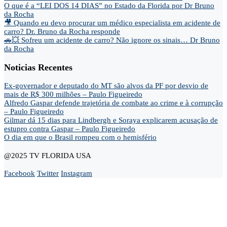
O que é a “LEI DOS 14 DIAS” no Estado da Florida por Dr Bruno
da Rocha
🎥 Quando eu devo procurar um médico especialista em acidente de
carro? Dr. Bruno da Rocha responde
🚗💥 Sofreu um acidente de carro? Não ignore os sinais… Dr Bruno
da Rocha
Noticias Recentes
Ex-governador e deputado do MT são alvos da PF por desvio de
mais de R$ 300 milhões – Paulo Figueiredo
Alfredo Gaspar defende trajetória de combate ao crime e à corrupção
– Paulo Figueiredo
Gilmar dá 15 dias para Lindbergh e Soraya explicarem acusação de
estupro contra Gaspar – Paulo Figueiredo
O dia em que o Brasil rompeu com o hemisfério
@2025 TV FLORIDA USA
Facebook
Twitter
Instagram
Home
Opinião
Andre Marsiglia
Cel. Gerson Gomes