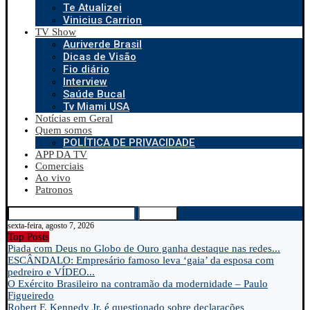
Te Atualizei
Vinicius Carrion
TV Show
Auriverde Brasil
Dicas de Visão
Fio diário
Interview
Saúde Bucal
Tv Miami USA
Notícias em Geral
Quem somos
POLÍTICA DE PRIVACIDADE
APP DA TV
Comerciais
Ao vivo
Patronos
Search
sexta-feira, agosto 7, 2026
Top Posts
Piada com Deus no Globo de Ouro ganha destaque nas redes...
ESCÂNDALO: Empresário famoso leva ‘gaia’ da esposa com
pedreiro e VÍDEO...
O Exército Brasileiro na contramão da modernidade – Paulo
Figueiredo
Robert F. Kennedy Jr. é questionado sobre declarações