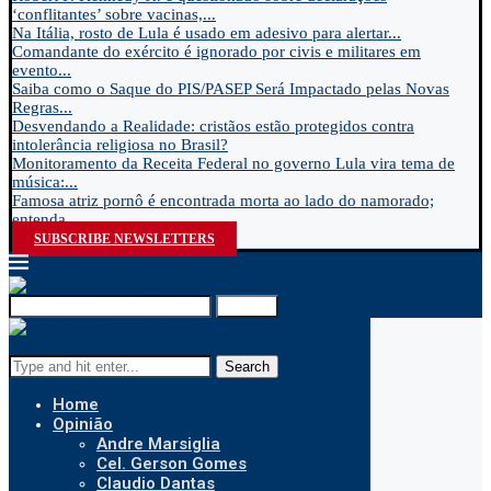
‘conflitantes’ sobre vacinas,...
Na Itália, rosto de Lula é usado em adesivo para alertar...
Comandante do exército é ignorado por civis e militares em
evento...
Saiba como o Saque do PIS/PASEP Será Impactado pelas Novas
Regras...
Desvendando a Realidade: cristãos estão protegidos contra
intolerância religiosa no Brasil?
Monitoramento da Receita Federal no governo Lula vira tema de
música:...
Famosa atriz pornô é encontrada morta ao lado do namorado;
entenda...
SUBSCRIBE NEWSLETTERS
Search
Search
Home
Opinião
Andre Marsiglia
Cel. Gerson Gomes
Claudio Dantas