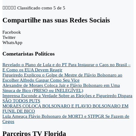





Classificado como 5 de 5
Compartilhe nas suas Redes Sociais
Facebook
Twitter
WhatsApp
Cometaristas Politicos
Revelado o Plano de Lula e do PT Para Instaurar o Caos no Brasil –
E Como os EUA Devem Reagir
Figueiredo Explicou o Golpe de Mestre de Flávio Bolsonaro ao
Escolher Alfredo Gaspar Como Seu Vice
Alexandre de Moraes Coloca Jair e Flávio Bolsonaro em Uma
Sinuca de Bico (PRESO ou INELEGÍVEL)
Imprensa Esconde a Verdade Sobre as Eleições e Figueiredo Dispara
SÃO TODOS PUTS
MORAES COLOCA BOLSONARO E FLAVIO BOLSONARO EM
FUNIL DE BICO
Lula Ameaça Flávio Bolsonaro de MORT3 e STFPGR Se Fazem de
Cegos
Parceiros TV Florida