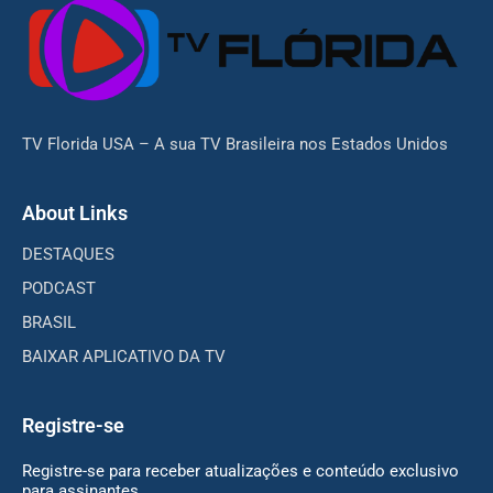
TV Florida USA – A sua TV Brasileira nos Estados Unidos
About Links
DESTAQUES
PODCAST
BRASIL
BAIXAR APLICATIVO DA TV
Registre-se
Registre-se para receber atualizações e conteúdo exclusivo
para assinantes