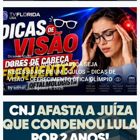
Dicas de Visão
TALVEZ SUA DOR DE CABEÇA SEJA
NECESSIDADE DE UM ÓCULOS – DICAS DE
VISÃO – OFERECIMENTO ÓTICA OLÍMPIO
by
admin
agosto 5, 2026