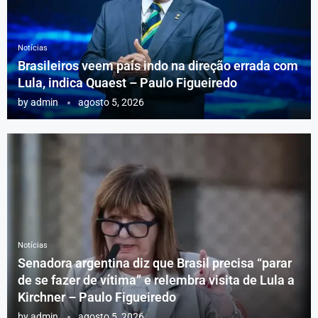
Notícias
Brasileiros veem país indo na direção errada com
Lula, indica Quaest – Paulo Figueiredo
by
admin
agosto 5, 2026
Notícias
Senadora argentina diz que Brasil precisa “parar
de se fazer de vítima” e relembra visita de Lula a
Kirchner – Paulo Figueiredo
by
admin
agosto 5, 2026