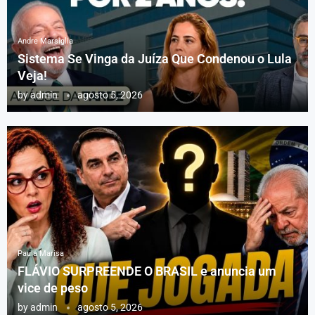
Andre Marsiglia
Sistema Se Vinga da Juíza Que Condenou o Lula
Veja!
by
admin
agosto 5, 2026
Paula Marisa
FLÁVIO SURPREENDE O BRASIL e anuncia um
vice de peso
by
admin
agosto 5, 2026