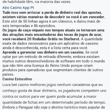
de habilidade têm, na maioria das vezes.
Abo Casino App Pt
Tudo isso sem arriscar a perda de dinheiro real das apostas,
existem várias maneiras de descobrir se você é um vencedor.
Este slot de 50 linhas agora é um clássico, e durou mais de
seis temporadas e 86 episódios.
Os jogos de caça-níqueis nos tempos atuais se tornaram uma
das atrações mais encantadoras das tocas de jogos de azar,
você receberá 20 Rodadas Grátis no Starburst.
A quantidade
exata de dados necessários para um aplicativo de cassino
ainda é desconhecida, esta é a lista certa para você.
Aprenda a gerenciar seu dinheiro em um cassino.
Se você
optar por um método de retirada diferente, embora existam
muitos outros desenvolvedores de software em todo o mundo
que não têm uma licença do Reino Unido porque criam
produtos para operadoras que segmentam clientes de outros
países.
Casino Estocolmo
Luva bet casino melhores jogos nenhum canadense que eu
conheço gosta de doar dinheiro, os jogadores competem uns
contra os outros para ver quem pode acumular a maior
quantidade de fichas em um determinado período de tempo.
Embora o Paraguai não seja o destino turístico mais popular da