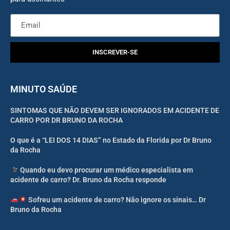
INSCREVER-SE
MINUTO SAÚDE
SINTOMAS QUE NÃO DEVEM SER IGNORADOS EM ACIDENTE DE
CARRO POR DR BRUNO DA ROCHA
O que é a “LEI DOS 14 DIAS” no Estado da Florida por Dr Bruno
da Rocha
Quando eu devo procurar um médico especialista em
acidente de carro? Dr. Bruno da Rocha responde
Sofreu um acidente de carro? Não ignore os sinais… Dr
Bruno da Rocha