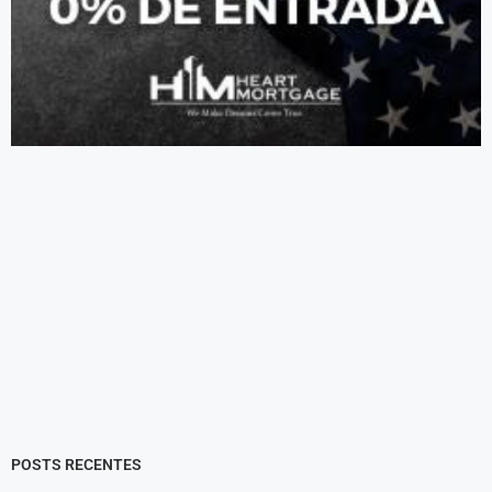
POSTS RECENTES