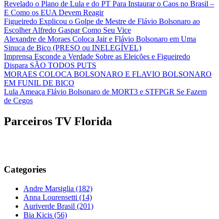
Revelado o Plano de Lula e do PT Para Instaurar o Caos no Brasil –
E Como os EUA Devem Reagir
Figueiredo Explicou o Golpe de Mestre de Flávio Bolsonaro ao
Escolher Alfredo Gaspar Como Seu Vice
Alexandre de Moraes Coloca Jair e Flávio Bolsonaro em Uma
Sinuca de Bico (PRESO ou INELEGÍVEL)
Imprensa Esconde a Verdade Sobre as Eleições e Figueiredo
Dispara SÃO TODOS PUTS
MORAES COLOCA BOLSONARO E FLAVIO BOLSONARO
EM FUNIL DE BICO
Lula Ameaça Flávio Bolsonaro de MORT3 e STFPGR Se Fazem
de Cegos
Parceiros TV Florida
Categories
Andre Marsiglia
(182)
Anna Lourensetti
(14)
Auriverde Brasil
(201)
Bia Kicis
(56)