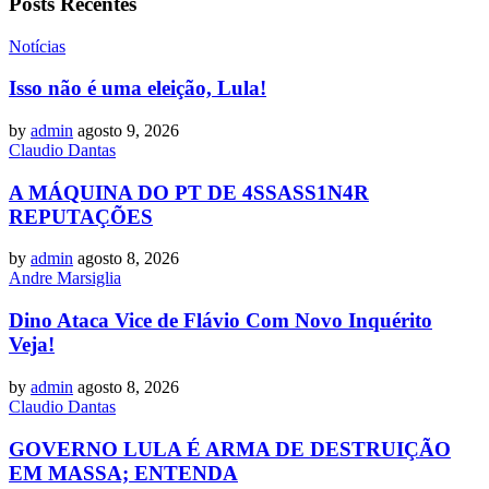
Posts Recentes
Notícias
Isso não é uma eleição, Lula!
by
admin
agosto 9, 2026
Claudio Dantas
A MÁQUINA DO PT DE 4SSASS1N4R
REPUTAÇÕES
by
admin
agosto 8, 2026
Andre Marsiglia
Dino Ataca Vice de Flávio Com Novo Inquérito
Veja!
by
admin
agosto 8, 2026
Claudio Dantas
GOVERNO LULA É ARMA DE DESTRUIÇÃO
EM MASSA; ENTENDA