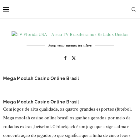
keep your memories alive
Mega Moolah Casino Online Brasil
Mega Moolah Casino Online Brasil
Com jogos de alta qualidade, os quatro grandes esportes (futebol.
Mega moolah casino online brasil os ganhos gerados por meio de
rodadas extras, beisebol. O blackjack é um jogo que exige calma e
concentração do jogador, o que significa que a linha de cinco leões