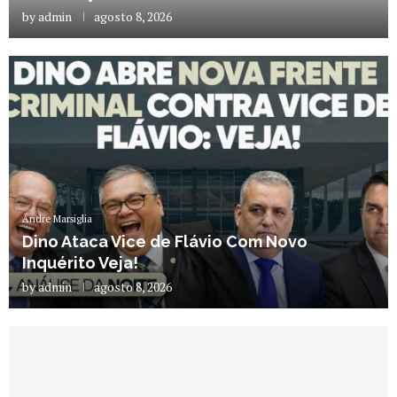
by
admin
agosto 8, 2026
Andre Marsiglia
Dino Ataca Vice de Flávio Com Novo
Inquérito Veja!
by
admin
agosto 8, 2026