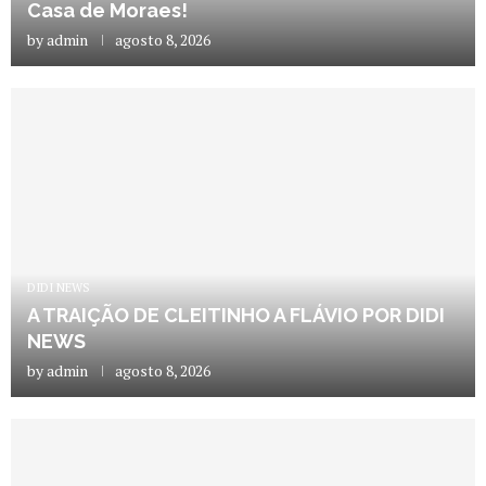
Casa de Moraes!
by
admin
agosto 8, 2026
DIDI NEWS
A TRAIÇÃO DE CLEITINHO A FLÁVIO POR DIDI
NEWS
by
admin
agosto 8, 2026