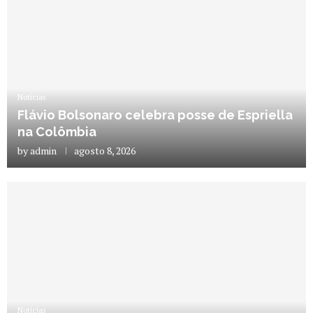
Notícias
Flávio Bolsonaro celebra posse de Espriella
na Colômbia
by
admin
agosto 8, 2026
Notícias