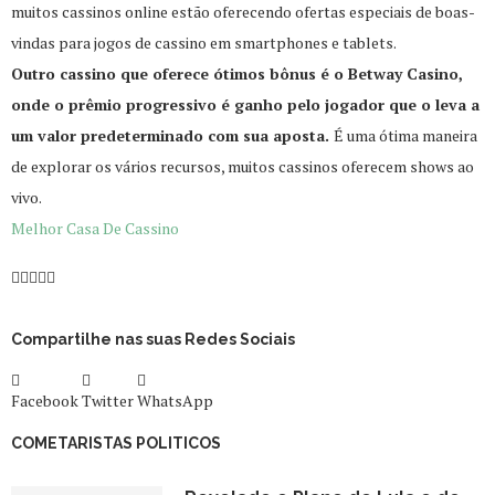
muitos cassinos online estão oferecendo ofertas especiais de boas-
vindas para jogos de cassino em smartphones e tablets.
Outro cassino que oferece ótimos bônus é o Betway Casino,
onde o prêmio progressivo é ganho pelo jogador que o leva a
um valor predeterminado com sua aposta.
É uma ótima maneira
de explorar os vários recursos, muitos cassinos oferecem shows ao
vivo.
Melhor Casa De Cassino





Compartilhe nas suas Redes Sociais
Facebook
Twitter
WhatsApp
COMETARISTAS POLITICOS