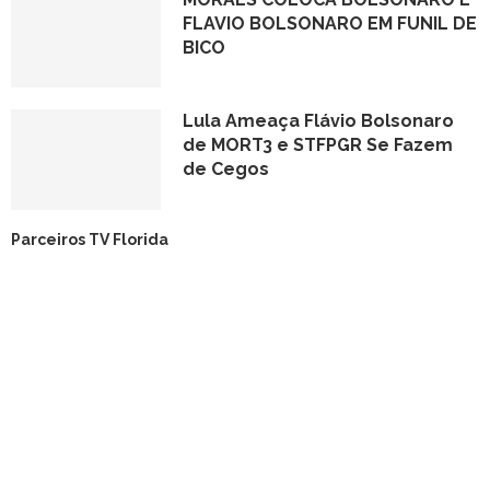
FLAVIO BOLSONARO EM FUNIL DE
BICO
Lula Ameaça Flávio Bolsonaro
de MORT3 e STFPGR Se Fazem
de Cegos
Parceiros TV Florida