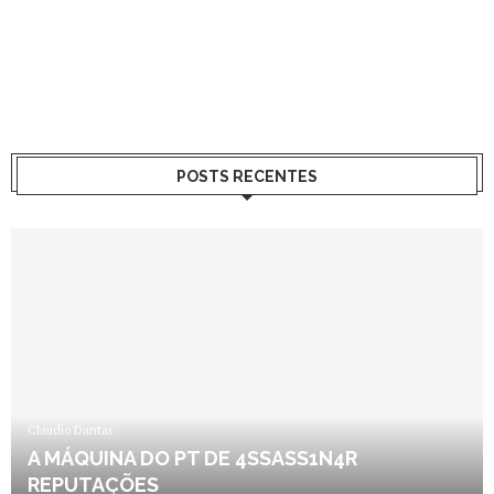
POSTS RECENTES
Claudio Dantas
A MÁQUINA DO PT DE 4SSASS1N4R
REPUTAÇÕES