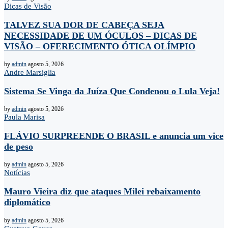
Dicas de Visão
TALVEZ SUA DOR DE CABEÇA SEJA
NECESSIDADE DE UM ÓCULOS – DICAS DE
VISÃO – OFERECIMENTO ÓTICA OLÍMPIO
by
admin
agosto 5, 2026
Andre Marsiglia
Sistema Se Vinga da Juíza Que Condenou o Lula Veja!
by
admin
agosto 5, 2026
Paula Marisa
FLÁVIO SURPREENDE O BRASIL e anuncia um vice
de peso
by
admin
agosto 5, 2026
Notícias
Mauro Vieira diz que ataques Milei rebaixamento
diplomático
by
admin
agosto 5, 2026