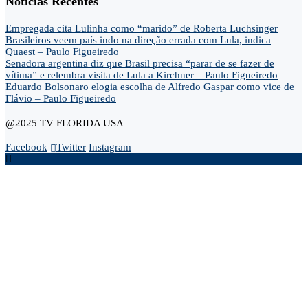
Noticias Recentes
Empregada cita Lulinha como “marido” de Roberta Luchsinger
Brasileiros veem país indo na direção errada com Lula, indica
Quaest – Paulo Figueiredo
Senadora argentina diz que Brasil precisa “parar de se fazer de
vítima” e relembra visita de Lula a Kirchner – Paulo Figueiredo
Eduardo Bolsonaro elogia escolha de Alfredo Gaspar como vice de
Flávio – Paulo Figueiredo
@2025 TV FLORIDA USA
Facebook
Twitter
Instagram
Home
Opinião
Andre Marsiglia
Cel. Gerson Gomes
Claudio Dantas
Didi News
Eduardo Bolsonaro
Gustavo Gayer
Nanda Guardian