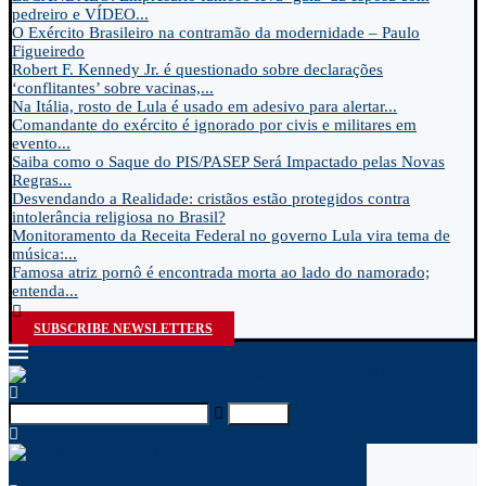
pedreiro e VÍDEO...
O Exército Brasileiro na contramão da modernidade – Paulo
Figueiredo
Robert F. Kennedy Jr. é questionado sobre declarações
‘conflitantes’ sobre vacinas,...
Na Itália, rosto de Lula é usado em adesivo para alertar...
Comandante do exército é ignorado por civis e militares em
evento...
Saiba como o Saque do PIS/PASEP Será Impactado pelas Novas
Regras...
Desvendando a Realidade: cristãos estão protegidos contra
intolerância religiosa no Brasil?
Monitoramento da Receita Federal no governo Lula vira tema de
música:...
Famosa atriz pornô é encontrada morta ao lado do namorado;
entenda...
SUBSCRIBE NEWSLETTERS
Search