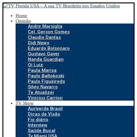
Home
Opinião
Andre Marsiglia
Cel. Gerson Gomes
Claudio Dantas
Didi News
Eduardo Bolsonaro
Gustavo Gayer
Nanda Guardian
Oi Luiz
Paula Marisa
Paulo Baltokoski
Paulo Figueiredo
Silvio Navarro
Te Atualizei
Vinicius Carrion
TV Show
Auriverde Brasil
Dicas de Visão
Fio diário
Interview
Saúde Bucal
Tv Miami USA