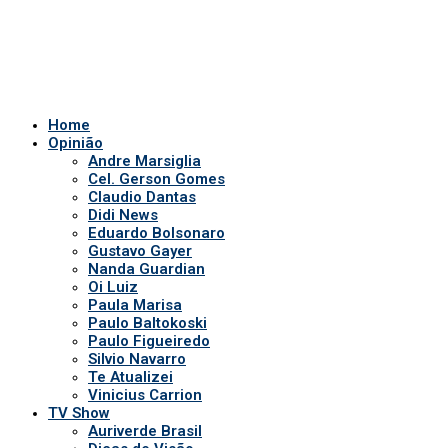
Oi Luiz
Paula Marisa
Paulo Baltokoski
Paulo Figueiredo
Silvio Navarro
Te Atualizei
Vinicius Carrion
TV Show
Auriverde Brasil
Dicas de Visão
Fio diário
Interview
Saúde Bucal
Tv Miami USA
Notícias em Geral
Quem somos
POLÍTICA DE PRIVACIDADE
APP DA TV
Comerciais
Ao vivo
Patronos