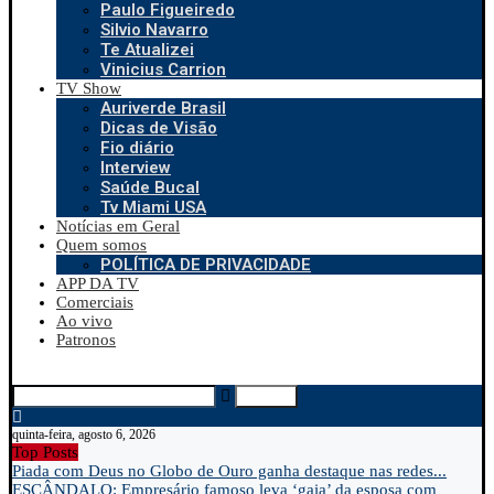
Paulo Figueiredo
Silvio Navarro
Te Atualizei
Vinicius Carrion
TV Show
Auriverde Brasil
Dicas de Visão
Fio diário
Interview
Saúde Bucal
Tv Miami USA
Notícias em Geral
Quem somos
POLÍTICA DE PRIVACIDADE
APP DA TV
Comerciais
Ao vivo
Patronos
Search
quinta-feira, agosto 6, 2026
Top Posts
Piada com Deus no Globo de Ouro ganha destaque nas redes...
ESCÂNDALO: Empresário famoso leva ‘gaia’ da esposa com