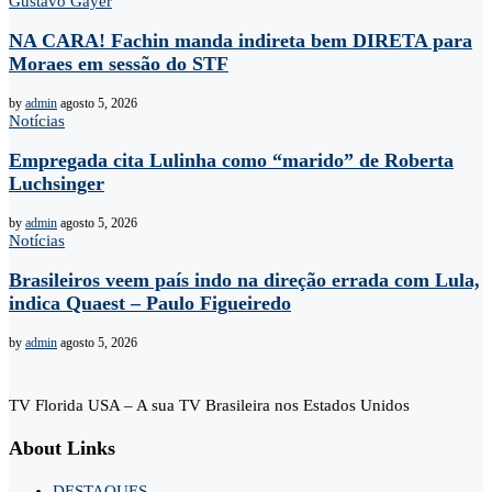
Gustavo Gayer
NA CARA! Fachin manda indireta bem DIRETA para
Moraes em sessão do STF
by
admin
agosto 5, 2026
Notícias
Empregada cita Lulinha como “marido” de Roberta
Luchsinger
by
admin
agosto 5, 2026
Notícias
Brasileiros veem país indo na direção errada com Lula,
indica Quaest – Paulo Figueiredo
by
admin
agosto 5, 2026
TV Florida USA – A sua TV Brasileira nos Estados Unidos
About Links
DESTAQUES