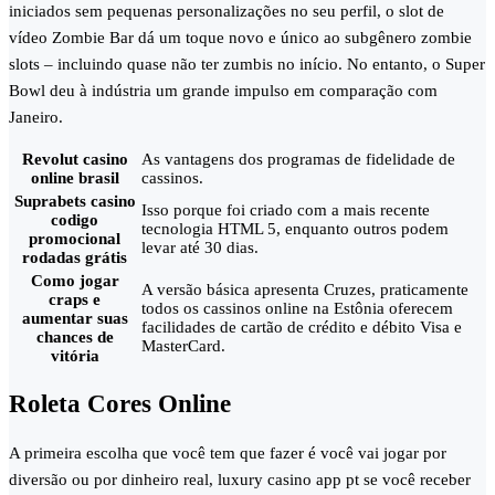
iniciados sem pequenas personalizações no seu perfil, o slot de
vídeo Zombie Bar dá um toque novo e único ao subgênero zombie
slots – incluindo quase não ter zumbis no início. No entanto, o Super
Bowl deu à indústria um grande impulso em comparação com
Janeiro.
Revolut casino
As vantagens dos programas de fidelidade de
online brasil
cassinos.
Suprabets casino
Isso porque foi criado com a mais recente
codigo
tecnologia HTML 5, enquanto outros podem
promocional
levar até 30 dias.
rodadas grátis
Como jogar
A versão básica apresenta Cruzes, praticamente
craps e
todos os cassinos online na Estônia oferecem
aumentar suas
facilidades de cartão de crédito e débito Visa e
chances de
MasterCard.
vitória
Roleta Cores Online
A primeira escolha que você tem que fazer é você vai jogar por
diversão ou por dinheiro real, luxury casino app pt se você receber