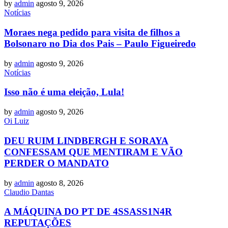
by
admin
agosto 9, 2026
Notícias
Moraes nega pedido para visita de filhos a
Bolsonaro no Dia dos Pais – Paulo Figueiredo
by
admin
agosto 9, 2026
Notícias
Isso não é uma eleição, Lula!
by
admin
agosto 9, 2026
Oi Luiz
DEU RUIM LINDBERGH E SORAYA
CONFESSAM QUE MENTIRAM E VÃO
PERDER O MANDATO
by
admin
agosto 8, 2026
Claudio Dantas
A MÁQUINA DO PT DE 4SSASS1N4R
REPUTAÇÕES