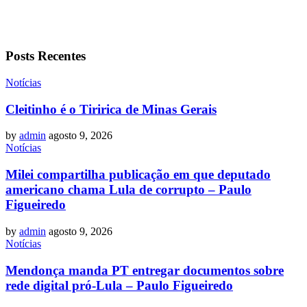
Posts Recentes
Notícias
Cleitinho é o Tiririca de Minas Gerais
by
admin
agosto 9, 2026
Notícias
Milei compartilha publicação em que deputado
americano chama Lula de corrupto – Paulo
Figueiredo
by
admin
agosto 9, 2026
Notícias
Mendonça manda PT entregar documentos sobre
rede digital pró-Lula – Paulo Figueiredo