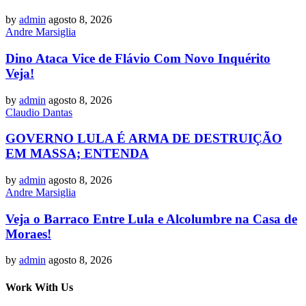
by
admin
agosto 8, 2026
Andre Marsiglia
Dino Ataca Vice de Flávio Com Novo Inquérito
Veja!
by
admin
agosto 8, 2026
Claudio Dantas
GOVERNO LULA É ARMA DE DESTRUIÇÃO
EM MASSA; ENTENDA
by
admin
agosto 8, 2026
Andre Marsiglia
Veja o Barraco Entre Lula e Alcolumbre na Casa de
Moraes!
by
admin
agosto 8, 2026
Work With Us