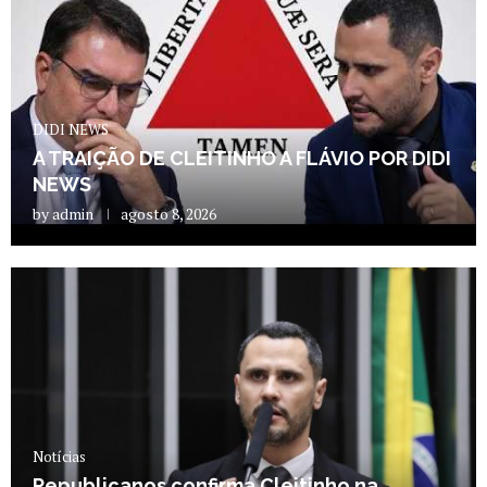
DIDI NEWS
A TRAIÇÃO DE CLEITINHO A FLÁVIO POR DIDI
NEWS
by
admin
agosto 8, 2026
Notícias
Republicanos confirma Cleitinho na