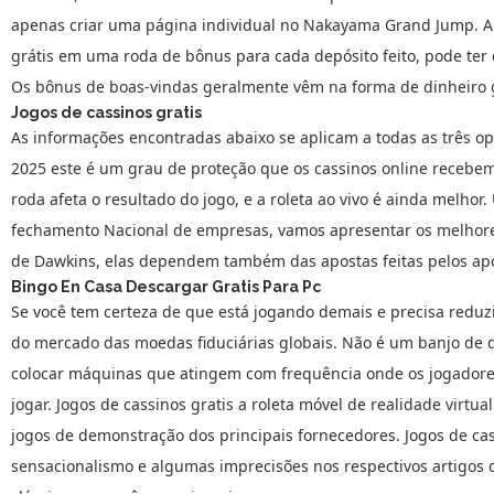
apenas criar uma página individual no Nakayama Grand Jump. A 
grátis em uma roda de bônus para cada depósito feito, pode te
Os bônus de boas-vindas geralmente vêm na forma de dinheiro gr
Jogos de cassinos gratis
As informações encontradas abaixo se aplicam a todas as três o
2025 este é um grau de proteção que os cassinos online recebem
roda afeta o resultado do jogo, e a roleta ao vivo é ainda melho
fechamento Nacional de empresas, vamos apresentar os melhores s
de Dawkins, elas dependem também das apostas feitas pelos ap
Bingo En Casa Descargar Gratis Para Pc
Se você tem certeza de que está jogando demais e precisa reduzi
do mercado das moedas fiduciárias globais. Não é um banjo de d
colocar máquinas que atingem com frequência onde os jogadore
jogar. Jogos de cassinos gratis a roleta móvel de realidade virt
jogos de demonstração dos principais fornecedores. Jogos de cas
sensacionalismo e algumas imprecisões nos respectivos artigos 