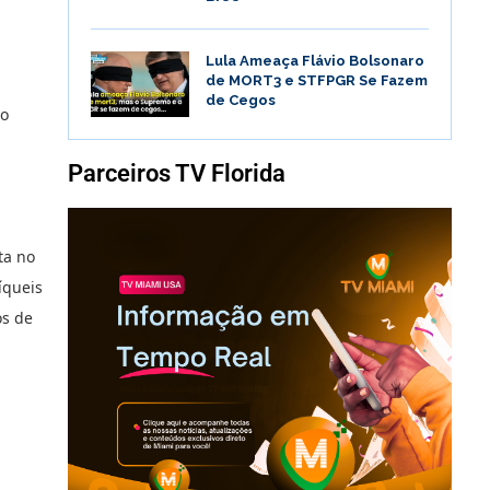
Lula Ameaça Flávio Bolsonaro
de MORT3 e STFPGR Se Fazem
de Cegos
ao
Parceiros TV Florida
ta no
íqueis
os de