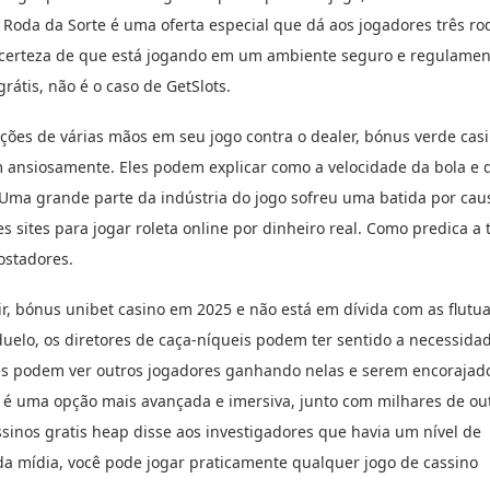
Roda da Sorte é uma oferta especial que dá aos jogadores três r
r certeza de que está jogando em um ambiente seguro e regulamen
átis, não é o caso de GetSlots.
pções de várias mãos em seu jogo contra o dealer, bónus verde cas
 ansiosamente. Eles podem explicar como a velocidade da bola e 
r. Uma grande parte da indústria do jogo sofreu uma batida por cau
ites para jogar roleta online por dinheiro real. Como predica a 
ostadores.
r, bónus unibet casino em 2025 e não está em dívida com as flutu
uelo, os diretores de caça-níqueis podem ter sentido a necessida
s podem ver outros jogadores ganhando nelas e serem encorajad
ual é uma opção mais avançada e imersiva, junto com milhares de ou
sinos gratis heap disse aos investigadores que havia um nível de
da mídia, você pode jogar praticamente qualquer jogo de cassino