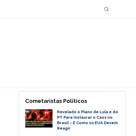
Cometaristas Politicos
Revelado o Plano de Lula e do
PT Para Instaurar o Caos no
Brasil – E Como os EUA Devem
Reagir
s