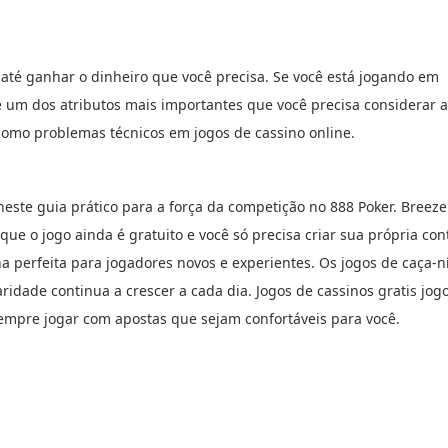
s até ganhar o dinheiro que você precisa. Se você está jogando em
é um dos atributos mais importantes que você precisa considerar 
 como problemas técnicos em jogos de cassino online.
neste guia prático para a força da competição no 888 Poker. Breeze
e o jogo ainda é gratuito e você só precisa criar sua própria con
ha perfeita para jogadores novos e experientes. Os jogos de caça-n
dade continua a crescer a cada dia. Jogos de cassinos gratis jog
sempre jogar com apostas que sejam confortáveis para você.