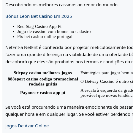
Descobrindo os melhores cassinos ao redor do mundo.
Bónus Leon Bet Casino Em 2025
Red Stag Casino App Pt
Jogo de cassino com bonus no cadastro
Pix bet casino online portugal
NetEnt-a NetEnt é conhecida por projetar meticulosamente tod
fazer uma grande diferença na viabilidade de uma oferta de 
descobrirá que eles são proibidos nos termos e condições da 
Sticpay casino melhores jogos
Estratégias para jogar bem n
888sport casino codigo promocional
O Betway Cassino é outro s
rodadas grátis
A escala à esquerda da grad
Payoneer casino app pt
provável que novas tendênc
Se você está procurando uma maneira emocionante de passar o 
qualquer hora e em qualquer lugar. Se você estiver perdendo 
Jogos De Azar Online