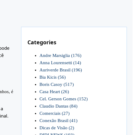
Categories
 pode
cê
Andre Marsiglia
(176)
Anna Lourensetti
(14)
Auriverde Brasil
(196)
Bia Kicis
(56)
.
Boris Casoy
(517)
nhos, é
Casa Heart
(26)
Cel. Gerson Gomes
(152)
Claudio Dantas
(84)
 a
Comerciais
(27)
nal.
Conexão Brasil
(41)
Dicas de Visão
(2)