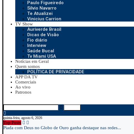
Paulo Figueiredo
Silvio Navarro
Te Atualizei
Vinicius Carrion
TV Show
Auriverde Brasil
Dicas de Visão
Fio diário
Interview
Saúde Bucal
Tv Miami USA
Notícias em Geral
Quem somos
POLÍTICA DE PRIVACIDADE
APP DA TV
Comerciais
Ao vivo
Patronos
Search
quinta-feira, agosto 6, 2026
Top Posts
Piada com Deus no Globo de Ouro ganha destaque nas redes...