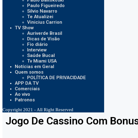
Paulo Baltokoski
Paulo Figueiredo
Silvio Navarro
Te Atualizei
Vinicius Carrion
TV Show
Auriverde Brasil
Dicas de Visão
Fio diário
Interview
Saúde Bucal
Tv Miami USA
Notícias em Geral
Quem somos
POLÍTICA DE PRIVACIDADE
APP DA TV
Comerciais
Ao vivo
Patronos
Copyright 2021 - All Right Reserved
Jogo De Cassino Com Bonus