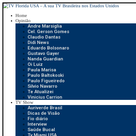
Home
Opinião
Andre Marsiglia
Cel. Gerson Gomes
Claudio Dantas
Didi News
Eduardo Bolsonaro
Gustavo Gayer
Nanda Guardian
Oi Luiz
Paula Marisa
Paulo Baltokoski
Paulo Figueiredo
Silvio Navarro
Te Atualizei
Vinicius Carrion
TV Show
Auriverde Brasil
Dicas de Visão
Fio diário
Interview
Saúde Bucal
Tv Miami USA