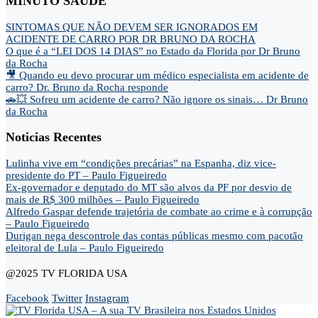
MINUTO SAÚDE
SINTOMAS QUE NÃO DEVEM SER IGNORADOS EM
ACIDENTE DE CARRO POR DR BRUNO DA ROCHA
O que é a “LEI DOS 14 DIAS” no Estado da Florida por Dr Bruno
da Rocha
🎥 Quando eu devo procurar um médico especialista em acidente de
carro? Dr. Bruno da Rocha responde
🚗💥 Sofreu um acidente de carro? Não ignore os sinais… Dr Bruno
da Rocha
Noticias Recentes
Lulinha vive em “condições precárias” na Espanha, diz vice-
presidente do PT – Paulo Figueiredo
Ex-governador e deputado do MT são alvos da PF por desvio de
mais de R$ 300 milhões – Paulo Figueiredo
Alfredo Gaspar defende trajetória de combate ao crime e à corrupção
– Paulo Figueiredo
Durigan nega descontrole das contas públicas mesmo com pacotão
eleitoral de Lula – Paulo Figueiredo
@2025 TV FLORIDA USA
Facebook
Twitter
Instagram