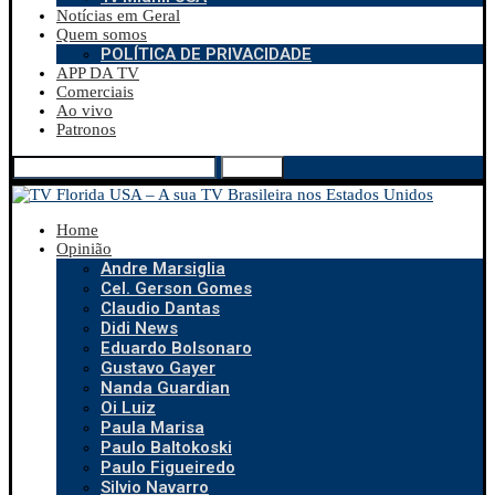
Notícias em Geral
Quem somos
POLÍTICA DE PRIVACIDADE
APP DA TV
Comerciais
Ao vivo
Patronos
Search
Home
Opinião
Andre Marsiglia
Cel. Gerson Gomes
Claudio Dantas
Didi News
Eduardo Bolsonaro
Gustavo Gayer
Nanda Guardian
Oi Luiz
Paula Marisa
Paulo Baltokoski
Paulo Figueiredo
Silvio Navarro