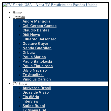
Home
Opinião
Andre Marsiglia
Cel. Gerson Gomes
Claudio Dantas
Didi News
Eduardo Bolsonaro
Gustavo Gayer
Nanda Guardian
Oi Luiz
Paula Marisa
Paulo Baltokoski
Paulo Figueiredo
Silvio Navarro
Te Atualizei
Vinicius Carrion
TV Show
Auriverde Brasil
Dicas de Visão
Fio diário
Interview
Saúde Bucal
Tv Miami USA