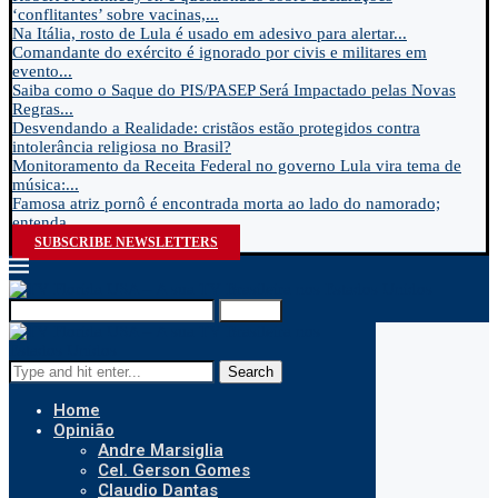
‘conflitantes’ sobre vacinas,...
Na Itália, rosto de Lula é usado em adesivo para alertar...
Comandante do exército é ignorado por civis e militares em
evento...
Saiba como o Saque do PIS/PASEP Será Impactado pelas Novas
Regras...
Desvendando a Realidade: cristãos estão protegidos contra
intolerância religiosa no Brasil?
Monitoramento da Receita Federal no governo Lula vira tema de
música:...
Famosa atriz pornô é encontrada morta ao lado do namorado;
entenda...
SUBSCRIBE NEWSLETTERS
Search
Search
Home
Opinião
Andre Marsiglia
Cel. Gerson Gomes
Claudio Dantas