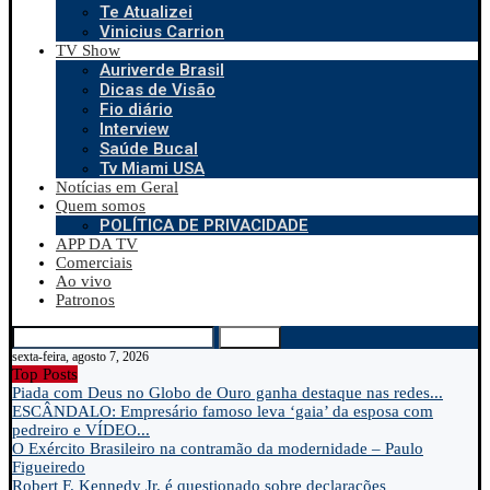
Te Atualizei
Vinicius Carrion
TV Show
Auriverde Brasil
Dicas de Visão
Fio diário
Interview
Saúde Bucal
Tv Miami USA
Notícias em Geral
Quem somos
POLÍTICA DE PRIVACIDADE
APP DA TV
Comerciais
Ao vivo
Patronos
Search
sexta-feira, agosto 7, 2026
Top Posts
Piada com Deus no Globo de Ouro ganha destaque nas redes...
ESCÂNDALO: Empresário famoso leva ‘gaia’ da esposa com
pedreiro e VÍDEO...
O Exército Brasileiro na contramão da modernidade – Paulo
Figueiredo
Robert F. Kennedy Jr. é questionado sobre declarações