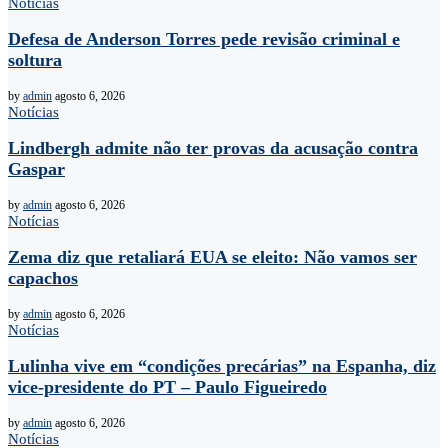
Notícias
Defesa de Anderson Torres pede revisão criminal e
soltura
by
admin
agosto 6, 2026
Notícias
Lindbergh admite não ter provas da acusação contra
Gaspar
by
admin
agosto 6, 2026
Notícias
Zema diz que retaliará EUA se eleito: Não vamos ser
capachos
by
admin
agosto 6, 2026
Notícias
Lulinha vive em “condições precárias” na Espanha, diz
vice-presidente do PT – Paulo Figueiredo
by
admin
agosto 6, 2026
Notícias