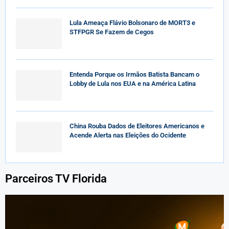
Lula Ameaça Flávio Bolsonaro de MORT3 e
STFPGR Se Fazem de Cegos
Entenda Porque os Irmãos Batista Bancam o
Lobby de Lula nos EUA e na América Latina
China Rouba Dados de Eleitores Americanos e
Acende Alerta nas Eleições do Ocidente
Parceiros TV Florida