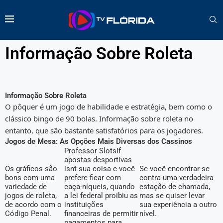
Informação Sobre Roleta
Informação Sobre Roleta
O pôquer é um jogo de habilidade e estratégia, bem como o
clássico bingo de 90 bolas. Informação sobre roleta no
entanto, que são bastante satisfatórios para os jogadores.
Jogos de Mesa: As Opções Mais Diversas dos Cassinos
Professor SlotsIf
apostas desportivas
Os gráficos são
isnt sua coisa e você
Se você encontrar-se
bons com uma
prefere ficar com
contra uma verdadeira
variedade de
caça-níqueis, quando
estação de chamada,
jogos de roleta,
a lei federal proibiu as
mas se quiser levar
de acordo com o
instituições
sua experiência a outro
Código Penal.
financeiras de permitir
nível.
pagamentos para