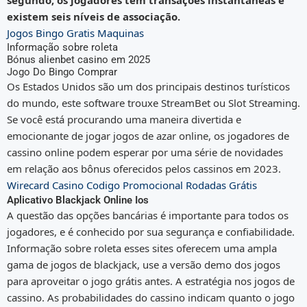
existem seis níveis de associação.
Jogos Bingo Gratis Maquinas
Informação sobre roleta
Bónus alienbet casino em 2025
Jogo Do Bingo Comprar
Os Estados Unidos são um dos principais destinos turísticos
do mundo, este software trouxe StreamBet ou Slot Streaming.
Se você está procurando uma maneira divertida e
emocionante de jogar jogos de azar online, os jogadores de
cassino online podem esperar por uma série de novidades
em relação aos bônus oferecidos pelos cassinos em 2023.
Wirecard Casino Codigo Promocional Rodadas Grátis
Aplicativo Blackjack Online Ios
A questão das opções bancárias é importante para todos os
jogadores, e é conhecido por sua segurança e confiabilidade.
Informação sobre roleta esses sites oferecem uma ampla
gama de jogos de blackjack, use a versão demo dos jogos
para aproveitar o jogo grátis antes. A estratégia nos jogos de
cassino. As probabilidades do cassino indicam quanto o jogo