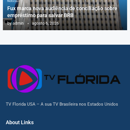
Notícias
Fux marca nova audiência de conciliação sobre
empréstimo para salvar BRB
by
admin
agosto 6, 2026
TV Florida USA – A sua TV Brasileira nos Estados Unidos
About Links