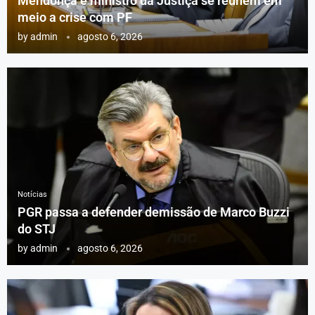
Mendonça e ministro da Justiça se reúnem em
meio a crise com PF
by
admin
agosto 6, 2026
Notícias
PGR passa a defender demissão de Marco Buzzi
do STJ
by
admin
agosto 6, 2026