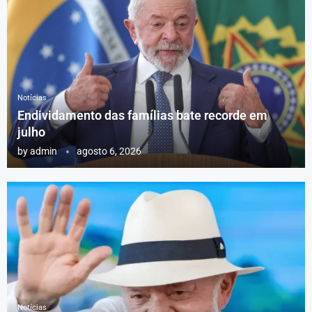
Notícias
Endividamento das famílias bate recorde em
julho
by
admin
agosto 6, 2026
Notícias