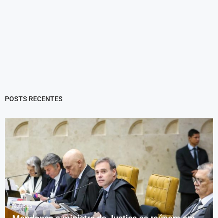
POSTS RECENTES
Notícias