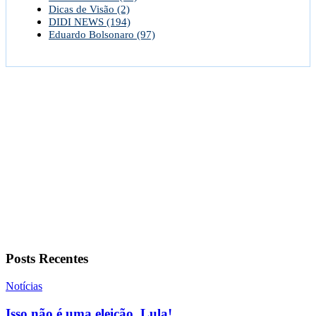
Dicas de Visão
(2)
DIDI NEWS
(194)
Eduardo Bolsonaro
(97)
Posts Recentes
Notícias
Isso não é uma eleição, Lula!