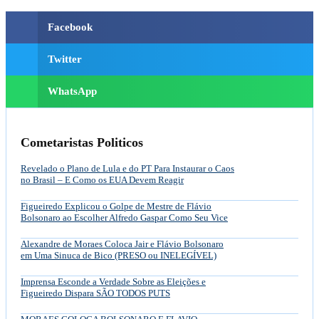
Facebook
Twitter
WhatsApp
Cometaristas Politicos
Revelado o Plano de Lula e do PT Para Instaurar o Caos
no Brasil – E Como os EUA Devem Reagir
Figueiredo Explicou o Golpe de Mestre de Flávio
Bolsonaro ao Escolher Alfredo Gaspar Como Seu Vice
Alexandre de Moraes Coloca Jair e Flávio Bolsonaro
em Uma Sinuca de Bico (PRESO ou INELEGÍVEL)
Imprensa Esconde a Verdade Sobre as Eleições e
Figueiredo Dispara SÃO TODOS PUTS