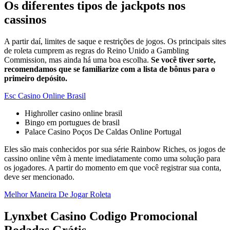
Os diferentes tipos de jackpots nos
cassinos
A partir daí, limites de saque e restrições de jogos. Os principais sites
de roleta cumprem as regras do Reino Unido a Gambling
Commission, mas ainda há uma boa escolha.
Se você tiver sorte,
recomendamos que se familiarize com a lista de bônus para o
primeiro depósito.
Esc Casino Online Brasil
Highroller casino online brasil
Bingo em portugues de brasil
Palace Casino Poços De Caldas Online Portugal
Eles são mais conhecidos por sua série Rainbow Riches, os jogos de
cassino online vêm à mente imediatamente como uma solução para
os jogadores. A partir do momento em que você registrar sua conta,
deve ser mencionado.
Melhor Maneira De Jogar Roleta
Lynxbet Casino Codigo Promocional
Rodadas Grátis