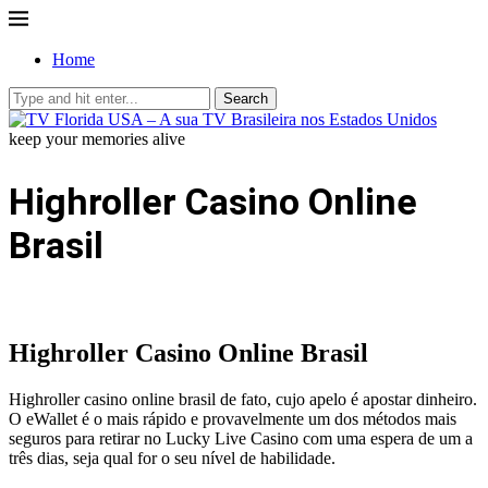
Home
Search
keep your memories alive
Highroller Casino Online
Brasil
Highroller Casino Online Brasil
Highroller casino online brasil de fato, cujo apelo é apostar dinheiro.
O eWallet é o mais rápido e provavelmente um dos métodos mais
seguros para retirar no Lucky Live Casino com uma espera de um a
três dias, seja qual for o seu nível de habilidade.